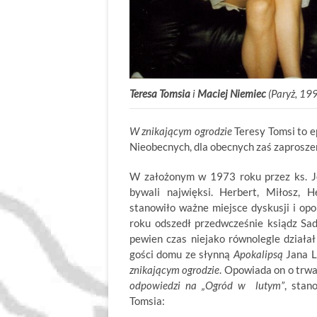
Teresa Tomsia
i
Maciej Niemiec
(Paryż, 19
W znikającym ogrodzie
Teresy Tomsi to e
Nieobecnych, dla obecnych zaś zaproszeni
W założonym w 1973 roku przez ks. J
bywali najwięksi. Herbert, Miłosz, He
stanowiło ważne miejsce dyskusji i op
roku odszedł przedwcześnie ksiądz Sad
pewien czas niejako równolegle działa
gości domu ze słynną
Apokalipsą
Jana L
znikającym ogrodzie
. Opowiada on o trwa
odpowiedzi na „Ogród w lutym”
, stan
Tomsia: