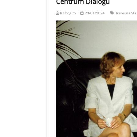
Centrum Dialogu
Re/cogito
23/01/2024
Ireneusz St