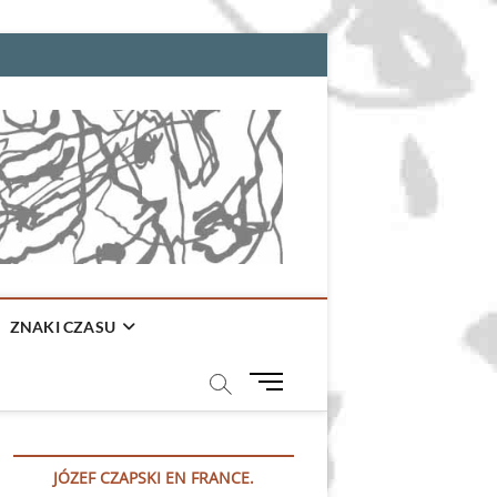
ZNAKI CZASU
M
e
n
u
JÓZEF CZAPSKI EN FRANCE.
B