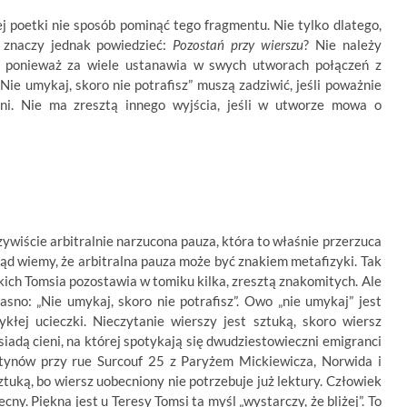
 poetki nie sposób pominąć tego fragmentu. Nie tylko dlatego,
 znaczy jednak powiedzieć:
Pozostań przy wierszu
? Nie należy
, ponieważ za wiele ustanawia w swych utworach połączeń z
Nie umykaj, skoro nie potrafisz” muszą zadziwić, jeśli poważnie
i. Nie ma zresztą innego wyjścia, jeśli w utworze mowa o
wiście arbitralnie narzucona pauza, która to właśnie przerzuca
ąd wiemy, że arbitralna pauza może być znakiem metafizyki. Tak
kich Tomsia pozostawia w tomiku kilka, zresztą znakomitych. Ale
asno: „Nie umykaj, skoro nie potrafisz”. Owo „nie umykaj” jest
łej ucieczki. Nieczytanie wierszy jest sztuką, skoro wiersz
siadą cieni, na której spotykają się dwudziestowieczni emigranci
tynów przy rue Surcouf 25 z Paryżem Mickiewicza, Norwida i
ztuką, bo wiersz uobecniony nie potrzebuje już lektury. Człowiek
ny. Piękna jest u Teresy Tomsi ta myśl „wystarczy, że bliżej”. To