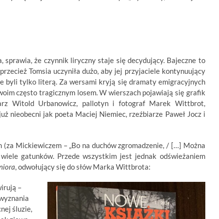
, sprawia, że czynnik liryczny staje się decydujący. Bajeczne to
 przecież Tomsia uczyniła dużo, aby jej przyjaciele kontynuujący
 byli tylko literą. Za wersami kryją się dramaty emigracyjnych
woim często tragicznym losem. W wierszach pojawiają się grafik
iarz Witold Urbanowicz, pallotyn i fotograf Marek Wittbrot,
już nieobecni jak poeta Maciej Niemiec, rzeźbiarze Paweł Jocz i
ch (za Mickiewiczem – „Bo na duchów zgromadzenie, / […] Można
 wiele gatunków. Przede wszystkim jest jednak odświeżaniem
niora
, odwołujący się do słów Marka Wittbrota:
irują –
 wyznania
ej śluzie,