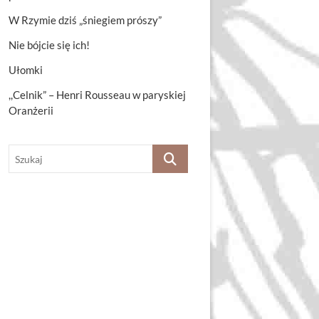
W Rzymie dziś „śniegiem prószy”
Nie bójcie się ich!
Ułomki
,,Celnik” – Henri Rousseau w paryskiej
Oranżerii
Szukaj