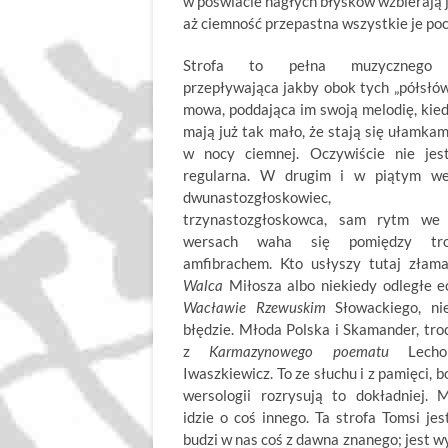
w poświacie nagłych błysków wzbierają 
aż ciemność przepastna wszystkie je poc
Strofa to pełna muzycznego 
przepływająca jakby obok tych „półsłów
mowa, poddająca im swoją melodię, kie
mają już tak mało, że stają się ułamka
w nocy ciemnej. Oczywiście nie jes
regularna. W drugim i w piątym w
dwunastozgłoskowiec, 
trzynastozgłoskowca, sam rytm we 
wersach waha się pomiędzy tr
amfibrachem. Kto usłyszy tutaj złam
Walca
Miłosza albo niekiedy odległe 
Wacławie Rzewuskim
Słowackiego, n
błędzie. Młoda Polska i Skamander, tro
z
Karmazynowego poematu
Lech
Iwaszkiewicz. To ze słuchu i z pamięci, b
wersologii rozrysują to dokładniej. 
idzie o coś innego. Ta strofa Tomsi jes
budzi w nas coś z dawna znanego; jest wy