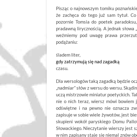
Pisząc o najnowszym tomiku poznańskiej
że zachęca do tego już sam tytuł. Co
pozornie Tomsia do poetek paradoksu
pradawną lirycznością. A jednak słowa „
weźmiemy pod uwagę prawa przerzutn
podążaniu:
śladem liter,
gdy zatrzymują się nad zagadką
czasu.
Dla wersologów taką zagadką będzie oczy
„nadmiar” słów z wersu do wersu. Skądin
uczą mistrzowie miniatur poetyckich. Ta
nie o nich teraz, wiersz mówi bowiem j
odświętne i na pewno nie oznacza zwyk
zapisuje w sobie wiele żywotów, jest bie
skupieni wokół paryskiego Domu Pallo
Słowackiego. Nieczytanie wierszy jest s
w nim zapisany staje się niemal znów obec