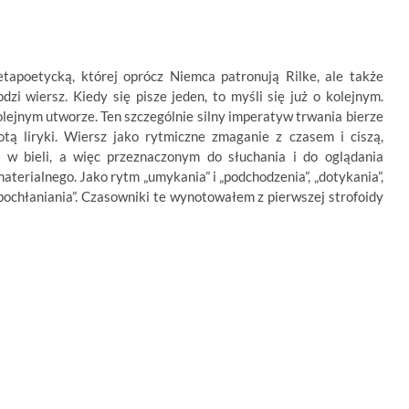
metapoetycką, której oprócz Niemca patronują Rilke, ale także
zi wiersz. Kiedy się pisze jeden, to myśli się już o kolejnym.
olejnym utworze. Ten szczególnie silny imperatyw trwania bierze
tą liryki. Wiersz jako rytmiczne zmaganie z czasem i ciszą,
w bieli, a więc przeznaczonym do słuchania i do oglądania
aterialnego. Jako rytm „umykania” i „podchodzenia”, „dotykania”,
 „pochłaniania”. Czasowniki te wynotowałem z pierwszej strofoidy