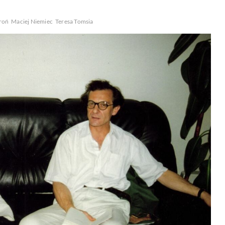
aroń
Maciej Niemiec
Teresa Tomsia