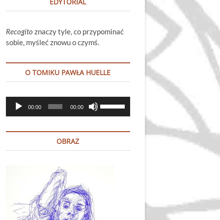
EDYTORIAL
Recogito
znaczy tyle, co przypominać
sobie, myśleć znowu o czymś.
O TOMIKU PAWŁA HUELLE
Odtwarzacz
Używaj
00:00
00:00
plików
strzałek
dźwiękowych
do
góry
OBRAZ
oraz
do
dołu
aby
zwiększyć
lub
zmniejszyć