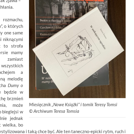
jak zjawa –
hłania.
rozmachu,
”, o których
dy one same
mi niknącymi
t to strofa
ersie mamy
zamiast
wszystkich
ochejem a
aną melodię
echa
Dumy o
ie będzie w
chę brzmień
Miesięcznik „Nowe Książki” i tomik Teresy Tomsi
onia, może
©
.
Archiwum Teresa Tomsia
o bieglejsi w
Mnie jednak
t wielka, bo
stylizowana i taką chce być. Ale ten taneczno-epicki rytm, ruch i