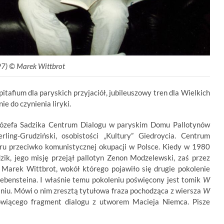
97) © Marek Wittbrot
pitafium dla paryskich przyjaciół, jubileuszowy tren dla Wielkich
e do czynienia liryki.
ózefa Sadzika Centrum Dialogu w paryskim Domu Pallotynów
rling-Grudziński, osobistości „Kultury” Giedroycia. Centrum
oru przeciwko komunistycznej okupacji w Polsce. Kiedy w 1980
zik, jego misję przejął pallotyn Zenon Modzelewski, zaś przez
ł Marek Wittbrot, wokół którego pojawiło się drugie pokolenie
ebensteina. I właśnie temu pokoleniu poświęcony jest tomik
W
niu. Mówi o nim zresztą tytułowa fraza pochodząca z wiersza
W
owiącego fragment dialogu z utworem Macieja Niemca. Pisze