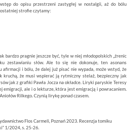
stęp do opisu przestrzeni zastygłej w nostalgii, aż do bólu
 ostatniej strofie czytamy:
ak bardzo pragnie jeszcze być, tyle w niej młodopolskich „źrenic
 ku zestawianiu słów. Ale to się nie dokonuje, ten asonans
u afirmacji i bólu, że dalej już pisać nie wypada, może wstyd, że
k kruchą, że musi wspierać ją rytmiczny stelaż, bezpieczny jak
rsów jak z grafiki Pawła Jocza na okładce. Liryki paryskie Teresy
 emigracji, ale i o lekturze, która jest emigracją i powracaniem.
 Aniołów Rilkego. Czynią lirykę ponad czasem.
ydawnictwo Flos Carmeli, Poznań 2023. Recenzja tomiku
i” 1/2024, s. 25-26.