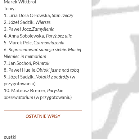
Marek Wittbrot
Tomy:
1. Líria Dora Orłowska,
Stan rzeczy
2. Józef Sadzik,
Wiersze
3. Paweł Jocz,
Zamyślenia
4. Anna Sobolewska,
Paryż bez ulic
5. Marek Pelc,
Czarnowidzenia
6.
Reprezentować samego siebie. Maciej
Niemiec in memoriam
7. Jan Sochoń,
Półmrok
8. Paweł Huelle,
Obłoki jasne nad tobą
9. Józef Sadzik,
Notatki z podróży
(w
przygotowaniu)
10. Mateusz Bremer,
Paryskie
obserwatorium
(w przygotowaniu)
OSTATNIE WPISY
pustki