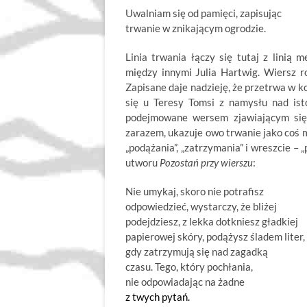
Uwalniam się od pamięci, zapisując
trwanie w znikającym ogrodzie.
Linia trwania łączy się tutaj z linią 
między innymi Julia Hartwig. Wiersz rod
Zapisane daje nadzieję, że przetrwa w k
się u Teresy Tomsi z namysłu nad isto
podejmowane wersem zjawiającym się 
zarazem, ukazuje owo trwanie jako coś m
„podążania”, „zatrzymania” i wreszcie –
utworu
Pozostań przy wierszu
:
Nie umykaj, skoro nie potrafisz
odpowiedzieć, wystarczy, że bliżej
podejdziesz, z lekka dotkniesz gładkiej
papierowej skóry, podążysz śladem liter,
gdy zatrzymują się nad zagadką
czasu. Tego, który pochłania,
nie odpowiadając na żadne
z twych pytań.