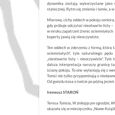
dynamika zostają wykorzystane jako w
statecznej. Rytm się zmienia i łamie, a w
Miarowy, cichy oddech w pokoju seniora,
gdy próbuje odczytać nieotwarte listy –
w mroku zapatrzeń źrenic ociemniałych
koperty jawią się nieoczywiste.
Ten oddech w zderzeniu z formą, która t
ociemniałych”, tyle naturalnego pędu
„nieotwarte listy – nieoczywiste”. Tyle t
dalsza interpretacja naruszy granicę ta
ściany pokoju. To one wyłaniają się z we
Tomsi nie tylko przypominają o niedawnej
Od gwizdu kosa o świcie po późną jesień
Ireneusz STAROŃ
Teresa Tomsia,
W znikającym ogrodzie
, W
ukazała się w miesięczniku „Nowe Książk