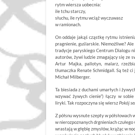
rytm wiersza uobecnia:
ile tchu starczy,
słuchu, ile rytmu wciąż wyczuwasz
w ramionach.
On oddaje jakąś cząstkę rytmu istnienia
pragnienie, guślarskie. Niemożliwe? Ale
tradycje paryskiego Centrum Dialogu nie
autorów, żywi ludzie zmagający się ze s
Artur Majka, pallotyn, malarz, rzeźb
tłumaczka Renate Schmidgall. Są też ci 
Michał Milberger.
Ta biesiada z duchami umarłych i żywy
wzywać żywych cienie”) łączy w sobie
liryki. Tak rozpoczyna się wiersz
Pokój se
Z półsnu wysnute szepty w półsłowach w
w nierozpoznanych drgnieniach czułego
wrastają w głębię zmysłów, krążąc w nocn