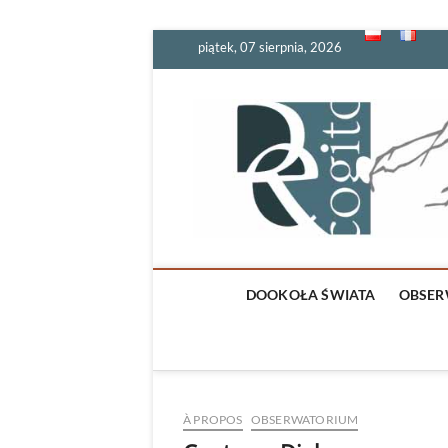
Skip
piątek, 07 sierpnia, 2026
to
content
DOOKOŁA ŚWIATA
OBSER
À PROPOS
OBSERWATORIUM