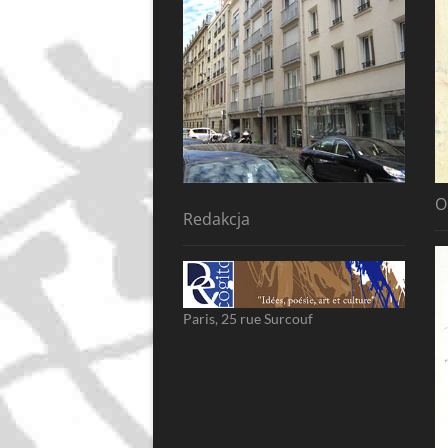
O
Redakcja
Paris, 25 rue Surcouf