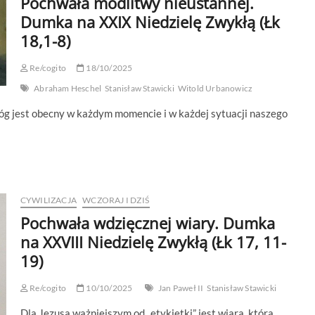
Pochwała modlitwy nieustannej.
Dumka na XXIX Niedzielę Zwykłą (Łk
18,1-8)
Re/cogito
18/10/2025
Abraham Heschel
Stanisław Stawicki
Witold Urbanowicz
 Bóg jest obecny w każdym momencie i w każdej sytuacji naszego
CYWILIZACJA
WCZORAJ I DZIŚ
Pochwała wdzięcznej wiary. Dumka
na XXVIII Niedzielę Zwykłą (Łk 17, 11-
19)
Re/cogito
10/10/2025
Jan Paweł II
Stanisław Stawicki
Dla Jezusa ważniejszym od „etykietki” jest wiara, która