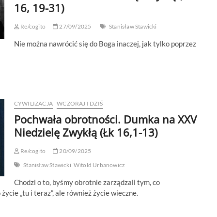
17,
16, 19-31)
5-
10)
Re/cogito
27/09/2025
Stanisław Stawicki
Nie można nawrócić się do Boga inaczej, jak tylko poprzez
CYWILIZACJA
WCZORAJ I DZIŚ
Pochwała obrotności. Dumka na XXV
Niedzielę Zwykłą (Łk 16,1-13)
Re/cogito
20/09/2025
Stanisław Stawicki
Witold Urbanowicz
Chodzi o to, byśmy obrotnie zarządzali tym, co
ycie „tu i teraz”, ale również życie wieczne.