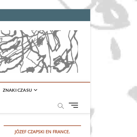
ZNAKI CZASU
M
e
n
u
JÓZEF CZAPSKI EN FRANCE.
B