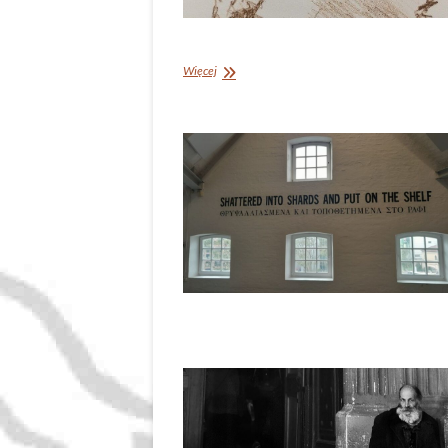
Pochwała
Więcej
wdzięcznej
wiary.
Dumka
na
XXVIII
Niedzielę
Zwykłą
(Łk
17,
11-
19)