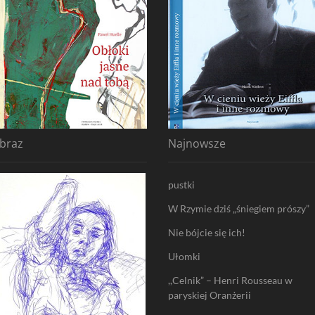
braz
Najnowsze
pustki
W Rzymie dziś „śniegiem prószy”
Nie bójcie się ich!
Ułomki
,,Celnik” – Henri Rousseau w
paryskiej Oranżerii