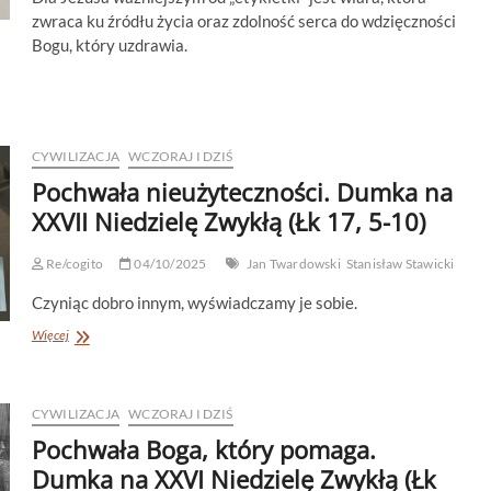
zwraca ku źródłu życia oraz zdolność serca do wdzięczności
Bogu, który uzdrawia.
CYWILIZACJA
WCZORAJ I DZIŚ
Pochwała nieużyteczności. Dumka na
XXVII Niedzielę Zwykłą (Łk 17, 5-10)
Re/cogito
04/10/2025
Jan Twardowski
Stanisław Stawicki
Czyniąc dobro innym, wyświadczamy je sobie.
Pochwała
Więcej
nieużyteczności.
Dumka
na
XXVII
CYWILIZACJA
WCZORAJ I DZIŚ
Niedzielę
Pochwała Boga, który pomaga.
Zwykłą
Dumka na XXVI Niedzielę Zwykłą (Łk
(Łk