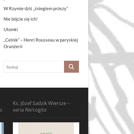
W Rzymie dziś „śniegiem prószy”
Nie bójcie się ich!
Ułomki
,,Celnik” – Henri Rousseau w paryskiej
Oranżerii
Szukaj
Ks. Józef Sadzik Wiersze –
to
seria Re/cogito