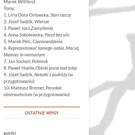
Marek Wittbrot
Tomy:
1. Líria Dora Orłowska,
Stan rzeczy
2. Józef Sadzik,
Wiersze
3. Paweł Jocz,
Zamyślenia
4. Anna Sobolewska,
Paryż bez ulic
5. Marek Pelc,
Czarnowidzenia
6.
Reprezentować samego siebie. Maciej
Niemiec in memoriam
7. Jan Sochoń,
Półmrok
8. Paweł Huelle,
Obłoki jasne nad tobą
9. Józef Sadzik,
Notatki z podróży
(w
przygotowaniu)
10. Mateusz Bremer,
Paryskie
obserwatorium
(w przygotowaniu)
OSTATNIE WPISY
pustki