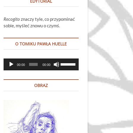
EDYTORIAL
Recogito
znaczy tyle, co przypominać
sobie, myśleć znowu o czymś.
O TOMIKU PAWŁA HUELLE
Odtwarzacz
Używaj
00:00
00:00
plików
strzałek
dźwiękowych
do
góry
OBRAZ
oraz
do
dołu
aby
zwiększyć
lub
zmniejszyć