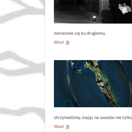
zwrócenie się ku drugiemu.
Pochwała
Więcej
Boga,
który
pomaga.
Dumka
na
XXVI
Niedzielę
Zwykłą
(Łk
16,
19-
31)
otrzymaliśmy, mając na uwadze nie tylko ż
Pochwała
Więcej
obrotności.