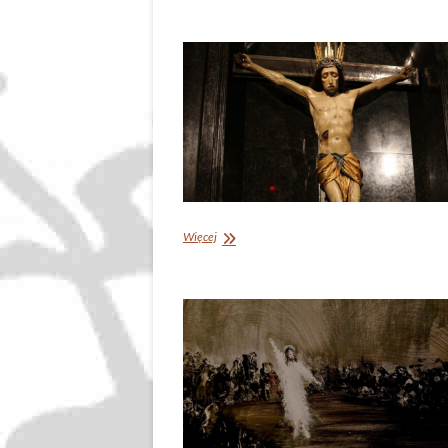
Dumka
na
XXV
Niedzielę
Zwykłą
(Łk
16,1-
13)
Pochwała
Więcej
Krzyża.
Dumka
na
Święto
Podwyższenia
Krzyża
(J
3,
13-
17)