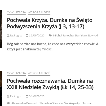
CYWILIZACJA
WCZORAJ I DZIŚ
Pochwała Krzyża. Dumka na Święto
Podwyższenia Krzyża (J 3, 13-17)
Re/cogito
13/09/2025
Michał Janocha
Stanisław Stawicki
Bóg tak bardzo nas kocha, że chce nas wszystkich zbawić. A
krzyż jest znakiem tej miłości.
CYWILIZACJA
WCZORAJ I DZIŚ
Pochwała rozeznawania. Dumka na
XXIII Niedzielę Zwykłą (Łk 14, 25-33)
Re/cogito
06/09/2025
Alessandro Pronzato
Stanisław Stawicki
Św. Augustyn
Teresa z