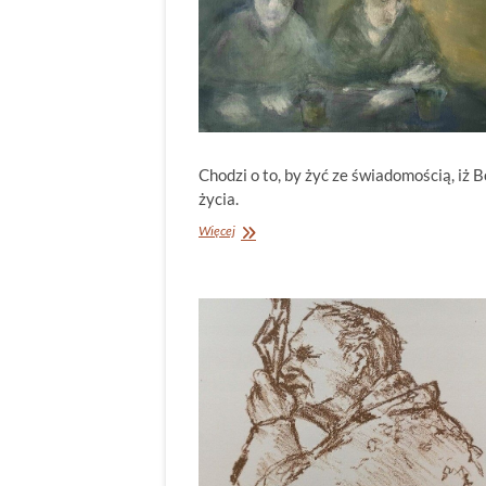
Chodzi o to, by żyć ze świadomością, iż
życia.
Pochwała
Więcej
modlitwy
nieustannej.
Dumka
na
XXIX
Niedzielę
Zwykłą
(Łk
18,1-
8)