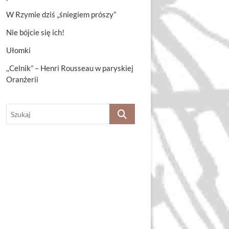
W Rzymie dziś „śniegiem prószy”
Nie bójcie się ich!
Ułomki
,,Celnik” – Henri Rousseau w paryskiej
Oranżerii
Szukaj