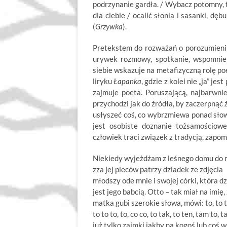
podrzynanie gardła. / Wybacz potomny, t
dla ciebie / ocalić słonia i sasanki, dęb
(
Grzywka
).
Pretekstem do rozważań o porozumieniu
urywek rozmowy, spotkanie, wspomnieni
siebie wskazuje na metafizyczną rolę poez
liryku
Łapanka
, gdzie z kolei nie „ja” j
zajmuje poeta. Poruszającą, najbarwni
przychodzi jak do źródła, by zaczerpnąć
usłyszeć coś, co wybrzmiewa ponad sło
jest osobiste doznanie tożsamościowe
człowiek traci związek z tradycją, zapomi
Niekiedy wyjeżdżam z leśnego domu do 
zza jej pleców patrzy dziadek ze zdjęcia
młodszy ode mnie i swojej córki, która dz
jest jego babcią. Otto – tak miał na imię,
matka gubi szerokie słowa, mówi: to, to t
to to to, to, co co, to tak, to ten, tam to, 
już tylko zaimki jakby na kogoś lub coś