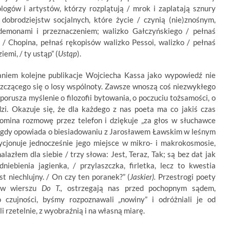
logów i artystów, którzy rozplątują / mrok i zaplatają sznury
 dobrodziejstw socjalnych, które życie / czynią (nie)znośnym,
demonami i przeznaczeniem; walizko Gałczyńskiego / pełnaś
 / Chopina, pełnaś rękopisów walizko Pessoi, walizko / pełnaś
iemi, / ty ustąp” (
Ustąp
).
niem kolejne publikacje Wojciecha Kassa jako wypowiedź nie
oszczącego się o losy wspólnoty. Zawsze wnoszą coś niezwykłego
 porusza myślenie o filozofii bytowania, o poczuciu tożsamości, o
dzi. Okazuje się, że dla każdego z nas poeta ma co jakiś czas
omina rozmowę przez telefon i dziękuje „za głos w słuchawce
y”, gdy opowiada o biesiadowaniu z Jarosławem Ławskim w leśnym
cjonuje jednocześnie jego miejsce w mikro- i makrokosmosie,
lazłem dla siebie / trzy słowa: Jest, Teraz, Tak; są bez dat jak
niebienia jagienka, / przylaszczka, firletka, lecz to kwestia
st niechlujny. / On czy ten poranek?” (
Jaskier).
Przestrogi poety
k w wierszu
Do T.,
ostrzegają nas przed pochopnym sądem,
 czujności, byśmy rozpoznawali „nowiny” i odróżniali je od
li rzetelnie, z wyobraźnią i na własną miarę.