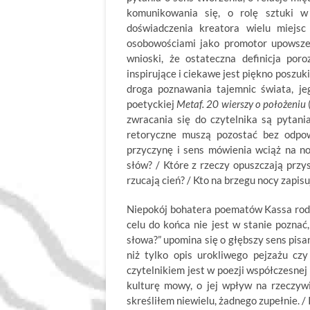
komunikowania się, o rolę sztuki w 
doświadczenia kreatora wielu miejsc
osobowościami jako promotor upowszec
wnioski, że ostateczna definicja por
inspirujące i ciekawe jest piękno poszuk
droga poznawania tajemnic świata, je
poetyckiej
Metaf. 20 wierszy o położeniu
zwracania się do czytelnika są pytani
retoryczne muszą pozostać bez odpo
przyczynę i sens mówienia wciąż na no
słów? / Które z rzeczy opuszczają przys
rzucają cień? / Kto na brzegu nocy zapisu
Niepokój bohatera poematów Kassa rodzi
celu do końca nie jest w stanie poznać
słowa?” upomina się o głębszy sens pisani
niż tylko opis urokliwego pejzażu cz
czytelnikiem jest w poezji współczesne
kulturę mowy, o jej wpływ na rzeczywi
skreśliłem niewielu, żadnego zupełnie. / 