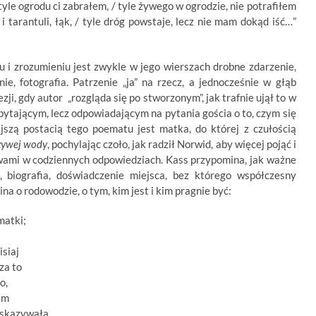
yle ogrodu ci zabrałem, / tyle żywego w ogrodzie, nie potrafiłem
u i tarantuli, łąk, / tyle dróg powstaje, lecz nie mam dokąd iść…”
 i zrozumieniu jest zwykle w jego wierszach drobne zdarzenie,
e, fotografia. Patrzenie „ja” na rzecz, a jednocześnie w głąb
ji, gdy autor „rozgląda się po stworzonym”, jak trafnie ujął to w
est pytającym, lecz odpowiadającym na pytania gościa o to, czym się
ejszą postacią tego poematu jest matka, do której z czułością
żywej wody
, pochylając czoło, jak radził Norwid, aby więcej pojąć i
wami w codziennych odpowiedziach. Kass przypomina, jak ważne
, biografia, doświadczenie miejsca, bez którego współczesny
na o rodowodzie, o tym, kim jest i kim pragnie być:
matki;
isiaj
 za to
o,
tam
 wskazywała