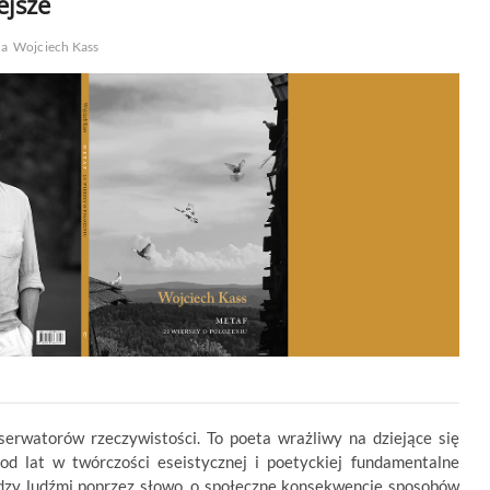
ejsze
ia
Wojciech Kass
erwatorów rzeczywistości. To poeta wrażliwy na dziejące się
od lat w twórczości eseistycznej i poetyckiej fundamentalne
iędzy ludźmi poprzez słowo, o społeczne konsekwencje sposobów