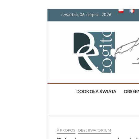
Skip
czwartek, 06 sierpnia, 2026
to
content
DOOKOŁA ŚWIATA
OBSER
À PROPOS
OBSERWATORIUM