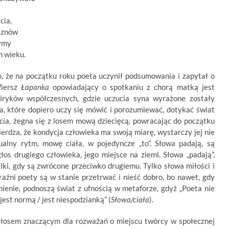
cia,
i znów
zymy
m wieku.
, że na początku roku poeta uczynił podsumowania i zapytał o
Wiersz
Łapanka
opowiadający o spotkaniu z chorą matką jest
liryków współczesnych, gdzie uczucia syna wyrażone zostały
, które dopiero uczy się mówić i porozumiewać, dotykać świat
cia, żegna się z losem mową dziecięcą, powracając do początku
ierdza, że kondycja człowieka ma swoją miarę, wystarczy jej nie
ualny rytm, mowę ciała, w pojedyncze „to”. Słowa padają, są
os drugiego człowieka, jego miejsce na ziemi. Słowa „padają”,
alki, gdy są zwrócone przeciwko drugiemu. Tylko słowa miłości i
aźni poety są w stanie przetrwać i nieść dobro, bo nawet, gdy
mienie, podnoszą świat z ufnością w metaforze, gdyż „Poeta nie
 jest normą / jest niespodzianką” (
Słowa/ciała
).
głosem znaczącym dla rozważań o miejscu twórcy w społecznej