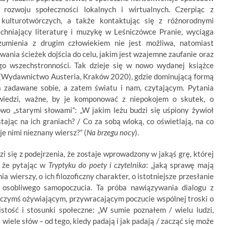
rozwoju społeczności lokalnych i wirtualnych. Czerpiąc z
 kulturotwórczych, a także kontaktując się z różnorodnymi
hniający literaturę i muzykę w Leśniczówce Pranie, wyciąga
ozumienia z drugim człowiekiem nie jest możliwa, natomiast
iwania ścieżek dojścia do celu, jakim jest wzajemne zaufanie oraz
go wszechstronności. Tak dzieje się w nowo wydanej książce
(Wydawnictwo Austeria, Kraków 2020), gdzie dominującą formą
a zadawane sobie, a zatem światu i nam, czytającym. Pytania
wiedzi, ważne, by je komponować z niepokojem o skutek, o
wo „starymi słowami”: „W jakim leżu budzi się uśpiony żywioł
tając na ich graniach? / Co za sobą wloką, co oświetlają, na co
je nimi nieznany wiersz?” (
Na
brzegu nocy
).
 się z podejrzenia, że zostaje wprowadzony w jakąś grę, której
, że pytając w
Tryptyku do poety i czytelnika
: „jaką sprawę mają
a wierszy, o ich filozoficzny charakter, o istotniejsze przesłanie
y osobliwego samopoczucia. Ta próba nawiązywania dialogu z
j czymś ożywiającym, przywracającym poczucie wspólnej troski o
stość i stosunki społeczne: „W sumie poznałem / wielu ludzi,
I wiele słów – od tego, kiedy padają i jak padają / zacząć się może