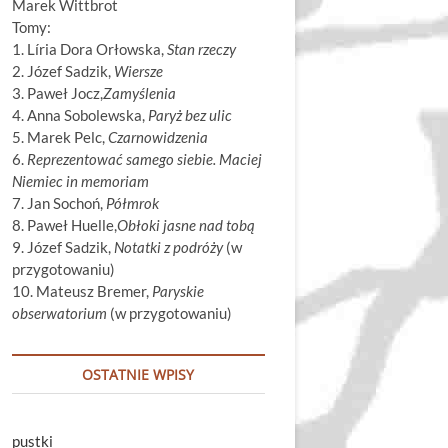
Marek Wittbrot
Tomy:
1. Líria Dora Orłowska,
Stan rzeczy
2. Józef Sadzik,
Wiersze
3. Paweł Jocz,
Zamyślenia
4. Anna Sobolewska,
Paryż bez ulic
5. Marek Pelc,
Czarnowidzenia
6.
Reprezentować samego siebie. Maciej
Niemiec in memoriam
7. Jan Sochoń,
Półmrok
8. Paweł Huelle,
Obłoki jasne nad tobą
9. Józef Sadzik,
Notatki z podróży
(w
przygotowaniu)
10. Mateusz Bremer,
Paryskie
obserwatorium
(w przygotowaniu)
OSTATNIE WPISY
pustki