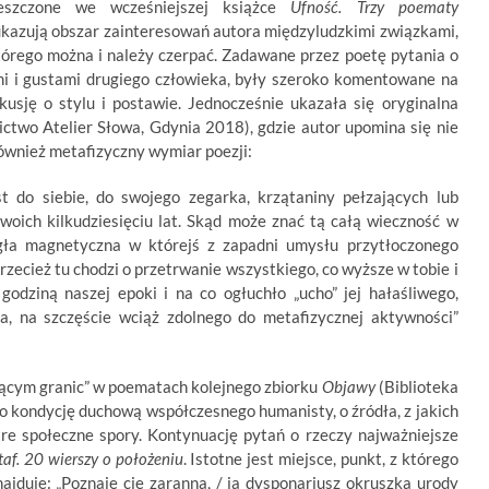
ieszczone we wcześniejszej książce
Ufność. Trzy poematy
azują obszar zainteresowań autora międzyludzkimi związkami,
tórego można i należy czerpać. Zadawane przez poetę pytania o
i i gustami drugiego człowieka, były szeroko komentowane na
kusję o stylu i postawie. Jednocześnie ukazała się oryginalna
two Atelier Słowa, Gdynia 2018), gdzie autor upomina się nie
również metafizyczny wymiar poezji:
st do siebie, do swojego zegarka, krzątaniny pełzających lub
woich kilkudziesięciu lat. Skąd może znać tą całą wieczność w
igła magnetyczna w którejś z zapadni umysłu przytłoczonego
zecież tu chodzi o przetrwanie wszystkiego, co wyższe w tobie i
godziną naszej epoki i na co ogłuchło „ucho” jej hałaśliwego,
, na szczęście wciąż zdolnego do metafizycznej aktywności”
jącym granic” w poematach kolejnego zbiorku
Objawy
(Biblioteka
ń o kondycję duchową współczesnego humanisty, o źródła, z jakich
stre społeczne spory. Kontynuację pytań o rzeczy najważniejsze
af. 20 wierszy o położeniu
. Istotne jest miejsce, punkt, z którego
ajduje: „Poznaję cię zaranna, / ja dysponariusz okruszka urody