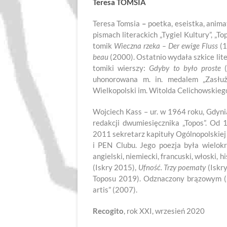
Teresa TOMSIA
Teresa Tomsia
–
poetka, eseistka, anima
pismach literackich „Tygiel Kultury”, „To
tomik
Wieczna rzeka
–
Der ewige Fluss
(1
beau
(2000). Ostatnio wydała szkice lit
tomiki wierszy:
Gdyby to było proste
uhonorowana m. in. medalem „Zasłu
Wielkopolski im. Witolda Celichowskieg
Wojciech Kass – ur. w 1964 roku, Gdynia
redakcji dwumiesięcznika „Topos”. Od
2011 sekretarz kapituły Ogólnopolskiej 
i PEN Clubu. Jego poezja była wielok
angielski, niemiecki, francuski, włoski, 
(Iskry 2015),
Ufność. Trzy poematy
(Iskr
Toposu 2019). Odznaczony brązowym (
artis” (2007).
Recogito
, rok XXI, wrzesień 2020