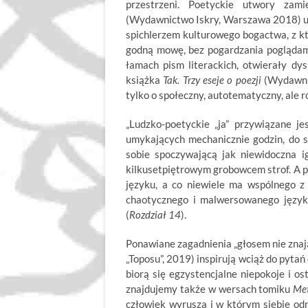
przestrzeni. Poetyckie utwory zam
(Wydawnictwo Iskry, Warszawa 2018) uk
spichlerzem kulturowego bogactwa, z k
godną mowę, bez pogardzania poglądam
łamach pism literackich, otwierały dys
książka
Tak. Trzy eseje o poezji
(Wydawnic
tylko o społeczny, autotematyczny, ale 
„Ludzko-poetyckie „ja” przywiązane je
umykających mechanicznie godzin, do s
sobie spoczywającą jak niewidoczna 
kilkusetpiętrowym grobowcem strof. A pr
języku, a co niewiele ma wspólnego z 
chaotycznego i malwersowanego języka
(
Rozdział 14
).
Ponawiane zagadnienia „głosem nie zna
„Toposu”, 2019) inspirują wciąż do pyta
biorą się egzystencjalne niepokoje i o
znajdujemy także w wersach tomiku
Met
człowiek wyrusza i w którym siebie odn