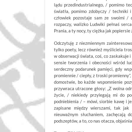
lądu przedindustrialnego, / pomimo teo
światła, pomimo zdobyczy / techniki i
człowiek pozostaje sam ze swoimi / 
rozpaczy, walizko Ludwiki pełnaś serca
Prania, a ty nocy, ty ciężka jak popiersie z
Odczytuję z niezmiennym zainteresowa
tylko poety, lecz również myśliciela tr
w obserwacji świata, coś, co zaskakuje i
sensie tworzenia i obecności wśród lu
serdeczny podarunek pamięci, gdy wsp
promiennie / ciepły, z troski promienn
domostwie, bo każde wspomnienie pozy
przywraca utracone głosy: „Z wolna odna
życie, / niekiedy przylegają mi do pod
podniebienia / – mówi, siorbie kawę i je
zapisane między wierszami, tak ja
nieuważnym słuchaniem, zachęcają do
podszeptów, a to, co nas otacza, objaśnia