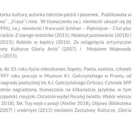
torka kultury, autorka tekstów pieśni i piosenek. Publikowała w
pos” , „Fraza” i inne. W tłumaczeniu na j. niemiecki ukazał się jej
996), na j. niemiecki i francuski
Schöner
–
Piękniejsze – C’est plus
erackie:
Z szarego notatnika
(2015);
Niedosyt
poznawania
(2018) i
(2015);
Kobieta w kaplicy
(2016). Za osiągnięcia artystyczne
żony Kulturze Gloria Artis” (2007) i Medalem Wojewody
o (2015).
, do 33. roku życia mieszkaniec Sopotu. Poeta, eseista, członek
 1997 roku pracuje w Muzeum K.I. Gałczyńskiego w Praniu, od
nagrody poetyckiej im. K.I. Gałczyńskiego Orfeusz. Członek SPP
rotnie nagradzana, tłumaczona na kilkanaście języków, w tym
hiszpański, rosyjski. Ostatnio wydał
Pocałuj światło. Wybór wierszy
y 2018),
Tak. Trzy eseje o poezji
(Atelier 2018),
Objawy
(Biblioteka
2007) i srebrnym (2015) medalem Zasłużony Kulturze „Gloria