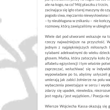
ale na kogo, na co? Mój ptaszku z trzcin,
zacinająca się igło starej maszyny do szy
pogodo siwa, męczarnio niewysłowiona 
– ty nieubłagana w znikaniu – nie końc
rozmowy, którą zawiązaliśmy w ubiegły
Wiele dat pod utworami wskazuje na to
rzeczy najważniejsze na przyszłość. 
jednym z najpiękniejszych miłosnych 
sylabami adekwatnymi do wieku dziecka
głosem. Matka, która zatoczyła koło ży
alfabetu egzystencji i tym właśnie potw
zaprzeczać, wsłuchiwać się w indywid
wypowiadane po to, abyśmy usłyszeli gł
umierają jak zabici żołnierze na polu w
wybaczenia powstające w sercu i wyobr
zdarzy się upadek, niewiedza, niezrozu
jest regułą / jest wyjątkiem. / Poezja nie
Wiersze Wojciecha Kassa okazują się 