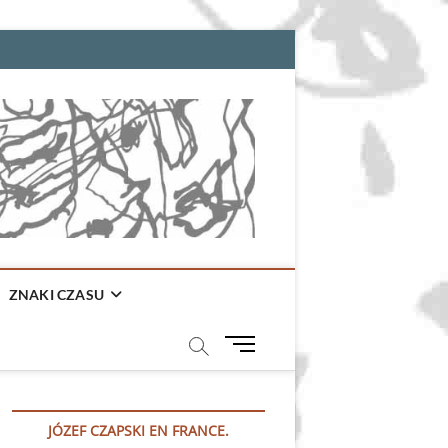
ZNAKI CZASU
M
e
n
u
JÓZEF CZAPSKI EN FRANCE.
B