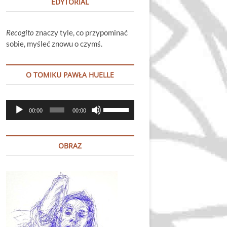
EDYTORIAL
Recogito
znaczy tyle, co przypominać
sobie, myśleć znowu o czymś.
O TOMIKU PAWŁA HUELLE
Odtwarzacz
Używaj
00:00
00:00
plików
strzałek
dźwiękowych
do
góry
OBRAZ
oraz
do
dołu
aby
zwiększyć
lub
zmniejszyć