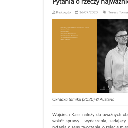
Pytania o rzeczy najważni
Re/cogito
16/09/2020
Teresa Toms
Okładka tomiku (2020) © Austeria
Wojciech Kass należy do uważnych obs
wokół sprawy i wydarzenia, zadający 
pytania o sens tworzenia, o relacje m