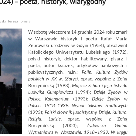
024) – poeta, historyk, wiarygodny
wski
Teresa Tomsia
W sobotę wieczorem 14 grudnia 2024 roku zmarł
w Warszawie historyk i poeta Rafał Maria
Żebrowski urodzony w Gdyni (1954), absolwent
Katolickiego Uniwersytetu Lubelskiego (1972),
polski historyk, doktor habilitowany, pisarz i
poeta, autor książek, artykułów naukowych i
publicystycznych, m.in.:
Polin. Kultura Żydów
polskich w XX w
.
(Zarys)
, oprac. wspól­ne z Zofią
Borzymińską (1993);
Mojżesz Schorr i jego listy do
Ludwika Gumplowicza
(1994);
Dzieje Żydów w
Polsce. Kalendarium
(1993);
Dzie­je Żydów w
Polsce. 1918–1939. Wybór tekstów źródłowych
(1993);
Polski słownik judaistyczny. Dzieje. Kultura.
Religia. Ludzie
, oprac. wspólne z Zo­fią
Borzymińską (2003);
Żydowska Gmina
Wyznaniowa w Warszawie. 1918–1939. W kręgu