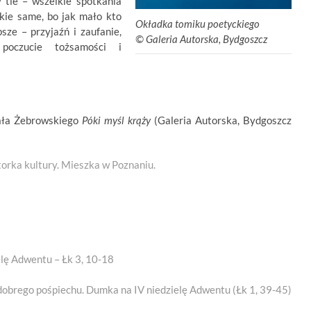
 tle – wszelkie spotkania
akie same, bo jak mało kto
Okładka tomiku poetyckiego
sze – przyjaźń i zaufanie,
©
.
Galeria Autorska, Bydgoszcz
 poczucie tożsamości i
fała Żebrowskiego
Póki myśl krąży
(Galeria Autorska, Bydgoszcz
torka kultury. Mieszka w Poznaniu.
elę Adwentu – Łk 3, 10-18
obrego pośpiechu. Dumka na IV niedzielę Adwentu (Łk 1, 39-45)