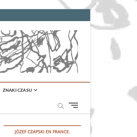
ZNAKI CZASU
M
e
n
u
JÓZEF CZAPSKI EN FRANCE.
B