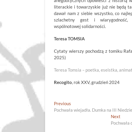
anegdotycznych opowieści z historią w
literackie i towarzyskie już nie będą t
dawał nam z siebie wszystko, co najlep
szlachetny gest i wiarygodność,
wspólnotowej solidarności.
Teresa TOMSIA
Cytaty wierszy pochodzą z tomiku Ra
2025)
Teresa Tomsia – poetka, eseistka, anima
Recogito
, rok XXV, grudzień 2024
Nawigacja
Previous
Previous
post:
Pochwała wiejadła. Dumka na III Niedzi
wpisu
Next
Next
post:
Pochwała d