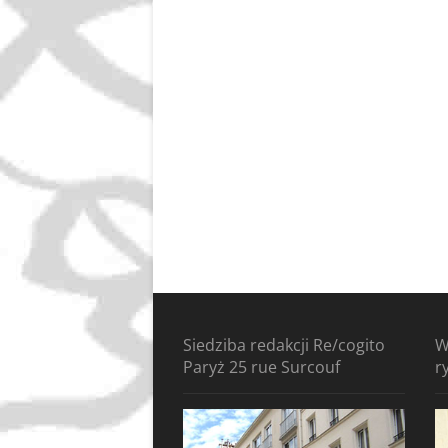
Siedziba redakcji Re/cogito
W
Paryż 25 rue Surcouf
r