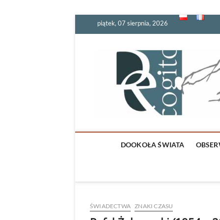
Skip
piątek, 07 sierpnia, 2026
to
content
DOOKOŁA ŚWIATA
OBSER
ŚWIADECTWA
ZNAKI CZASU