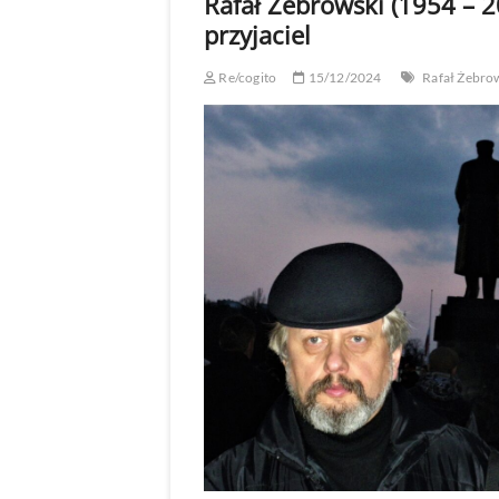
Rafał Żebrowski (1954 – 2
przyjaciel
Re/cogito
15/12/2024
Rafał Żebro