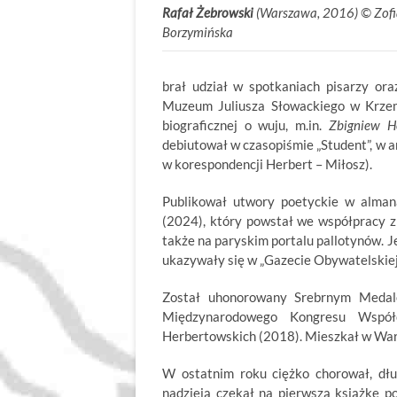
Rafał Żebrowski
(Warszawa, 2016) ©
.
Zof
Borzymińska
brał udział w spotkaniach pisarzy ora
Muzeum Juliusza Słowac­kiego w Krze
biograficznej o wuju, m.in.
Zbigniew H
debiutował w czasopiśmie „Student”, w
w korespondencji Herbert – Miłosz).
Publikował utwory poetyckie w alma­
(2024), który powstał we współpracy z 
także na paryskim portalu pallotynów. Jeg
ukazywały się w „Gazecie Obywatelskie
Został uhonorowany Srebrnym Medalem
Międzynarodowego Kongresu Współc
Herbertowskich (2018). Mieszkał w War
W ostatnim roku ciężko chorował, dług
nadzieją czekał na pierwszą książkę p