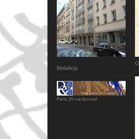
O
Redakcja
Paris, 25 rue Surcouf