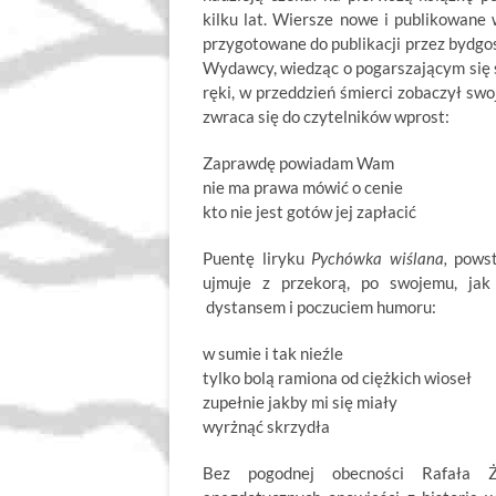
kilku lat. Wiersze nowe i publikowane 
przygotowane do publikacji przez bydgos
Wydawcy, wiedząc o pogarszającym się st
ręki, w przeddzień śmierci zobaczył swo
zwraca się do czytelników wprost:
Zaprawdę powiadam Wam
nie ma prawa mówić o cenie
kto nie jest gotów jej zapłacić
Puentę liryku
Pychówka wiślana,
powst
ujmuje z przekorą, po swojemu, jak 
dystansem i poczuciem humoru:
w sumie i tak nieźle
tylko bolą ramiona od ciężkich wioseł
zupełnie jakby mi się miały
wyrżnąć skrzydła
Bez pogodnej obecności Rafała 