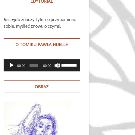
EDYTORIAL
Recogito
znaczy tyle, co przypominać
sobie, myśleć znowu o czymś.
O TOMIKU PAWŁA HUELLE
Odtwarzacz
Używaj
00:00
00:00
plików
strzałek
dźwiękowych
do
góry
OBRAZ
oraz
do
dołu
aby
zwiększyć
lub
zmniejszyć