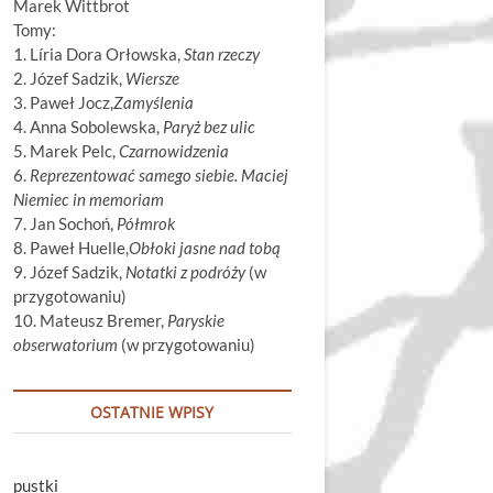
Marek Wittbrot
Tomy:
1. Líria Dora Orłowska,
Stan rzeczy
2. Józef Sadzik,
Wiersze
3. Paweł Jocz,
Zamyślenia
4. Anna Sobolewska,
Paryż bez ulic
5. Marek Pelc,
Czarnowidzenia
6.
Reprezentować samego siebie. Maciej
Niemiec in memoriam
7. Jan Sochoń,
Półmrok
8. Paweł Huelle,
Obłoki jasne nad tobą
9. Józef Sadzik,
Notatki z podróży
(w
przygotowaniu)
10. Mateusz Bremer,
Paryskie
obserwatorium
(w przygotowaniu)
OSTATNIE WPISY
pustki