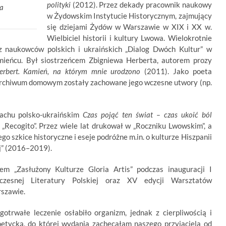
polityki
(2012). Przez dekady pracownik naukowy
ia
w Żydowskim Instytucie Historycznym, zajmujący
się dziejami Ży­dów w Warszawie w XIX i XX w.
Wielbiciel historii i kultury Lwowa. Wielokrotnie
z naukowców pol­skich i ukraińskich „Dialog Dwóch Kultur” w
mieńcu. Był siostrzeńcem Zbigniewa Herberta, autorem prozy
erbert. Kamień, na którym mnie urodzono
(2011). Jako poeta
 archiwum domowym zostały zachowane jego wczesne utwory (np.
nachu polsko-ukraińskim
Czas pojąć ten świat – czas ukoić ból
„Recogito”. Przez wiele lat drukował w „Roczniku Lwowskim”, a
o szkice historyczne i eseje podróżne m.in. o kul­turze Hiszpanii
j” (2016–2019).
 „Zasłużony Kulturze Gloria Artis” podczas inauguracji I
zesnej Literatury Polskiej oraz XV edycji Warsztatów
szawie.
otrwałe leczenie osłabiło organizm, jednak z cierpliwością i
oetycką, do której wydania zachęcałam naszego przyjaciela od