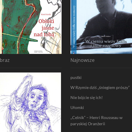
braz
Najnowsze
pustki
W Rzymie dziś „śniegiem prószy”
Nie bójcie się ich!
Ułomki
,,Celnik” – Henri Rousseau w
paryskiej Oranżerii