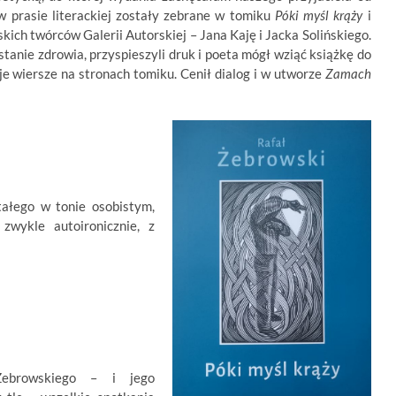
w prasie literackiej zostały zebrane w tomiku
Póki myśl krąży
i
kich twórców Galerii Autorskiej – Jana Kaję i Jacka Solińskiego.
anie zdrowia, przyspieszyli druk i poeta mógł wziąć książkę do
je wiersze na stronach tomiku. Cenił dialog i w utworze
Zamach
ałego w tonie osobistym,
zwykle autoironicznie, z
Żebrowskiego – i jego