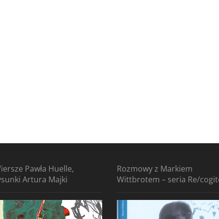
iersze Pawła Huelle,
Rozmowy z Markiem
ysunki Artura Majki
Wittbrotem – seria Re/cogi