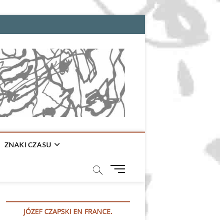
ZNAKI CZASU
M
e
n
u
JÓZEF CZAPSKI EN FRANCE.
B