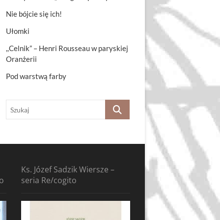
Nie bójcie się ich!
Ułomki
,,Celnik” – Henri Rousseau w paryskiej
Oranżerii
Pod warstwą farby
Szukaj
Ks. Józef Sadzik Wiersze –
to
seria Re/cogito