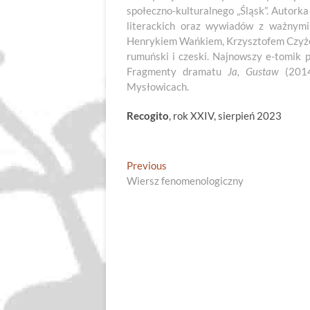
społeczno-kulturalnego „Śląsk”. Autorka
literackich oraz wywiadów z ważnymi
Henrykiem Wańkiem, Krzysztofem Czyżew
rumuński i czeski. Najnowszy e-tomik 
Fragmenty dramatu
Ja, Gustaw
(2014
Mysłowicach.
Recogito
, rok XXIV, sierpień 2023
Nawigacja
Previous
Previous
post:
Wiersz fenomenologiczny
wpisu