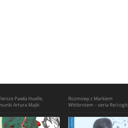
iersze Pawła Huelle,
Rozmowy z Markiem
ysunki Artura Majki
Wittbrotem – seria Re/cogi