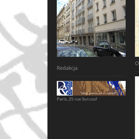
O
Redakcja
Paris, 25 rue Surcouf