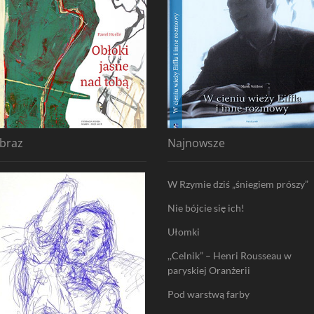
braz
Najnowsze
W Rzymie dziś „śniegiem prószy”
Nie bójcie się ich!
Ułomki
,,Celnik” – Henri Rousseau w
paryskiej Oranżerii
Pod warstwą farby