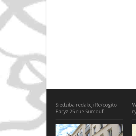
Siedziba redakcji Re/cogito
W
Paryż 25 rue Surcouf
r