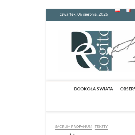
Skip
czwartek, 06 sierpnia, 2026
to
content
DOOKOŁA ŚWIATA
OBSER
SACRUM PROFANUM
TEKSTY