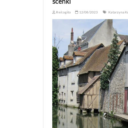
scenki
Re/cogito
12/08/2023
Katarzyna K