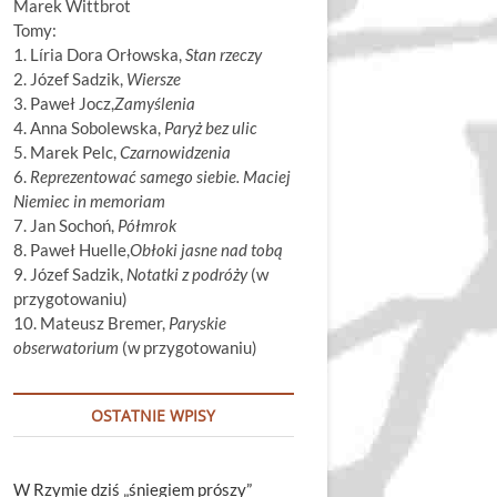
Marek Wittbrot
Tomy:
1. Líria Dora Orłowska,
Stan rzeczy
2. Józef Sadzik,
Wiersze
3. Paweł Jocz,
Zamyślenia
4. Anna Sobolewska,
Paryż bez ulic
5. Marek Pelc,
Czarnowidzenia
6.
Reprezentować samego siebie. Maciej
Niemiec in memoriam
7. Jan Sochoń,
Półmrok
8. Paweł Huelle,
Obłoki jasne nad tobą
9. Józef Sadzik,
Notatki z podróży
(w
przygotowaniu)
10. Mateusz Bremer,
Paryskie
obserwatorium
(w przygotowaniu)
OSTATNIE WPISY
W Rzymie dziś „śniegiem prószy”