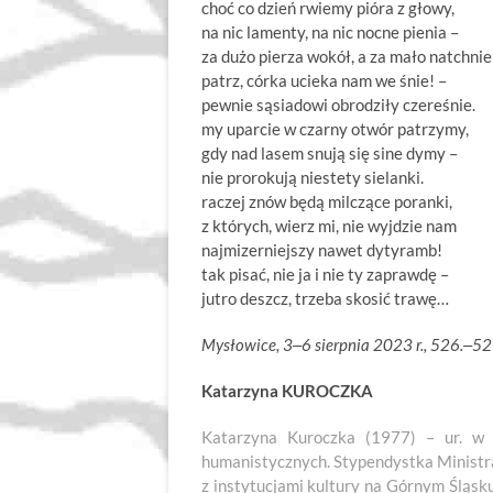
choć co dzień rwiemy pióra z głowy,
na nic lamenty, na nic nocne pienia –
za dużo pierza wokół, a za mało natchnie
patrz, córka ucieka nam we śnie! –
pewnie sąsiadowi obrodziły czereśnie.
my uparcie w czarny otwór patrzy
gdy nad lasem snują się sine dymy –
nie prorokują niestety sielanki.
raczej znów będą milczące poranki,
z których, wierz mi, nie wyjdzie nam
najmizerniejszy nawet dytyramb!
tak pisać, nie ja i nie ty zaprawdę –
jutro deszcz, trzeba skosić trawę…
Mysłowice, 3
‒6 sierpnia 2023 r., 526.
‒52
Katarzyna KUROCZKA
Katarzyna Kuroczka (1977) – ur. w C
humanistycznych. Stypendystka Ministra
z instytucjami kultury na Górnym Śląsku,