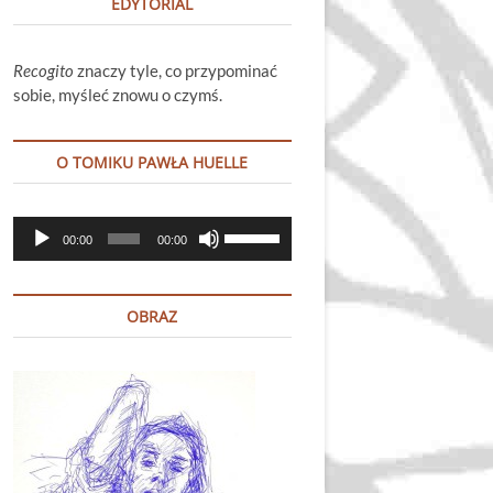
EDYTORIAL
Recogito
znaczy tyle, co przypominać
sobie, myśleć znowu o czymś.
O TOMIKU PAWŁA HUELLE
Odtwarzacz
Używaj
00:00
00:00
plików
strzałek
dźwiękowych
do
góry
OBRAZ
oraz
do
dołu
aby
zwiększyć
lub
zmniejszyć