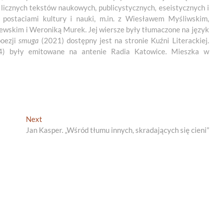
 licznych tekstów naukowych, publicystycznych, eseistycznych i
 postaciami kultury i nauki, m.in. z Wiesławem Myśliwskim,
skim i Weroniką Murek. Jej wiersze były tłumaczone na język
poezji
smuga
(2021) dostępny jest na stronie Kuźni Literackiej.
) były emitowane na antenie Radia Katowice. Mieszka w
Next
Next
post:
Jan Kasper. „Wśród tłumu innych, skradających się cieni”