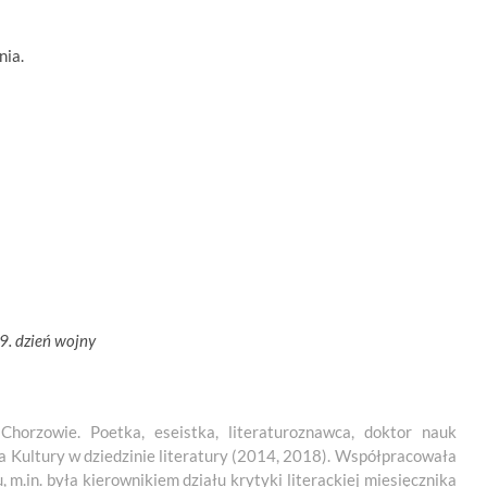
nia.
my,
9. dzień wojny
horzowie. Poetka, eseistka, literaturoznawca, doktor nauk
 Kultury w dziedzinie literatury (2014, 2018). Współpracowała
 m.in. była kierownikiem działu krytyki literackiej miesięcznika