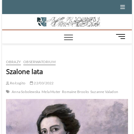
Skip
to
content
M
e
n
u
OBRAZY
OBSERWATORIUM
B
u
Szalone lata
t
t
Re/cogito
22/03/2022
o
Anna Sobolewska
Mela Muter
Romaine Brooks
Suzanne Valadon
n