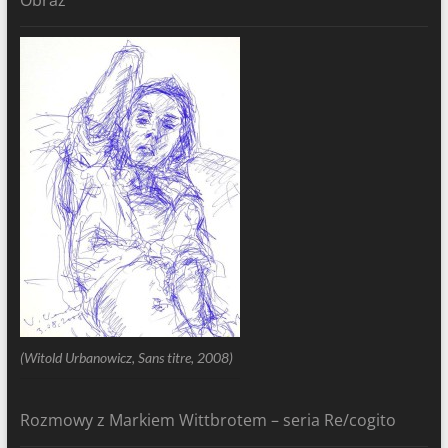
Obraz
(Witold Urbanowicz, Sans titre, 2008)
Rozmowy z Markiem Wittbrotem – seria Re/cogito