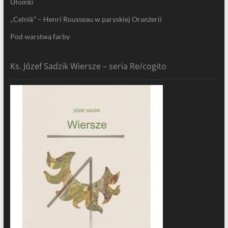
Ułomki
,,Celnik” – Henri Rousseau w paryskiej Oranżerii
Pod warstwą farby
Ks. Józef Sadzik Wiersze – seria Re/cogito