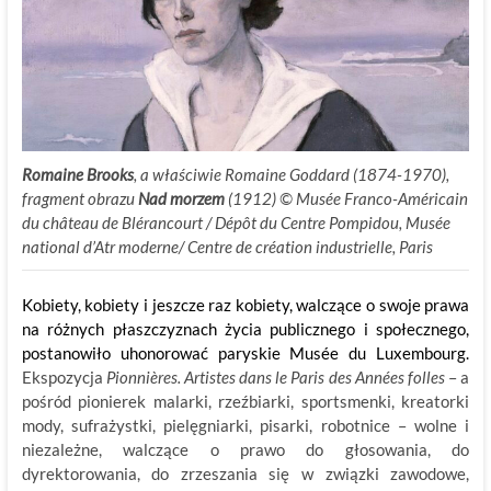
Romaine Brooks
, a właściwie Romaine Goddard (1874-1970),
fragment obrazu
Nad morzem
(1912) ©
.
Musée Franco-Américain
du château de Blérancourt / Dépôt du Centre Pompidou, Musée
national d’Atr moderne/ Centre de création industrielle, Paris
Kobiety, kobiety i jeszcze raz kobiety, walczące o swoje prawa
na różnych płaszczyznach życia publicznego i społecznego,
postanowiło uhonorować paryskie Musée du Luxembourg.
Ekspozycja
Pionnières. Artistes dans le Paris des Années folles
– a
pośród pionierek malarki, rzeźbiarki, sportsmenki, kreatorki
mody, sufrażystki, pielęgniarki, pisarki, robotnice – wolne i
niezależne, walczące o prawo do głosowania, do
dyrektorowania, do zrzeszania się w związki zawodowe,