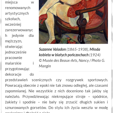
miejsca w
renomowanych
artystycznych
szkołach,
wcześniej
zarezerwowanyc
h jedynie dla
mężczyzn,
otwierając
Suzanne Valadon
(1865-1938),
Młoda
jednocześnie
kobieta w białych pończochach
(1924)
pracownie
©
.
Musée des Beaux-Arts, Nancy / Photo G.
malarskie i
Mangin
przygotowując
dekoracje do
przedstawień scenicznych czy rozgrywek sportowych.
Powracają obecnie z epoki nie tak znowu odległej, ale czasami
zapomnianej. Nie wszystkie z nich doceniono tak jakby się
należało. Przywdziewając niekrepujące stroje – spódnice,
żakiety i spodnie – nie bały się zrzucić długich sukien i
sznurowanych gorsetów. Do stylu ich życia weszła w modę