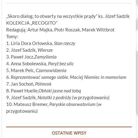
„Skoro dialog, to otwarty na wszystkie prądy” ks. Józef Sadzik
KOLEKCJA „RECOGITO”
Redagują: Artur Majka, Piotr Roszak, Marek Wittbrot
Tomy:
1. Líria Dora Orłowska,
Stan rzeczy
2. Józef Sadzik,
Wiersze
3. Paweł Jocz,
Zamyślenia
4. Anna Sobolewska,
Paryż bez ulic
5. Marek Pelc,
Czarnowidzenia
6.
Reprezentować samego siebie. Maciej Niemiec in memoriam
7. Jan Sochoń,
Półmrok
8. Paweł Huelle,
Obłoki jasne nad tobą
9. Józef Sadzik,
Notatki z podróży
(w przygotowaniu)
10. Mateusz Bremer,
Paryskie obserwatorium
(w
przygotowaniu)
OSTATNIE WPISY