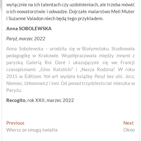
wyłącznie na ich talentach czy uzdolnieniach, ale trzeba mówić
o ich nowatorstwie i odwadze. Dojrzałe malarstwo Meli Muter
i Suzanne Valadon niech będą tego przykładem.
Anna SOBOLEWSKA
Paryż, marzec 2022
Anna Sobolewska – urodziła się w Białymstoku. Studiowała
pedagogikę w Krakowie. Współpracowała między innymi z
paryską Galerią Roi Doré i ukazującymi się we Francji
czasopismami: „Głos Katolicki” i „Nasza Rodzina”. W roku
2015 w Éditions Yot-art wydała książkę
Paryż bez ulic. Jocz,
Niemiec, Urbanowicz i inni
. Od ponad trzydziestu lat mieszka w
Paryżu.
Recogito
, rok XXII, marzec 2022
Nawigacja
Previous
Ne
Previous
Next
post:
pos
Wiersz ze smugą światła
Okno
wpisu