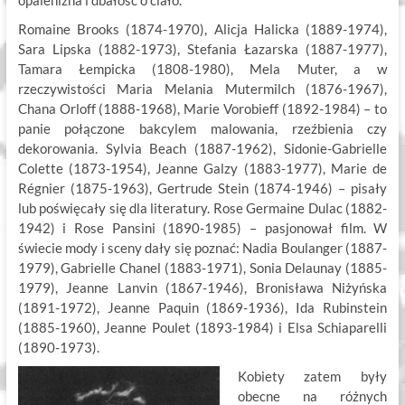
opalenizna i dbałość o ciało.
Romaine Brooks (1874-1970), Alicja Halicka (1889-1974),
Sara Lipska (1882-1973), Stefania Łazarska (1887-1977),
Tamara Łempicka (1808-1980), Mela Muter, a w
rzeczywistości Maria Melania Mutermilch (1876-1967),
Chana Orloff (1888-1968), Marie Vorobieff (1892-1984) – to
panie połączone bakcylem malowania, rzeźbienia czy
dekorowania. Sylvia Beach (1887-1962), Sidonie-Gabrielle
Colette (1873-1954), Jeanne Galzy (1883-1977), Marie de
Régnier (1875-1963), Gertrude Stein (1874-1946) – pisały
lub poświęcały się dla literatury. Rose Germaine Dulac (1882-
1942) i Rose Pansini (1890-1985) – pasjonował film. W
świecie mody i sceny dały się poznać: Nadia Boulanger (1887-
1979), Gabrielle Chanel (1883-1971), Sonia Delaunay (1885-
1979), Jeanne Lanvin (1867-1946), Bronisława Niżyńska
(1891-1972), Jeanne Paquin (1869-1936), Ida Rubinstein
(1885-1960), Jeanne Poulet (1893-1984) i Elsa Schiaparelli
(1890-1973).
Kobiety zatem były
obecne na różnych