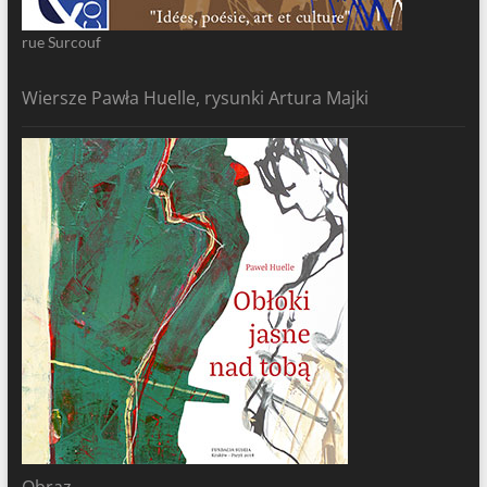
rue Surcouf
Wiersze Pawła Huelle, rysunki Artura Majki