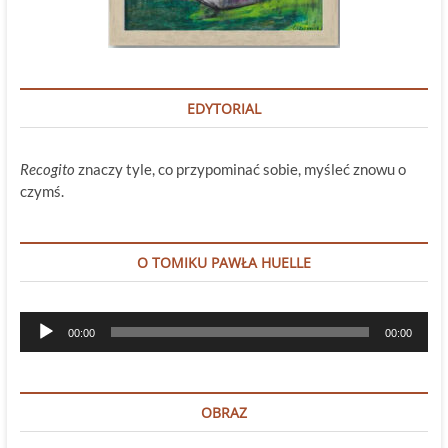
EDYTORIAL
Recogito
znaczy tyle, co przypominać sobie, myśleć znowu o
czymś.
O TOMIKU PAWŁA HUELLE
Odtwarzacz
00:00
00:00
plików
dźwiękowych
OBRAZ