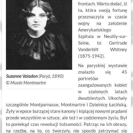
frontach. Warto dodać, iż
ta, która swoją fortunę
przeznaczyła w czasie
wojny na założenie
Amerykańskiego
Szpitala w Neuilly-sur-
Seine, to Gertrude
Vanderbilt Whitney
(1875-1942).
Na paryskiej wystawie
znalazło się 45
Suzanne Valadon
(Paryż, 1890)
portretów
©
.
Musée Montmartre
zaangażowanych kobiet
w szalonych latach
dwudziestych. Ukochały
szczególnie Montparnasse, Montmartre i Dzielnicę Łacińską.
Żyły w epoce burzącej stare kanony i kipiącej nowymi prądami
przede wszystkim w sztuce, ale też i w codziennym życiu. Był
to poniekąd czas rewolucji tożsamości. Patrząc na ich obrazy,
na rzeźbę, na to, co tworzyły, nie sposób zatrzymać się