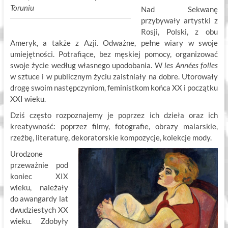
Toruniu
Nad Sekwanę
przybywały artystki z
Rosji, Polski, z obu
Ameryk, a także z Azji. Odważne, pełne wiary w swoje
umiejętności. Potrafiące, bez męskiej pomocy, organizować
swoje życie według własnego upodobania. W
les Années folles
w sztuce i w publicznym życiu zaistniały na dobre. Utorowały
drogę swoim następczyniom, feministkom końca XX i początku
XXI wieku.
Dziś często rozpoznajemy je poprzez ich dzieła oraz ich
kreatywność: poprzez filmy, fotografie, obrazy malarskie,
rzeźbę, literaturę, dekoratorskie kompozycje, kolekcje mody.
Urodzone
przeważnie pod
koniec XIX
wieku, należały
do awangardy lat
dwudziestych XX
wieku. Zdobyły