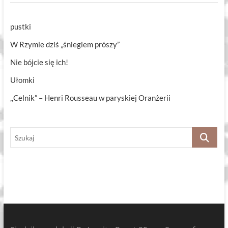
pustki
W Rzymie dziś „śniegiem prószy”
Nie bójcie się ich!
Ułomki
,,Celnik” – Henri Rousseau w paryskiej Oranżerii
Szukaj