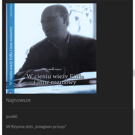
Najnowsze
pustki
W Rzymie dziś „śniegiem prószy”