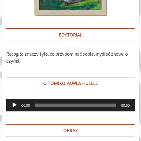
EDYTORIAL
Recogito
znaczy tyle, co przypominać sobie, myśleć znowu o
czymś.
O TOMIKU PAWŁA HUELLE
Odtwarzacz
00:00
00:00
plików
dźwiękowych
OBRAZ