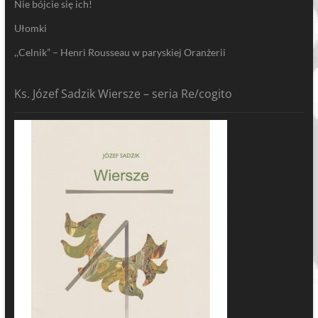
Nie bójcie się ich!
Ułomki
,,Celnik” – Henri Rousseau w paryskiej Oranżerii
Ks. Józef Sadzik Wiersze – seria Re/cogito