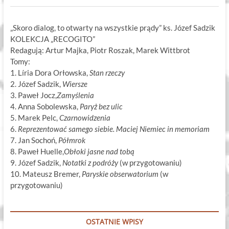
„Skoro dialog, to otwarty na wszystkie prądy” ks. Józef Sadzik
KOLEKCJA „RECOGITO”
Redagują: Artur Majka, Piotr Roszak, Marek Wittbrot
Tomy:
1. Líria Dora Orłowska,
Stan rzeczy
2. Józef Sadzik,
Wiersze
3. Paweł Jocz,
Zamyślenia
4. Anna Sobolewska,
Paryż bez ulic
5. Marek Pelc,
Czarnowidzenia
6.
Reprezentować samego siebie. Maciej Niemiec in memoriam
7. Jan Sochoń,
Półmrok
8. Paweł Huelle,
Obłoki jasne nad tobą
9. Józef Sadzik,
Notatki z podróży
(w przygotowaniu)
10. Mateusz Bremer,
Paryskie obserwatorium
(w
przygotowaniu)
OSTATNIE WPISY