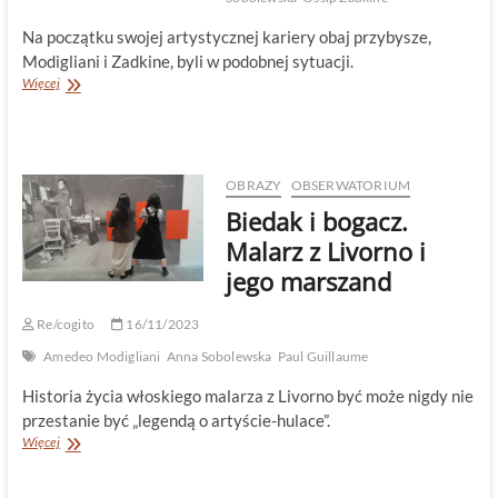
Na początku swojej artystycznej kariery obaj przybysze,
Modigliani i Zadkine, byli w podobnej sytuacji.
Przyjaźń,
Więcej
która
nie
przetrwała
OBRAZY
OBSERWATORIUM
Biedak i bogacz.
Malarz z Livorno i
jego marszand
Re/cogito
16/11/2023
Amedeo Modigliani
Anna Sobolewska
Paul Guillaume
Historia życia włoskiego malarza z Livorno być może nigdy nie
przestanie być „legendą o artyście-hulace”.
Biedak
Więcej
i
bogacz.