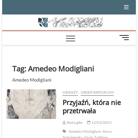
Skip
to
content
M
e
n
u
B
Tag:
Amedeo Modigliani
u
t
Amedeo Modigliani
t
o
OBRAZY
OBSERWATORIUM
n
Przyjaźń, która nie
przetrwała
Re/cogito
12/02/2025
Amedeo Modigliani
Anna
Sobolewska
Ossip Zadkine