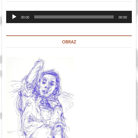
Odtwarzacz
00:00
00:00
plików
dźwiękowych
OBRAZ