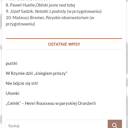
8. Paweł Huelle,
Obłoki jasne nad tobą
9. Józef Sadzik,
Notatki z podróży
(w przygotowaniu)
10. Mateusz Bremer,
Paryskie obserwatorium
(w
przygotowaniu)
OSTATNIE WPISY
pustki
W Rzymie dziś „śniegiem prószy”
Nie bójcie się ich!
Ułomki
,,Celnik” – Henri Rousseau w paryskiej Oranżerii
Szukaj