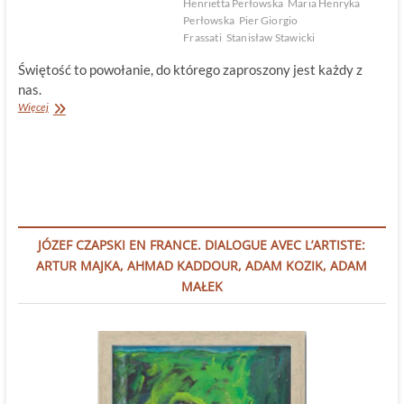
Henrietta Perłowska
Maria Henryka
Perłowska
Pier Giorgio
Frassati
Stanisław Stawicki
Świętość to powołanie, do którego zaproszony jest każdy z
nas.
Nowi
Więcej
święci
z
„polskim
szlifem”
JÓZEF CZAPSKI EN FRANCE. DIALOGUE AVEC L’ARTISTE:
ARTUR MAJKA, AHMAD KADDOUR, ADAM KOZIK, ADAM
MAŁEK