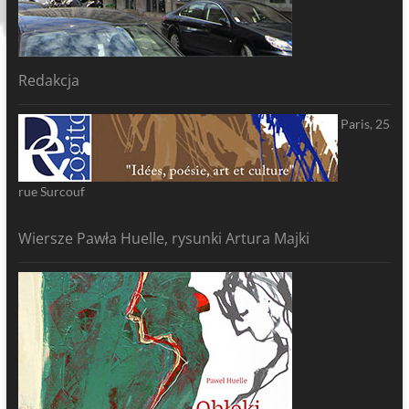
Redakcja
Paris, 25
rue Surcouf
Wiersze Pawła Huelle, rysunki Artura Majki