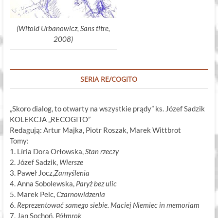
(Witold Urbanowicz, Sans titre,
2008)
SERIA RE/COGITO
„Skoro dialog, to otwarty na wszystkie prądy” ks. Józef Sadzik
KOLEKCJA „RECOGITO”
Redagują: Artur Majka, Piotr Roszak, Marek Wittbrot
Tomy:
1. Líria Dora Orłowska,
Stan rzeczy
2. Józef Sadzik,
Wiersze
3. Paweł Jocz,
Zamyślenia
4. Anna Sobolewska,
Paryż bez ulic
5. Marek Pelc,
Czarnowidzenia
6.
Reprezentować samego siebie. Maciej Niemiec in memoriam
7. Jan Sochoń,
Półmrok