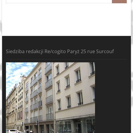
Siedziba redakcji Re/cogito Paryż 25 rue Surcouf