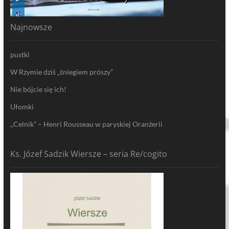
Najnowsze
pustki
W Rzymie dziś „śniegiem prószy”
Nie bójcie się ich!
Ułomki
,,Celnik” – Henri Rousseau w paryskiej Oranżerii
Ks. Józef Sadzik Wiersze – seria Re/cogito