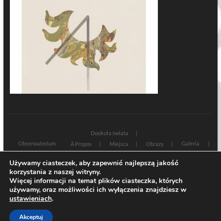
Dookoła świata
Obserwatorium
Galeria
À Propos
Miejsca
Obrazy
Wczoraj i dziś
Kultura
Cywilizacja
Historia
Używamy ciasteczek, aby zapewnić najlepszą jakość
Sacrum profanum
Teksty
Zamyślenia
korzystania z naszej witryny.
Znaki czasu
Świadectwa
Na marginesie
Rozmowy
Więcej informacji na temat plików ciasteczka, których
używamy, oraz możliwości ich wyłączenia znajdziesz w
| Designed by:
Theme Freesia
|
WordPress
| © Copyright All right reserved
ustawieniach
.
Akceptuj