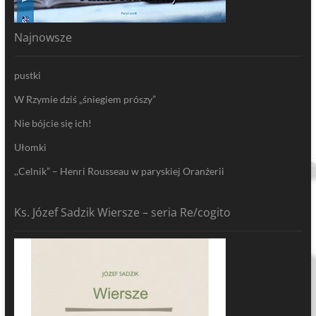
Najnowsze
pustki
W Rzymie dziś „śniegiem prószy”
Nie bójcie się ich!
Ułomki
,,Celnik” – Henri Rousseau w paryskiej Oranżerii
Ks. Józef Sadzik Wiersze – seria Re/cogito