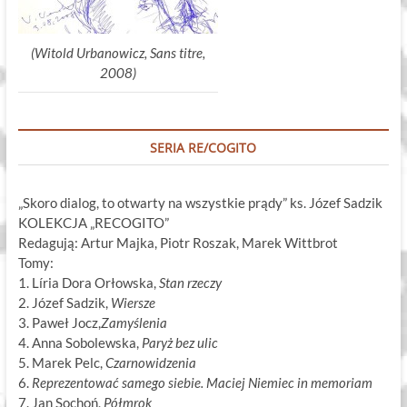
(Witold Urbanowicz, Sans titre,
2008)
SERIA RE/COGITO
„Skoro dialog, to otwarty na wszystkie prądy” ks. Józef Sadzik
KOLEKCJA „RECOGITO”
Redagują: Artur Majka, Piotr Roszak, Marek Wittbrot
Tomy:
1. Líria Dora Orłowska,
Stan rzeczy
2. Józef Sadzik,
Wiersze
3. Paweł Jocz,
Zamyślenia
4. Anna Sobolewska,
Paryż bez ulic
5. Marek Pelc,
Czarnowidzenia
6.
Reprezentować samego siebie. Maciej Niemiec in memoriam
7. Jan Sochoń,
Półmrok