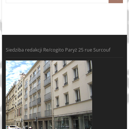
Siedziba redakcji Re/cogito Paryż 25 rue Surcouf