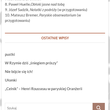
8. Paweł Huelle,
Obłoki jasne nad tobą
9. Józef Sadzik,
Notatki z podróży
(w przygotowaniu)
10. Mateusz Bremer,
Paryskie obserwatorium
(w
przygotowaniu)
OSTATNIE WPISY
pustki
W Rzymie dziś „śniegiem prószy”
Nie bójcie się ich!
Ułomki
,,Celnik” – Henri Rousseau w paryskiej Oranżerii
Szukaj