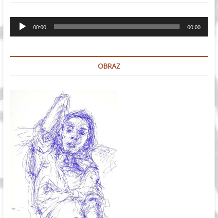
Odtwarzacz
00:00
00:00
plików
dźwiękowych
OBRAZ