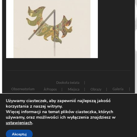
Dookoła świata
Obserwatorium
Galeria
À Propos
Miejsca
Obrazy
Wczoraj i dziś
Kultura
Cywilizacja
Historia
Używamy ciasteczek, aby zapewnić najlepszą jakość
Sacrum profanum
Teksty
Zamyślenia
korzystania z naszej witryny.
Znaki czasu
Świadectwa
Na marginesie
Rozmowy
Więcej informacji na temat plików ciasteczka, których
używamy, oraz możliwości ich wyłączenia znajdziesz w
| Designed by:
Theme Freesia
|
WordPress
| © Copyright All right reserved
ustawieniach
.
Akceptuj