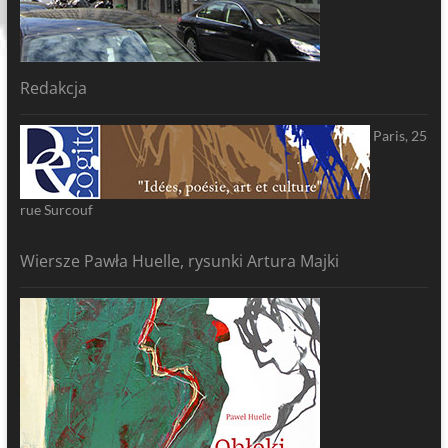
Redakcja
Paris, 25
rue Surcouf
Wiersze Pawła Huelle, rysunki Artura Majki