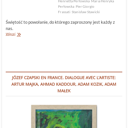
Henrietta Perłowska
Maria Henryka
Perłowska
Pier Giorgio
Frassati
Stanisław Stawicki
Świętość to powołanie, do którego zaproszony jest każdy z
nas.
Nowi
Więcej
święci
z
„polskim
szlifem”
JÓZEF CZAPSKI EN FRANCE. DIALOGUE AVEC L’ARTISTE:
ARTUR MAJKA, AHMAD KADDOUR, ADAM KOZIK, ADAM
MAŁEK