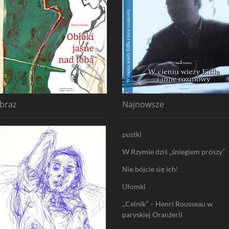
braz
Najnowsze
pustki
W Rzymie dziś „śniegiem prószy”
Nie bójcie się ich!
Ułomki
,,Celnik” – Henri Rousseau w
paryskiej Oranżerii