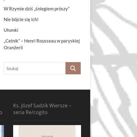
W Rzymie dziś „śniegiem prószy”
Nie bójcie się ich!
Ułomki
,,Celnik” – Henri Rousseau w paryskiej
Oranżerii
Szukaj
Ks. Józef Sadzik Wiersze –
to
seria Re/cogito