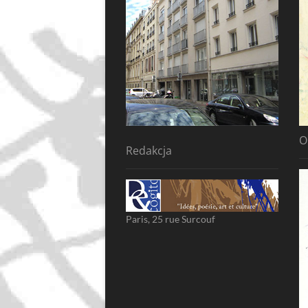
O
Redakcja
Paris, 25 rue Surcouf