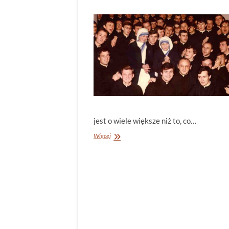
jest o wiele większe niż to, co…
W
Więcej
szkole
ubogich