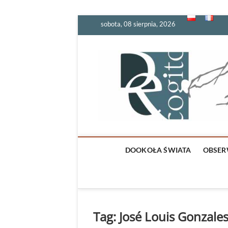
Skip
sobota, 08 sierpnia, 2026
to
content
DOOKOŁA ŚWIATA
OBSER
Tag:
José Louis Gonzale