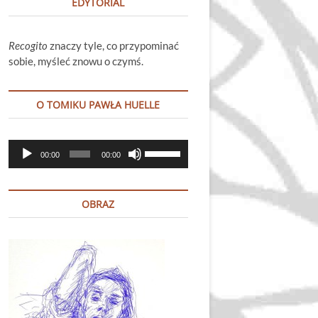
EDYTORIAL
Recogito
znaczy tyle, co przypominać
sobie, myśleć znowu o czymś.
O TOMIKU PAWŁA HUELLE
Odtwarzacz
Używaj
00:00
00:00
plików
strzałek
dźwiękowych
do
góry
OBRAZ
oraz
do
dołu
aby
zwiększyć
lub
zmniejszyć