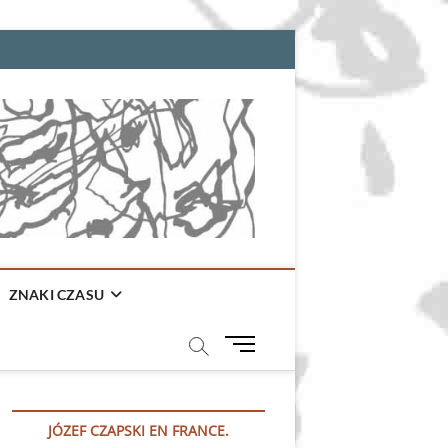
ZNAKI CZASU
M
e
n
u
JÓZEF CZAPSKI EN FRANCE.
B