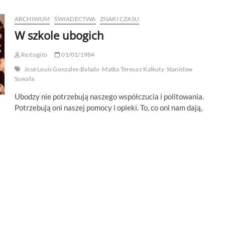
ARCHIWUM
ŚWIADECTWA
ZNAKI CZASU
W szkole ubogich
Re/cogito
01/01/1984
José Louis Gonzales-Balado
Matka Teresa z Kalkuty
Stanisław
Suwała
Ubodzy nie potrzebują naszego współczucia i politowania.
Potrzebują oni naszej pomocy i opieki. To, co oni nam dają,