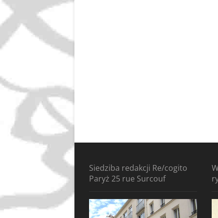
Siedziba redakcji Re/cogito
W
Paryż 25 rue Surcouf
r