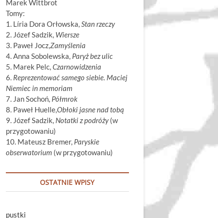
Marek Wittbrot
Tomy:
1. Líria Dora Orłowska,
Stan rzeczy
2. Józef Sadzik,
Wiersze
3. Paweł Jocz,
Zamyślenia
4. Anna Sobolewska,
Paryż bez ulic
5. Marek Pelc,
Czarnowidzenia
6.
Reprezentować samego siebie. Maciej
Niemiec in memoriam
7. Jan Sochoń,
Półmrok
8. Paweł Huelle,
Obłoki jasne nad tobą
9. Józef Sadzik,
Notatki z podróży
(w
przygotowaniu)
10. Mateusz Bremer,
Paryskie
obserwatorium
(w przygotowaniu)
OSTATNIE WPISY
pustki