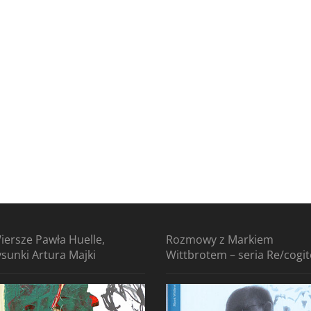
iersze Pawła Huelle,
Rozmowy z Markiem
ysunki Artura Majki
Wittbrotem – seria Re/cogi