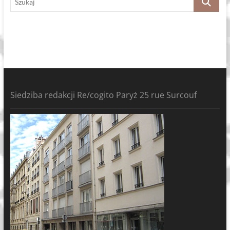
Siedziba redakcji Re/cogito Paryż 25 rue Surcouf