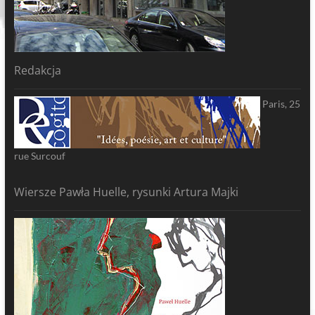
Redakcja
Paris, 25
rue Surcouf
Wiersze Pawła Huelle, rysunki Artura Majki