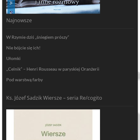
Najnowsze
W Rzymie dziś „śniegiem prószy”
Nie bójcie się ich!
Ułomki
,,Celnik” – Henri Rousseau w paryskiej Oranżerii
Pod warstwą farby
Ks. Józef Sadzik Wiersze – seria Re/cogito