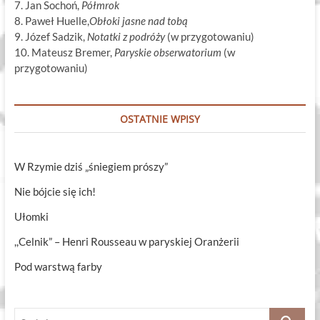
7. Jan Sochoń,
Półmrok
8. Paweł Huelle,
Obłoki jasne nad tobą
9. Józef Sadzik,
Notatki z podróży
(w przygotowaniu)
10. Mateusz Bremer,
Paryskie obserwatorium
(w
przygotowaniu)
OSTATNIE WPISY
W Rzymie dziś „śniegiem prószy”
Nie bójcie się ich!
Ułomki
,,Celnik” – Henri Rousseau w paryskiej Oranżerii
Pod warstwą farby
Szukaj