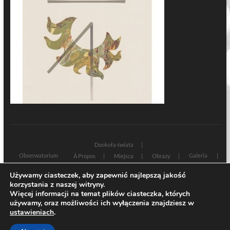
Dookoła świata
Obserwatorium
Galeria
À Propos
Miejsca
Obrazy
Wczoraj i dziś
Kultura
Cywilizacja
Historia
Używamy ciasteczek, aby zapewnić najlepszą jakość
Sacrum profanum
Teksty
Zamyślenia
korzystania z naszej witryny.
Znaki czasu
Świadectwa
Na marginesie
Rozmowy
Więcej informacji na temat plików ciasteczka, których
używamy, oraz możliwości ich wyłączenia znajdziesz w
| Designed by:
Theme Freesia
|
WordPress
| © Copyright All right reserved
ustawieniach
.