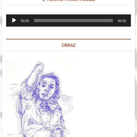
Odtwarzacz
00:00
00:00
plików
dźwiękowych
OBRAZ