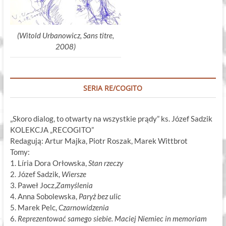
(Witold Urbanowicz, Sans titre,
2008)
SERIA RE/COGITO
„Skoro dialog, to otwarty na wszystkie prądy” ks. Józef Sadzik
KOLEKCJA „RECOGITO”
Redagują: Artur Majka, Piotr Roszak, Marek Wittbrot
Tomy:
1. Líria Dora Orłowska,
Stan rzeczy
2. Józef Sadzik,
Wiersze
3. Paweł Jocz,
Zamyślenia
4. Anna Sobolewska,
Paryż bez ulic
5. Marek Pelc,
Czarnowidzenia
6.
Reprezentować samego siebie. Maciej Niemiec in memoriam