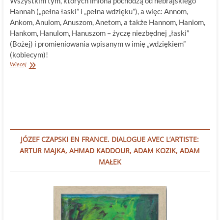
Wszystkim tym, których imiona pochodzą od hebrajskiego
Hannah („pełna łaski” i „pełna wdzięku”), a więc: Annom,
Ankom, Anulom, Anuszom, Anetom, a także Hannom, Haniom,
Hankom, Hanulom, Hanuszom – życzę niezbędnej „łaski”
(Bożej) i promieniowania wpisanym w imię „wdziękiem”
(kobiecym)!
Pochwała
Więcej
czytania
–
nie
tylko
liter!
JÓZEF CZAPSKI EN FRANCE. DIALOGUE AVEC L’ARTISTE:
ARTUR MAJKA, AHMAD KADDOUR, ADAM KOZIK, ADAM
MAŁEK