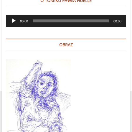
O TOMIKU PAWŁA HUELLE
Odtwarzacz
00:00
00:00
plików
dźwiękowych
OBRAZ