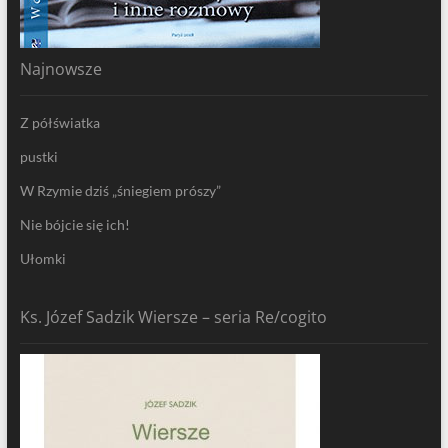
Najnowsze
Z półświatka
pustki
W Rzymie dziś „śniegiem prószy”
Nie bójcie się ich!
Ułomki
Ks. Józef Sadzik Wiersze – seria Re/cogito