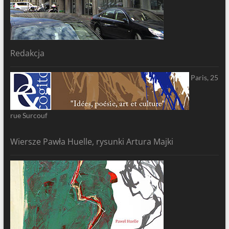
Redakcja
Paris, 25
rue Surcouf
Wiersze Pawła Huelle, rysunki Artura Majki