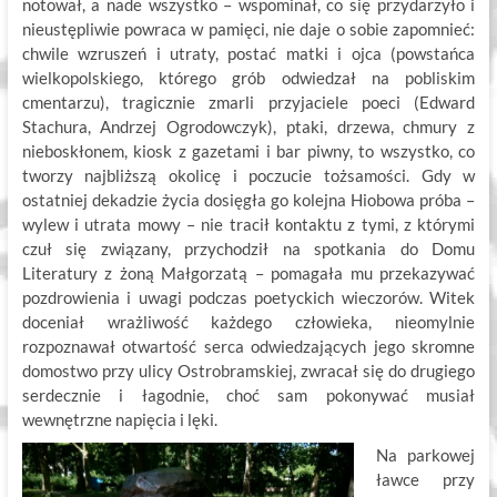
notował, a nade wszystko – wspominał, co się przydarzyło i
nieustępliwie powraca w pamięci, nie daje o sobie zapomnieć:
chwile wzruszeń i utraty, postać matki i ojca (powstańca
wielkopolskiego, którego grób odwiedzał na pobliskim
cmentarzu), tragicznie zmarli przyjaciele poeci (Edward
Stachura, Andrzej Ogrodowczyk), ptaki, drzewa, chmury z
nieboskłonem, kiosk z gazetami i bar piwny, to wszystko, co
tworzy najbliższą okolicę i poczucie tożsamości. Gdy w
ostatniej dekadzie życia dosięgła go kolejna Hiobowa próba –
wylew i utrata mowy – nie tracił kontaktu z tymi, z którymi
czuł się związany, przychodził na spotkania do Domu
Literatury z żoną Małgorzatą – pomagała mu przekazywać
pozdrowienia i uwagi podczas poetyckich wieczorów. Witek
doceniał wrażliwość każdego człowieka, nieomylnie
rozpoznawał otwartość serca odwiedzających jego skromne
domostwo przy ulicy Ostrobramskiej, zwracał się do drugiego
serdecznie i łagodnie, choć sam pokonywać musiał
wewnętrzne napięcia i lęki.
Na parkowej
ławce przy