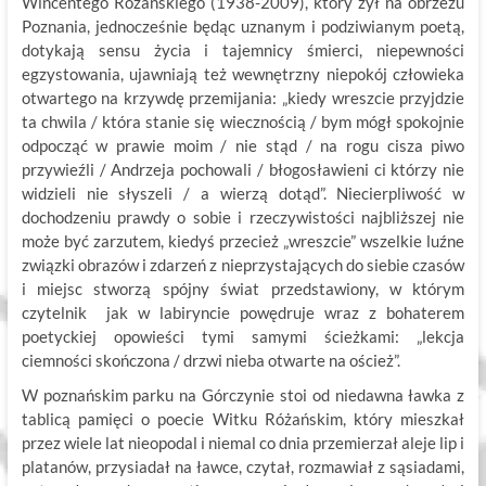
Wincentego Różańskiego (1938-2009), który żył na obrzeżu
Poznania, jednocześnie będąc uznanym i podziwianym poetą,
dotykają sensu życia i tajemnicy śmierci, niepewności
egzystowania, ujawniają też wewnętrzny niepokój człowieka
otwartego na krzywdę przemijania: „kiedy wreszcie przyjdzie
ta chwila / która stanie się wiecznością / bym mógł spokojnie
odpocząć w prawie moim / nie stąd / na rogu cisza piwo
przywieźli / Andrzeja pochowali / błogosławieni ci którzy nie
widzieli nie słyszeli / a wierzą dotąd”. Niecierpliwość w
dochodzeniu prawdy o sobie i rzeczywistości najbliższej nie
może być zarzutem, kiedyś przecież „wreszcie” wszelkie luźne
związki obrazów i zdarzeń z nieprzystających do siebie czasów
i miejsc stworzą spójny świat przedstawiony, w którym
czytelnik jak w labiryncie powędruje wraz z bohaterem
poetyckiej opowieści tymi samymi ścieżkami: „lekcja
ciemności skończona / drzwi nieba otwarte na oścież”.
W poznańskim parku na Górczynie stoi od niedawna ławka z
tablicą pamięci o poecie Witku Różańskim, który mieszkał
przez wiele lat nieopodal i niemal co dnia przemierzał aleje lip i
platanów, przysiadał na ławce, czytał, rozmawiał z sąsiadami,