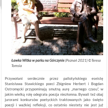
Ławka Witka w parku na Górczynie
(Poznań 2021)
©
.
Teresa
Tomsia
.T
Przywołani serdecznie przez pallotyńskiego eseistę
Stanisława Stawickiego poeci Zbigniew Herbert i Bogdan
Ostromęcki przypominają smutną aurę „marnego czasu”, w
jakim wielką rolę odegrała poezja niezłomna. Bywali też obaj
jurorami konkursów poetyckich traktowanych jako święto
poezji i ważkiej refleksji, co ostatnio niestety nie jest już