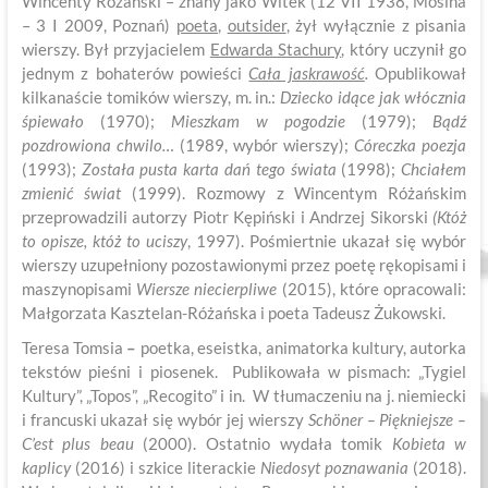
Wincenty Różański – znany jako Witek (12 VII 1938, Mosina
– 3 I 2009, Poznań)
poeta
,
outsider
, żył wyłącznie z pisania
wierszy. Był przyjacielem
Edwarda Stachury
, który uczynił go
jednym z bohaterów powieści
Cała jaskrawość
.
Opublikował
kilkanaście tomików wierszy, m. in.:
Dziecko idące jak włócznia
śpiewało
(1970);
Mieszkam w pogodzie
(1979);
Bądź
pozdrowiona chwilo…
(1989, wybór wierszy);
Córeczka poezja
(1993);
Została pusta karta dań tego świata
(1998);
Chciałem
zmienić świat
(1999). Rozmowy z Wincentym Różańskim
przeprowadzili autorzy Piotr Kępiński i Andrzej Sikorski
(Któż
to opisze, któż to uciszy
, 1997). Pośmiertnie ukazał się wybór
wierszy uzupełniony pozostawionymi przez poetę rękopisami i
maszynopisami
Wiersze niecierpliwe
(2015), które opracowali:
Małgorzata Kasztelan-Różańska i poeta Tadeusz Żukowski.
Teresa Tomsia
–
poetka, eseistka, animatorka kultury, autorka
tekstów pieśni i piosenek. Publikowała w pismach: „Tygiel
Kultury”, „Topos”, „Recogito” i in. W tłumaczeniu na j. niemiecki
i francuski ukazał się wybór jej wierszy
Schöner – Piękniejsze –
C’est plus beau
(2000). Ostatnio wydała tomik
Kobieta w
kaplicy
(2016) i szkice literackie
Niedosyt
poznawania
(2018).