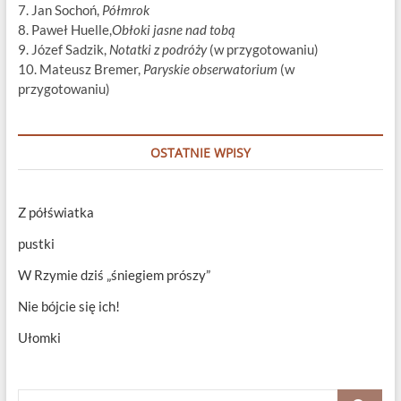
7. Jan Sochoń,
Półmrok
8. Paweł Huelle,
Obłoki jasne nad tobą
9. Józef Sadzik,
Notatki z podróży
(w przygotowaniu)
10. Mateusz Bremer,
Paryskie obserwatorium
(w
przygotowaniu)
OSTATNIE WPISY
Z półświatka
pustki
W Rzymie dziś „śniegiem prószy”
Nie bójcie się ich!
Ułomki
Szukaj