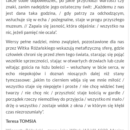
także sobie odpowiedzieć, po jakie przychodzi wartości czy
znaki, zanim nadejdzie jego ostateczny świt: „Każdemu z nas
jest dana taka godzina, / gdy patrzy za odchodzącym,
wsłuchuje się w echa / pożegnalne, staje w progu przyszłego
muzeum. // Zapala się jasność, która objaśnia: / wszystko na
nic, jeżeli pamięć nie ocala”.
Wersy pełne nadziei, mimo zwątpień, pozostawione dla nas
przez Witka Różańskiego wskazują metafizyczną sferę, gdzie
człowiek chroni się przed złem tego świata, starając się pojąć
wszelkie sprzeczności, stając w otwartych drzwiach lub czule
witając gościa na łożu boleści – wsłuchany w bicie serca, w
echo niepokojów i doznań niosących dalej niż stany
tymczasowe: „jakim to cierniem wbija się we mnie miłość /
wszystko staje się niepojęte i proste / nie chcę widzieć twej
twarzy / nie chcę nic / przyszłość staje kością w gardle /
porządek rzeczy niemożliwy do przyjęcia / wszystko mi mało /
drżę o wszystko / zostaje widok z okna / w którym się kłębi
czas niezrozumiały”.
Teresa TOMSIA