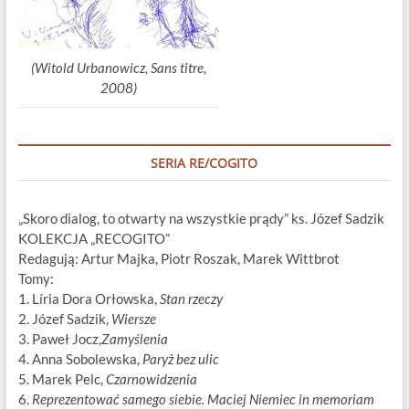
(Witold Urbanowicz, Sans titre,
2008)
SERIA RE/COGITO
„Skoro dialog, to otwarty na wszystkie prądy” ks. Józef Sadzik
KOLEKCJA „RECOGITO”
Redagują: Artur Majka, Piotr Roszak, Marek Wittbrot
Tomy:
1. Líria Dora Orłowska,
Stan rzeczy
2. Józef Sadzik,
Wiersze
3. Paweł Jocz,
Zamyślenia
4. Anna Sobolewska,
Paryż bez ulic
5. Marek Pelc,
Czarnowidzenia
6.
Reprezentować samego siebie. Maciej Niemiec in memoriam