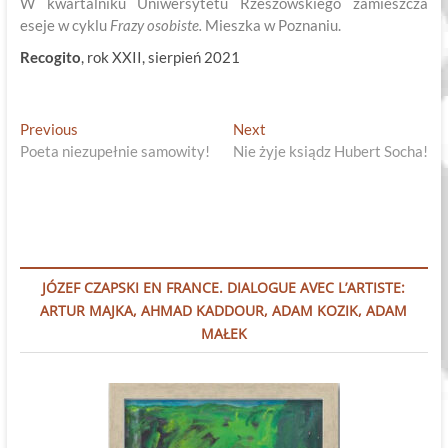
W kwartalniku Uniwersytetu Rzeszowskiego zamieszcza
eseje w cyklu
Frazy osobiste.
Mieszka w Poznaniu.
Recogito
, rok XXII, sierpień 2021
Nawigacja
Previous
Next
Previous
Next
post:
post:
Poeta niezupełnie samowity!
Nie żyje ksiądz Hubert Socha!
wpisu
JÓZEF CZAPSKI EN FRANCE. DIALOGUE AVEC L’ARTISTE:
ARTUR MAJKA, AHMAD KADDOUR, ADAM KOZIK, ADAM
MAŁEK