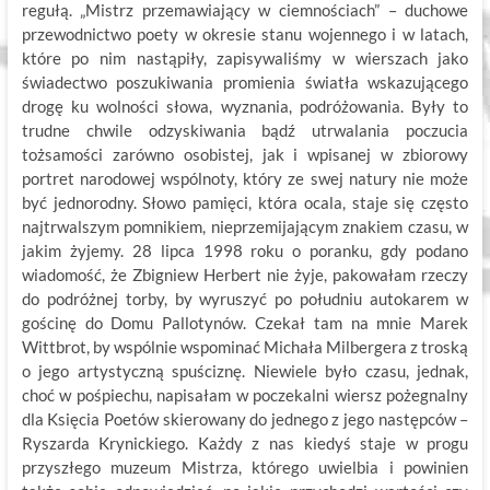
regułą. „Mistrz przemawiający w ciemnościach” – duchowe
przewodnictwo poety w okresie stanu wojennego i w latach,
które po nim nastąpiły, zapisywaliśmy w wierszach jako
świadectwo poszukiwania promienia światła wskazującego
drogę ku wolności słowa, wyznania, podróżowania. Były to
trudne chwile odzyskiwania bądź utrwalania poczucia
tożsamości zarówno osobistej, jak i wpisanej w zbiorowy
portret narodowej wspólnoty, który ze swej natury nie może
być jednorodny. Słowo pamięci, która ocala, staje się często
najtrwalszym pomnikiem, nieprzemijającym znakiem czasu, w
jakim żyjemy. 28 lipca 1998 roku o poranku, gdy podano
wiadomość, że Zbigniew Herbert nie żyje, pakowałam rzeczy
do podróżnej torby, by wyruszyć po południu autokarem w
gościnę do Domu Pallotynów. Czekał tam na mnie Marek
Wittbrot, by wspólnie wspominać Michała Milbergera z troską
o jego artystyczną spuściznę. Niewiele było czasu, jednak,
choć w pośpiechu, napisałam w poczekalni wiersz pożegnalny
dla Księcia Poetów skierowany do jednego z jego następców –
Ryszarda Krynickiego. Każdy z nas kiedyś staje w progu
przyszłego muzeum Mistrza, którego uwielbia i powinien