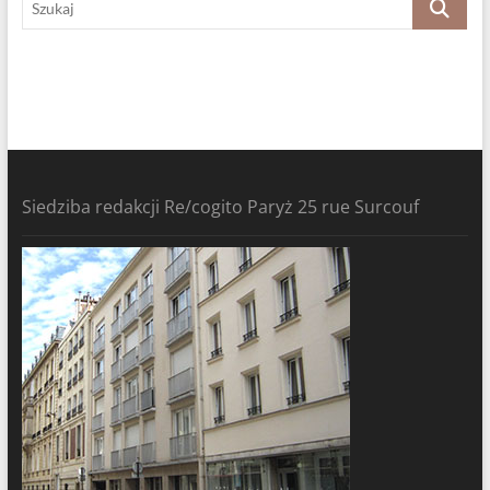
Siedziba redakcji Re/cogito Paryż 25 rue Surcouf