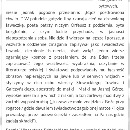
bytowych,
niesie jednak pogodne przesłanie: „Bądź pozdrowiona
chwilo…” W południe gałęzie lipy rzucają cień na drewnianą
ławeczkę, poeta patrzy niczym Orfeusz z podziemia, pyta
bezgłośnie, z czym ludzie przychodzą w jasności
niepogodzenia z sobą. Nie dzielił wierszy na lepsze i gorsze, a
wszystkie codzienne zmagania zapisywał jako świadectwo
trwania, cierpienie istnienia, pisał wciąż jeden wiersz
ogarniający kosmos z przesłaniem, że „na Eden trzeba
zapracować”. Jego wrażliwość, wyobraźnia, oczytanie w
literaturze polskiej i światowej podpowiadały mu łączność
obrazów napierających na jawie lub w sennych wizjach –
słyszymy w nich echo wierszy Słowackiego, Tuwima i
Gałczyńskiego, apostrofę do matki i Matki na Jasnej Górze,
wysokie miesza się w nich z niskim, a ton żarliwej modlitwy z
żartobliwą pastorałką („tu zawsze mnie znajdziesz Boże przy
rogatce / gdzie dawałem świadectwo zagubionej matce / i ojca
prowadząc przez lodowe ścieżki / zaszedłem na Parnas gdzie
żądają składki”).