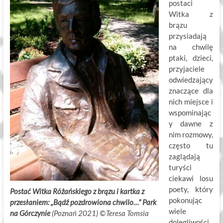
postaci
Witka z
brązu
przysiadają
na chwilę
ptaki, dzieci,
przyjaciele
odwiedzający
znaczące dla
nich miejsce i
wspominając
y dawne z
nim rozmowy,
często tu
zaglądają
turyści
ciekawi losu
poety, który
Postać Witka Różańskiego z brązu i kartka z
pokonując
przesłaniem: „Bądź pozdrowiona chwilo…” Park
wiele
na Górczynie
(Poznań 2021)
©
.
Teresa Tomsia
.T
dolegliwości