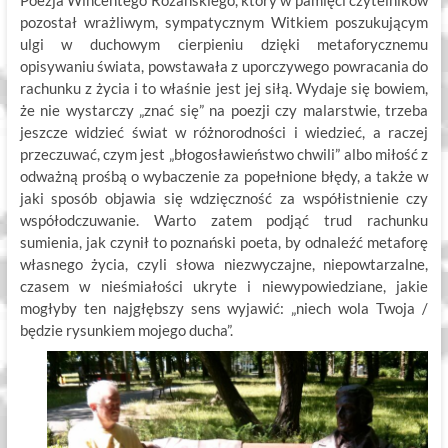
Poezja Wincentego Różańskiego, który w pamięci czytelników
pozostał wrażliwym, sympatycznym Witkiem poszukującym
ulgi w duchowym cierpieniu dzięki metaforycznemu
opisywaniu świata, powstawała z uporczywego powracania do
rachunku z życia i to właśnie jest jej siłą. Wydaje się bowiem,
że nie wystarczy „znać się” na poezji czy malarstwie, trzeba
jeszcze widzieć świat w różnorodności i wiedzieć, a raczej
przeczuwać, czym jest „błogosławieństwo chwili” albo miłość z
odważną prośbą o wybaczenie za popełnione błędy, a także w
jaki sposób objawia się wdzięczność za współistnienie czy
współodczuwanie. Warto zatem podjąć trud rachunku
sumienia, jak czynił to poznański poeta, by odnaleźć metaforę
własnego życia, czyli słowa niezwyczajne, niepowtarzalne,
czasem w nieśmiałości ukryte i niewypowiedziane, jakie
mogłyby ten najgłębszy sens wyjawić: „niech wola Twoja /
będzie rysunkiem mojego ducha”.