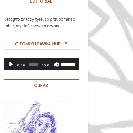
EDYTORIAL
Recogito
znaczy tyle, co przypominać
sobie, myśleć znowu o czymś.
O TOMIKU PAWŁA HUELLE
Odtwarzacz
Używaj
00:00
00:00
plików
strzałek
dźwiękowych
do
góry
OBRAZ
oraz
do
dołu
aby
zwiększyć
lub
zmniejszyć