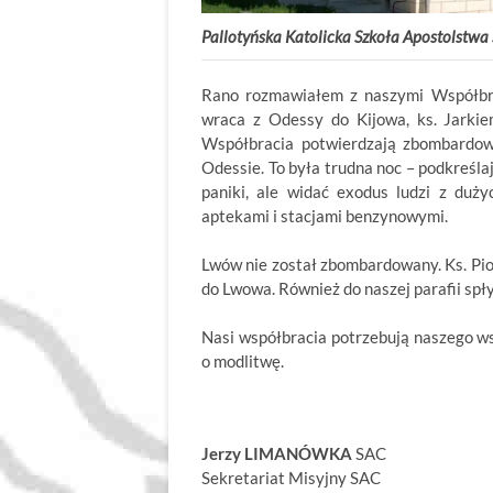
Pallotyńska Katolicka Szkoła Apostolstwa
Rano rozmawiałem z naszymi Współbra
wraca z Odessy do Kijowa, ks. Jarki
Współbracia potwierdzają zbombardowa
Odessie. To była trudna noc – podkreśla
paniki, ale widać exodus ludzi z duż
aptekami i stacjami benzynowymi.
Lwów nie został zbombardowany. Ks. Pi
do Lwowa. Również do naszej parafii spł
Nasi współbracia potrzebują naszego w
o modlitwę.
Jerzy LIMANÓWKA
SAC
Sekretariat Misyjny SAC