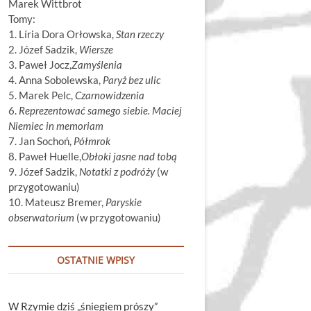
Marek Wittbrot
Tomy:
1. Líria Dora Orłowska,
Stan rzeczy
2. Józef Sadzik,
Wiersze
3. Paweł Jocz,
Zamyślenia
4. Anna Sobolewska,
Paryż bez ulic
5. Marek Pelc,
Czarnowidzenia
6.
Reprezentować samego siebie. Maciej
Niemiec in memoriam
7. Jan Sochoń,
Półmrok
8. Paweł Huelle,
Obłoki jasne nad tobą
9. Józef Sadzik,
Notatki z podróży
(w
przygotowaniu)
10. Mateusz Bremer,
Paryskie
obserwatorium
(w przygotowaniu)
OSTATNIE WPISY
W Rzymie dziś „śniegiem prószy”