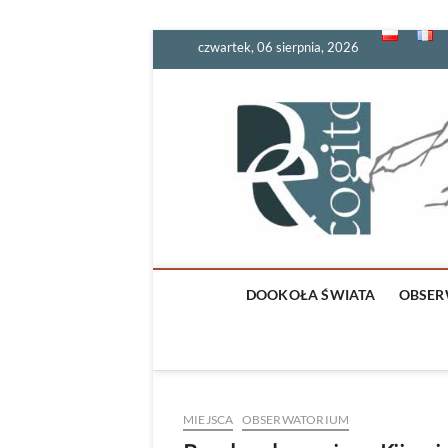
Skip
czwartek, 06 sierpnia, 2026
to
content
DOOKOŁA ŚWIATA
OBSER
MIEJSCA
OBSERWATORIUM