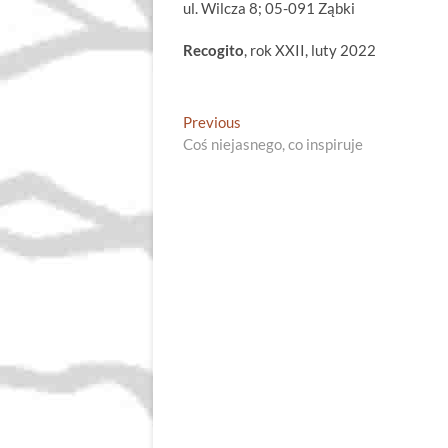
ul. Wilcza 8; 05-091 Ząbki
Recogito
, rok XXII, luty 2022
Nawigacja
Previous
Previous
post:
Coś niejasnego, co inspiruje
wpisu