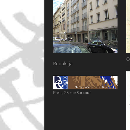
O
Redakcja
Paris, 25 rue Surcouf