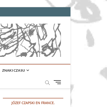
ZNAKI CZASU
M
e
n
u
JÓZEF CZAPSKI EN FRANCE.
B