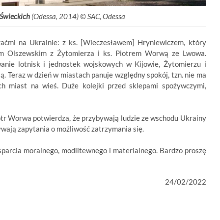
 Świeckich
(Odessa, 2014) © SAC, Odessa
ćmi na Ukrainie: z ks. [Wieczesławem] Hryniewiczem, który
em Olszewskim z Żytomierza i ks. Piotrem Worwą ze Lwowa.
nie lotnisk i jednostek wojskowych w Kijowie, Żytomierzu i
ją. Teraz w dzień w miastach panuje względny spokój, tzn. nie ma
ych miast na wieś. Duże kolejki przed sklepami spożywczymi,
otr Worwa potwierdza, że przybywają ludzie ze wschodu Ukrainy
ywają zapytania o możliwość zatrzymania się.
sparcia moralnego, modlitewnego i materialnego. Bardzo proszę
24/02/2022