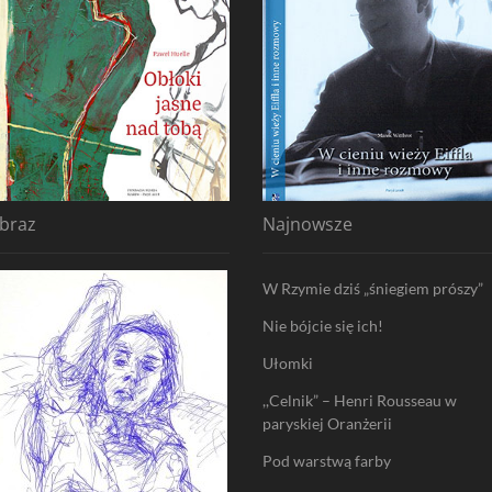
braz
Najnowsze
W Rzymie dziś „śniegiem prószy”
Nie bójcie się ich!
Ułomki
,,Celnik” – Henri Rousseau w
paryskiej Oranżerii
Pod warstwą farby