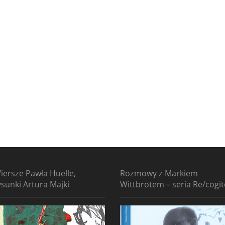
iersze Pawła Huelle,
Rozmowy z Markiem
ysunki Artura Majki
Wittbrotem – seria Re/cogi