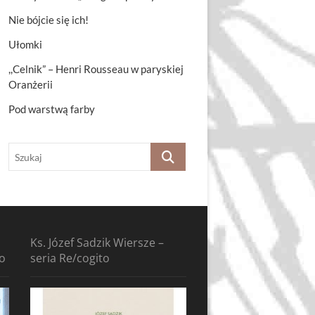
Nie bójcie się ich!
Ułomki
,,Celnik” – Henri Rousseau w paryskiej
Oranżerii
Pod warstwą farby
Szukaj
Ks. Józef Sadzik Wiersze –
to
seria Re/cogito