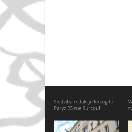
Siedziba redakcji Re/cogito
W
Paryż 25 rue Surcouf
r