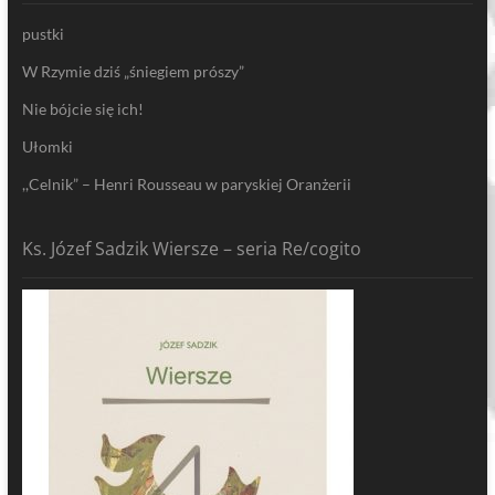
pustki
W Rzymie dziś „śniegiem prószy”
Nie bójcie się ich!
Ułomki
,,Celnik” – Henri Rousseau w paryskiej Oranżerii
Ks. Józef Sadzik Wiersze – seria Re/cogito