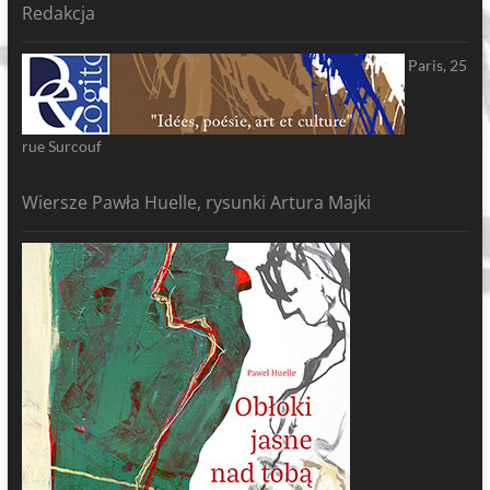
Redakcja
Paris, 25
rue Surcouf
Wiersze Pawła Huelle, rysunki Artura Majki