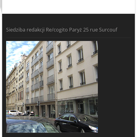
Siedziba redakcji Re/cogito Paryż 25 rue Surcouf