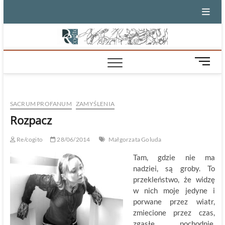
Skip
to
content
M
e
n
u
SACRUM PROFANUM
ZAMYŚLENIA
B
u
Rozpacz
t
t
Re/cogito
28/06/2014
Małgorzata Goluda
o
Tam, gdzie nie ma
n
nadziei, są groby. To
przekleństwo, że widzę
w nich moje jedyne i
porwane przez wiatr,
zmiecione przez czas,
zgasłe pochodnie.