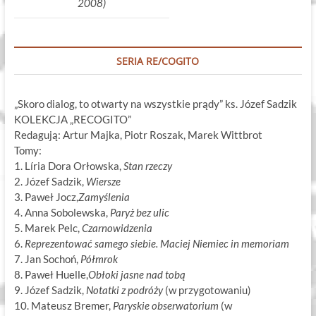
2008)
SERIA RE/COGITO
„Skoro dialog, to otwarty na wszystkie prądy” ks. Józef Sadzik
KOLEKCJA „RECOGITO”
Redagują: Artur Majka, Piotr Roszak, Marek Wittbrot
Tomy:
1. Líria Dora Orłowska,
Stan rzeczy
2. Józef Sadzik,
Wiersze
3. Paweł Jocz,
Zamyślenia
4. Anna Sobolewska,
Paryż bez ulic
5. Marek Pelc,
Czarnowidzenia
6.
Reprezentować samego siebie. Maciej Niemiec in memoriam
7. Jan Sochoń,
Półmrok
8. Paweł Huelle,
Obłoki jasne nad tobą
9. Józef Sadzik,
Notatki z podróży
(w przygotowaniu)
10. Mateusz Bremer,
Paryskie obserwatorium
(w