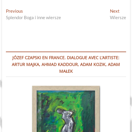
Nawigacja
Previous
Next
Previous
Next
post:
post:
Splendor Boga i inne wiersze
Wiersze
wpisu
JÓZEF CZAPSKI EN FRANCE. DIALOGUE AVEC L’ARTISTE:
ARTUR MAJKA, AHMAD KADDOUR, ADAM KOZIK, ADAM
MAŁEK