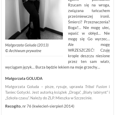
Rzucam się na wroga,
związana łańcuchem
prześmiewczej ironii.
Śmierci? Przeznaczenia?
Boga?… Nie mogę ulec,
wpaść w obłęd… Nie
mogę się Go wyrzec…
Ale mogę
Małgorzata Goluda (2013)
WRZESZCZEĆ! Czuję
©
.
Archiwum prywatne
krople deszczu niesione
przez ten sam wiatr,
wyciągam język… Burza będzie lekiem na moje grzechy…
Małgorzata GOLUDA
Małgorzata Goluda – pisze, rysuje, uprawia
Tribal Fusion
i
Taniec Gotycki. Jest autorką książek „Droga”, „Biały labirynt” i
„Szkoła czasu”. Należy do ZLP. Mieszka w Szczecinie.
Recogito
, nr 76 (kwiecień-sierpień 2014)