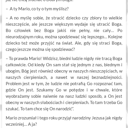
– A ty Mario, co ty o tym myślisz?
– A no myślę sobie, że stracić dziecko czy zbiory to wielkie
nieszczęście, ale jeszcze większym wydaje się utracić Boga.
Bo człowiek bez Boga jakiś nie pełny, nie cały… Po
nieurodzajnym roku, można spodziewać się lepszego… Kolejne
dziecko też może przyjść na świat. Ale, gdy się straci Boga,
czego jeszcze można się spodziewać?
– To prawda Mario! Widzisz, biedni ludzie nigdy nie tracą Boga
całkowicie. Od kiedy On sam stał się jednym z nas, biednym i
ubogim, Bóg jest również obecny w naszych nieszczęściach, w
naszych cierpieniach, a nawet w naszej beznadziejności.
Problem jest w tym, że ludzie nie potrafią Go rozpoznać tam,
gdzie On jest. Szukamy Go w potędze i w chwale, które
wyobrażamy sobie naiwnie na nasz ludzki sposób, a On jest
obecny w naszych słabościach i cierpieniach. To tam trzeba Go
szukać. To tam chce się On narodzić”.
Mario zrozumiał i tego roku przyjął narodziny Jezusa jak nigdy
wcześniej… A ja?