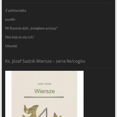
Z półświatka
pustki
W Rzymie dziś „śniegiem prószy”
Nie bójcie się ich!
Ułomki
Ks. Józef Sadzik Wiersze – seria Re/cogito