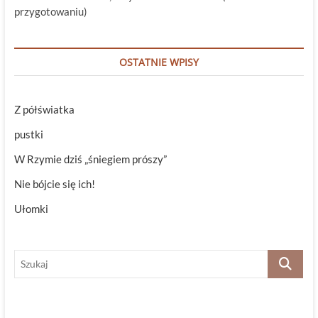
przygotowaniu)
OSTATNIE WPISY
Z półświatka
pustki
W Rzymie dziś „śniegiem prószy”
Nie bójcie się ich!
Ułomki
Szukaj