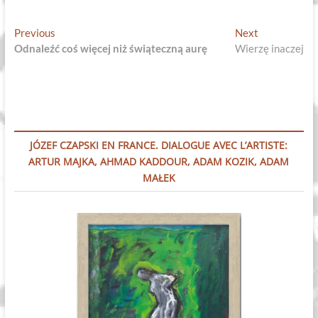
Nawigacja
Previous
Next
Previous
Next
post:
post:
Odnaleźć coś więcej niż świąteczną aurę
Wierzę inaczej
wpisu
JÓZEF CZAPSKI EN FRANCE. DIALOGUE AVEC L’ARTISTE:
ARTUR MAJKA, AHMAD KADDOUR, ADAM KOZIK, ADAM
MAŁEK