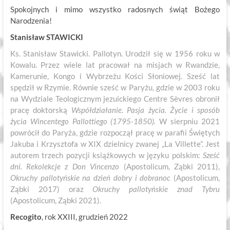
Spokojnych i mimo wszystko radosnych świąt Bożego
Narodzenia!
Stanisław STAWICKI
Ks. Stanisław Stawicki. Pallotyn. Urodził się w 1956 roku w
Kowalu. Przez wiele lat pracował na misjach w Rwandzie,
Kamerunie, Kongo i Wybrzeżu Kości Słoniowej. Sześć lat
spędził w Rzymie. Równie sześć w Paryżu, gdzie w 2003 roku
na Wydziale Teologicznym jezuickiego Centre Sèvres obronił
pracę doktorską
Współdziałanie. Pasja życia. Życie i sposób
życia Wincentego Pallottiego (1795-1850).
W sierpniu 2021
powrócił do Paryża, gdzie rozpoczął pracę w parafii Świętych
Jakuba i Krzysztofa w XIX dzielnicy zwanej „La Villette”. Jest
autorem trzech pozycji książkowych w języku polskim:
Sześć
dni. Rekolekcje z Don Vincenzo
(Apostolicum, Ząbki 2011),
Okruchy pallotyńskie na dzień dobry i dobranoc
(Apostolicum,
Ząbki 2017) oraz
Okruchy pallotyńskie znad Tybru
(Apostolicum, Ząbki 2021).
Recogito
, rok XXIII, grudzień 2022