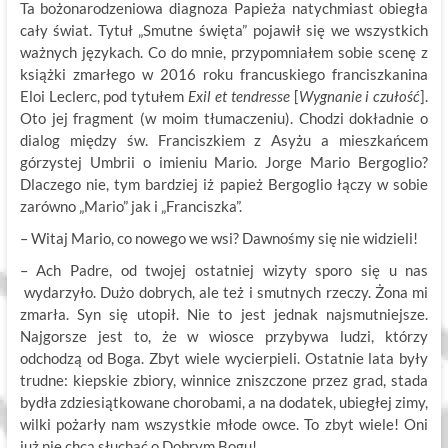
Ta bożonarodzeniowa diagnoza Papieża natychmiast obiegła
cały świat. Tytuł „Smutne święta” pojawił się we wszystkich
ważnych językach. Co do mnie, przypomniałem sobie scenę z
książki zmarłego w 2016 roku francuskiego franciszkanina
Eloi Leclerc, pod tytułem
Exil et tendresse
[
Wygnanie i czułość
].
Oto jej fragment (w moim tłumaczeniu). Chodzi dokładnie o
dialog między św. Franciszkiem z Asyżu a mieszkańcem
górzystej Umbrii o imieniu Mario. Jorge Mario Bergoglio?
Dlaczego nie, tym bardziej iż papież Bergoglio łączy w sobie
zarówno „Mario” jak i „Franciszka”.
– Witaj Mario, co nowego we wsi? Dawnośmy się nie widzieli!
– Ach Padre, od twojej ostatniej wizyty sporo się u nas
wydarzyło. Dużo dobrych, ale też i smutnych rzeczy. Żona mi
zmarła. Syn się utopił. Nie to jest jednak najsmutniejsze.
Najgorsze jest to, że w wiosce przybywa ludzi, którzy
odchodzą od Boga. Zbyt wiele wycierpieli. Ostatnie lata były
trudne: kiepskie zbiory, winnice zniszczone przez grad, stada
bydła zdziesiątkowane chorobami, a na dodatek, ubiegłej zimy,
wilki pożarły nam wszystkie młode owce. To zbyt wiele! Oni
już nie chcą słuchać o Dobrym Bogu!