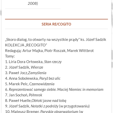
2008)
SERIA RE/COGITO
„Skoro dialog, to otwarty na wszystkie prądy” ks. Józef Sadzik
KOLEKCJA „RECOGITO”
Redagują: Artur Majka, Piotr Roszak, Marek Wittbrot
Tomy:
1. Líria Dora Orłowska,
Stan rzeczy
2. Józef Sadzik,
Wiersze
3. Paweł Jocz,
Zamyślenia
4. Anna Sobolewska,
Paryż bez ulic
5. Marek Pelc,
Czarnowidzenia
6.
Reprezentować samego siebie. Maciej Niemiec in memoriam
7. Jan Sochoń,
Półmrok
8. Paweł Huelle,
Obłoki jasne nad tobą
9. Józef Sadzik,
Notatki z podróży
(w przygotowaniu)
10. Mateusz Bremer,
Paryskie obserwatorium
(w