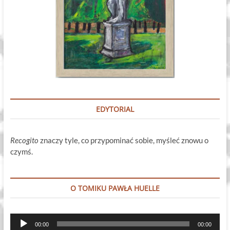
EDYTORIAL
Recogito
znaczy tyle, co przypominać sobie, myśleć znowu o
czymś.
O TOMIKU PAWŁA HUELLE
Odtwarzacz
00:00
00:00
plików