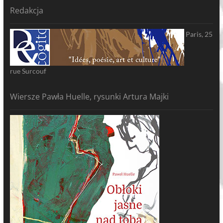
Redakcja
Paris, 25
rue Surcouf
Wiersze Pawła Huelle, rysunki Artura Majki