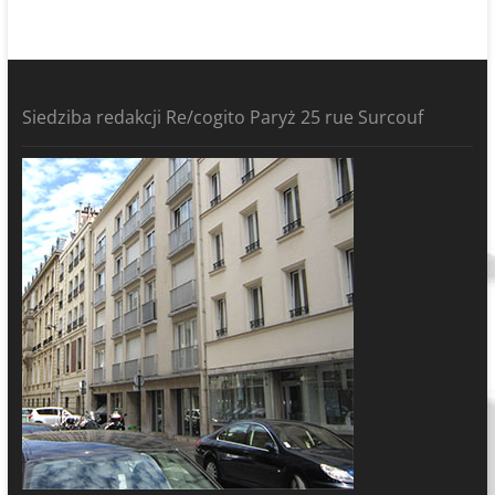
Siedziba redakcji Re/cogito Paryż 25 rue Surcouf