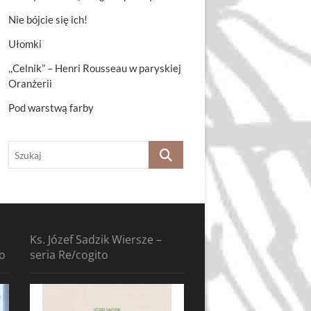
Nie bójcie się ich!
Ułomki
,,Celnik” – Henri Rousseau w paryskiej
Oranżerii
Pod warstwą farby
Szukaj
Ks. Józef Sadzik Wiersze –
to
seria Re/cogito