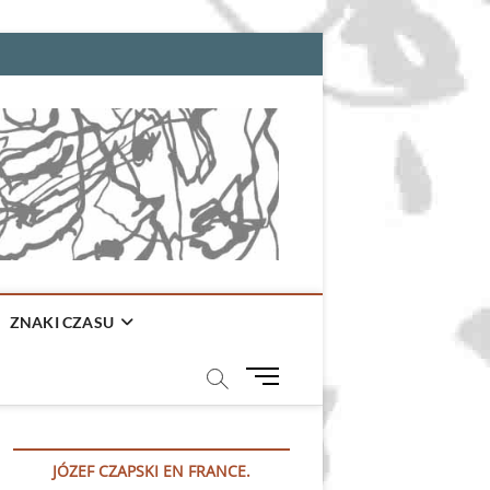
ZNAKI CZASU
M
e
n
u
JÓZEF CZAPSKI EN FRANCE.
B