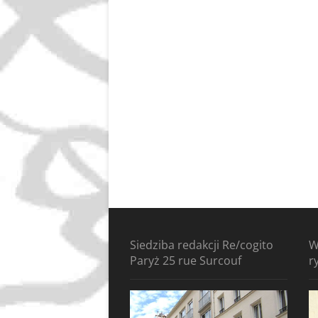
Siedziba redakcji Re/cogito
W
Paryż 25 rue Surcouf
r