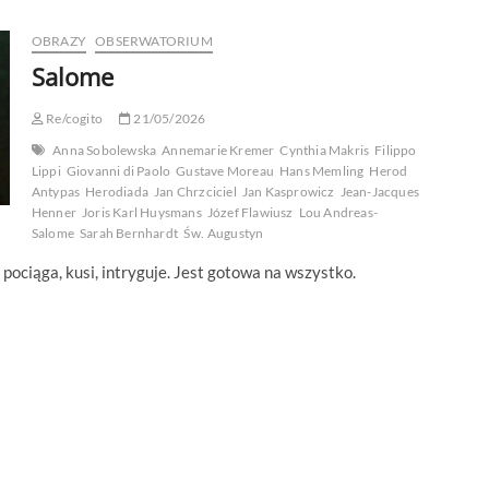
OBRAZY
OBSERWATORIUM
Salome
Re/cogito
21/05/2026
Anna Sobolewska
Annemarie Kremer
Cynthia Makris
Filippo
Lippi
Giovanni di Paolo
Gustave Moreau
Hans Memling
Herod
Antypas
Herodiada
Jan Chrzciciel
Jan Kasprowicz
Jean-Jacques
Henner
Joris Karl Huysmans
Józef Flawiusz
Lou Andreas-
Salome
Sarah Bernhardt
Św. Augustyn
 pociąga, kusi, intryguje. Jest gotowa na wszystko.