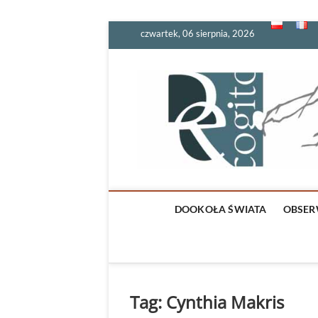
Skip
czwartek, 06 sierpnia, 2026
to
content
DOOKOŁA ŚWIATA
OBSER
Tag:
Cynthia Makris