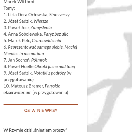
Marek Wittbrot
Tomy:
1. Líria Dora Orłowska,
Stan rzeczy
2. Józef Sadzik,
Wiersze
3. Paweł Jocz,
Zamyślenia
4. Anna Sobolewska,
Paryż bez ulic
5. Marek Pelc,
Czarnowidzenia
6.
Reprezentować samego siebie. Maciej
Niemiec in memoriam
7. Jan Sochoń,
Półmrok
8. Paweł Huelle,
Obłoki jasne nad tobą
9. Józef Sadzik,
Notatki z podróży
(w
przygotowaniu)
10. Mateusz Bremer,
Paryskie
obserwatorium
(w przygotowaniu)
OSTATNIE WPISY
W Rzymie dziś „śniegiem prószy”