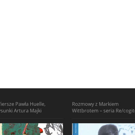
iersze Pawła Huelle,
Rozmowy z Markiem
ysunki Artura Majki
Wittbrotem – seria Re/cogi