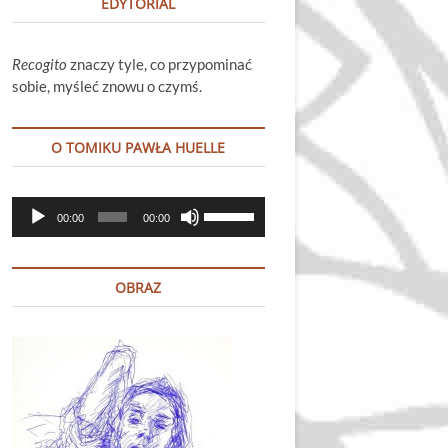
EDYTORIAL
Recogito
znaczy tyle, co przypominać
sobie, myśleć znowu o czymś.
O TOMIKU PAWŁA HUELLE
Odtwarzacz
Używaj
00:00
00:00
plików
strzałek
dźwiękowych
do
góry
OBRAZ
oraz
do
dołu
aby
zwiększyć
lub
zmniejszyć