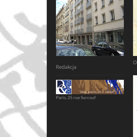
O
Redakcja
Paris, 25 rue Surcouf