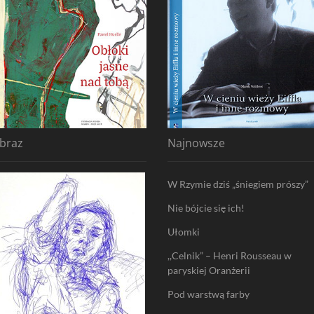
braz
Najnowsze
W Rzymie dziś „śniegiem prószy”
Nie bójcie się ich!
Ułomki
,,Celnik” – Henri Rousseau w
paryskiej Oranżerii
Pod warstwą farby