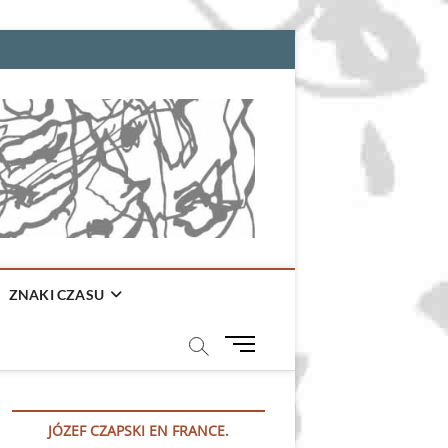
ZNAKI CZASU
M
e
n
u
JÓZEF CZAPSKI EN FRANCE.
B