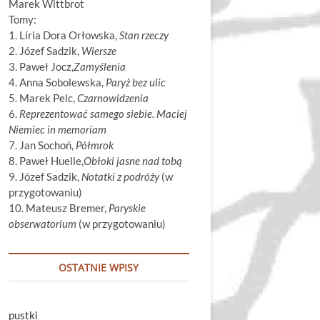
Marek Wittbrot
Tomy:
1. Líria Dora Orłowska,
Stan rzeczy
2. Józef Sadzik,
Wiersze
3. Paweł Jocz,
Zamyślenia
4. Anna Sobolewska,
Paryż bez ulic
5. Marek Pelc,
Czarnowidzenia
6.
Reprezentować samego siebie. Maciej
Niemiec in memoriam
7. Jan Sochoń,
Półmrok
8. Paweł Huelle,
Obłoki jasne nad tobą
9. Józef Sadzik,
Notatki z podróży
(w
przygotowaniu)
10. Mateusz Bremer,
Paryskie
obserwatorium
(w przygotowaniu)
OSTATNIE WPISY
pustki