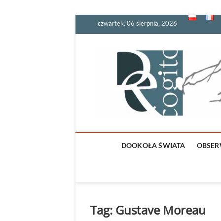
Skip
czwartek, 06 sierpnia, 2026
to
content
DOOKOŁA ŚWIATA
OBSER
Tag:
Gustave Moreau