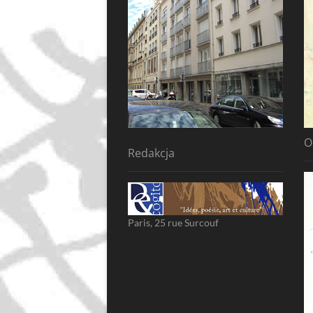
O
Redakcja
Paris, 25 rue Surcouf