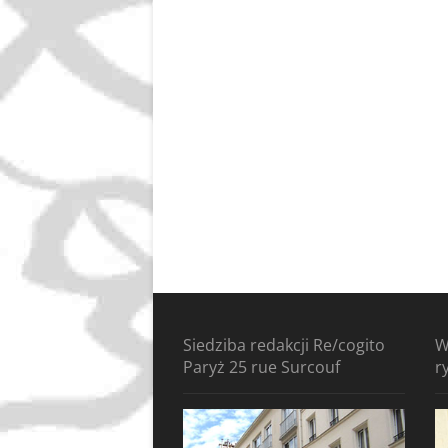
Siedziba redakcji Re/cogito
W
Paryż 25 rue Surcouf
r