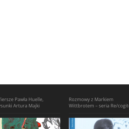
iersze Pawła Huelle,
Rozmowy z Markiem
ysunki Artura Majki
Wittbrotem – seria Re/cogi