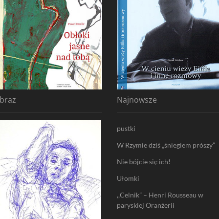
braz
Najnowsze
pustki
W Rzymie dziś „śniegiem prószy”
Nie bójcie się ich!
Ułomki
,,Celnik” – Henri Rousseau w
paryskiej Oranżerii