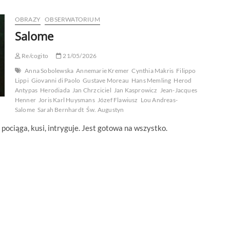
OBRAZY
OBSERWATORIUM
Salome
Re/cogito
21/05/2026
Anna Sobolewska
Annemarie Kremer
Cynthia Makris
Filippo
Lippi
Giovanni di Paolo
Gustave Moreau
Hans Memling
Herod
Antypas
Herodiada
Jan Chrzciciel
Jan Kasprowicz
Jean-Jacques
Henner
Joris Karl Huysmans
Józef Flawiusz
Lou Andreas-
Salome
Sarah Bernhardt
Św. Augustyn
 pociąga, kusi, intryguje. Jest gotowa na wszystko.