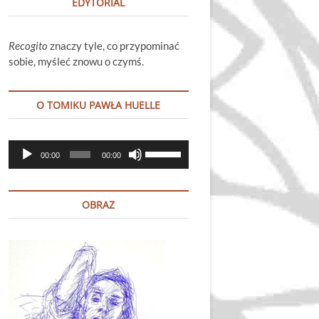
EDYTORIAL
Recogito
znaczy tyle, co przypominać
sobie, myśleć znowu o czymś.
O TOMIKU PAWŁA HUELLE
Odtwarzacz
Używaj
00:00
00:00
plików
strzałek
dźwiękowych
do
góry
OBRAZ
oraz
do
dołu
aby
zwiększyć
lub
zmniejszyć