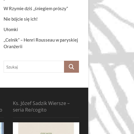
W Rzymie dziś „śniegiem prószy”
Nie bójcie się ich!
Ułomki
,,Celnik” – Henri Rousseau w paryskiej
Oranżerii
Szukaj
Ks. Józef Sadzik Wiersze –
to
seria Re/cogito