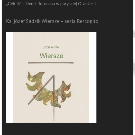
,,Celnik” – Henri Rousseau w paryskiej Oranżerii
Ks. Józef Sadzik Wiersze – seria Re/cogito