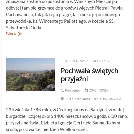
zmuszona została do pozostania w Wiecznym Mieście po
odbytej tam pielgrzymce do grobów świętych Piotra i Pawła.
Pochowano ją, tak jak tego pragnęła, u boku jej duchowego
przewodnika, ks. Wincentego Pallottiego, w kościele SS.
Salvatore in Onda.
Pallotyńskie
Więcej
świętych
obcowanie!
HISTORIA
WCZORAJ I DZIŚ
Pochwała świętych
przyjaźni
Re/cogito
23/04/2020
Elżbieta Sanna
Stanisław Stawicki
23 kwietnia 1788 roku, w Codrongianos na Sardynii, w małej
burgadzie liczącej około 1400 mieszkańców, o godz. 6.00 rano,
przyszła na świat Elżbieta Ignacja Gertruda Sanna. To była
środa, po czwartej niedzieli Wielkanocnej.