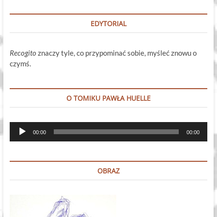
EDYTORIAL
Recogito
znaczy tyle, co przypominać sobie, myśleć znowu o
czymś.
O TOMIKU PAWŁA HUELLE
Odtwarzacz
00:00
00:00
plików
dźwiękowych
OBRAZ