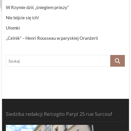
W Rzymie dziś „śniegiem prószy”
Nie bójcie się ich!
Ułomki
,,Celnik” – Henri Rousseau w paryskiej Oranżerii
Szukaj
Siedziba redakcji Re/cogito Paryż 25 rue Surcouf