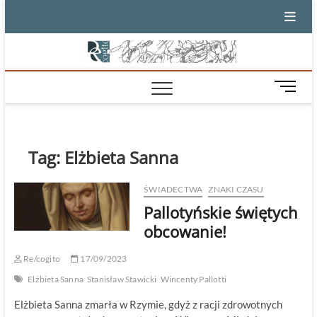
Skip
to
content
M
e
n
u
B
Tag:
Elżbieta Sanna
u
t
ŚWIADECTWA
ZNAKI CZASU
t
Pallotyńskie świętych
o
n
obcowanie!
Re/cogito
17/09/2023
Elżbieta Sanna
Stanisław Stawicki
Wincenty Pallotti
Elżbieta Sanna zmarła w Rzymie, gdyż z racji zdrowotnych