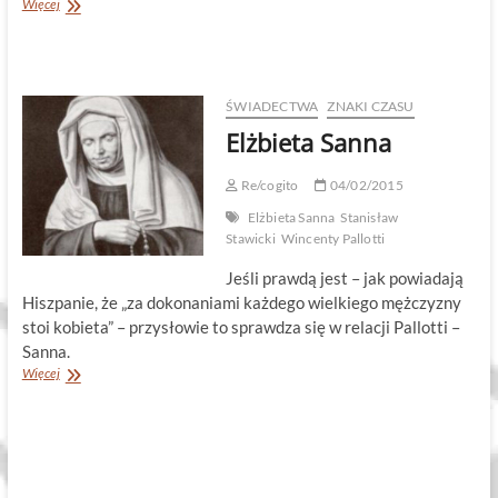
Pochwała
Więcej
świętych
przyjaźni
ŚWIADECTWA
ZNAKI CZASU
Elżbieta Sanna
Re/cogito
04/02/2015
Elżbieta Sanna
Stanisław
Stawicki
Wincenty Pallotti
Jeśli prawdą jest – jak powiadają
Hiszpanie, że „za dokonaniami każdego wielkiego mężczyzny
stoi kobieta” – przysłowie to sprawdza się w relacji Pallotti –
Sanna.
Elżbieta
Więcej
Sanna