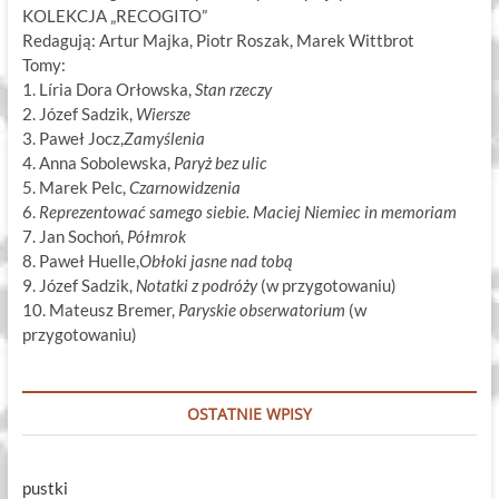
KOLEKCJA „RECOGITO”
Redagują: Artur Majka, Piotr Roszak, Marek Wittbrot
Tomy:
1. Líria Dora Orłowska,
Stan rzeczy
2. Józef Sadzik,
Wiersze
3. Paweł Jocz,
Zamyślenia
4. Anna Sobolewska,
Paryż bez ulic
5. Marek Pelc,
Czarnowidzenia
6.
Reprezentować samego siebie. Maciej Niemiec in memoriam
7. Jan Sochoń,
Półmrok
8. Paweł Huelle,
Obłoki jasne nad tobą
9. Józef Sadzik,
Notatki z podróży
(w przygotowaniu)
10. Mateusz Bremer,
Paryskie obserwatorium
(w
przygotowaniu)
OSTATNIE WPISY
pustki