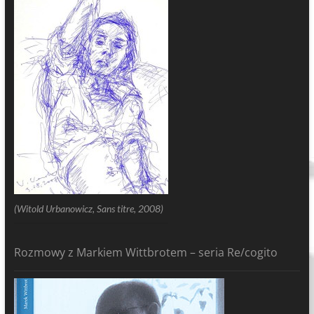
(Witold Urbanowicz, Sans titre, 2008)
Rozmowy z Markiem Wittbrotem – seria Re/cogito