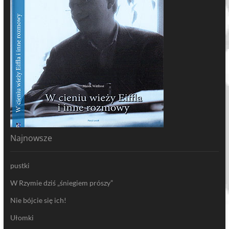
Najnowsze
pustki
W Rzymie dziś „śniegiem prószy”
Nie bójcie się ich!
Ułomki