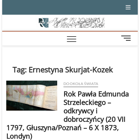
Skip
to
content
M
e
n
u
B
Tag:
Ernestyna Skurjat-Kozek
u
t
DOOKOŁA ŚWIATA
t
Rok Pawła Edmunda
o
n
Strzeleckiego –
odkrywcy i
dobroczyńcy (20 VII
1797, Głuszyna/Poznań – 6 X 1873,
Londyn)