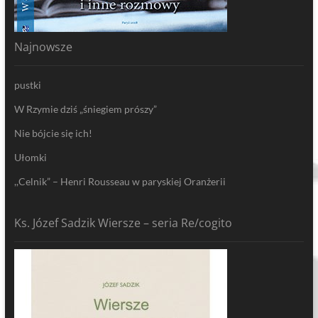
Najnowsze
pustki
W Rzymie dziś „śniegiem prószy”
Nie bójcie się ich!
Ułomki
,,Celnik” – Henri Rousseau w paryskiej Oranżerii
Ks. Józef Sadzik Wiersze – seria Re/cogito