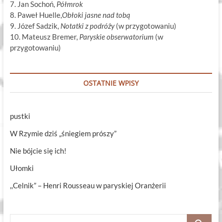
7. Jan Sochoń,
Półmrok
8. Paweł Huelle,
Obłoki jasne nad tobą
9. Józef Sadzik,
Notatki z podróży
(w przygotowaniu)
10. Mateusz Bremer,
Paryskie obserwatorium
(w
przygotowaniu)
OSTATNIE WPISY
pustki
W Rzymie dziś „śniegiem prószy”
Nie bójcie się ich!
Ułomki
,,Celnik” – Henri Rousseau w paryskiej Oranżerii
Szukaj