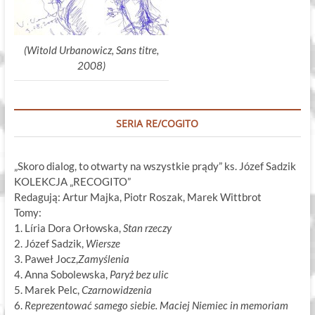
(Witold Urbanowicz, Sans titre,
2008)
SERIA RE/COGITO
„Skoro dialog, to otwarty na wszystkie prądy” ks. Józef Sadzik
KOLEKCJA „RECOGITO”
Redagują: Artur Majka, Piotr Roszak, Marek Wittbrot
Tomy:
1. Líria Dora Orłowska,
Stan rzeczy
2. Józef Sadzik,
Wiersze
3. Paweł Jocz,
Zamyślenia
4. Anna Sobolewska,
Paryż bez ulic
5. Marek Pelc,
Czarnowidzenia
6.
Reprezentować samego siebie. Maciej Niemiec in memoriam