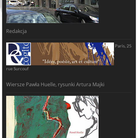
Redakcja
Paris, 25
rue Surcouf
Wiersze Pawła Huelle, rysunki Artura Majki