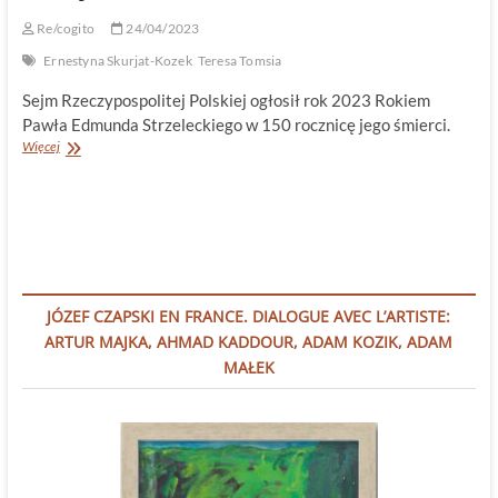
Re/cogito
24/04/2023
Ernestyna Skurjat-Kozek
Teresa Tomsia
Sejm Rzeczypospolitej Polskiej ogłosił rok 2023 Rokiem
Pawła Edmunda Strzeleckiego w 150 rocznicę jego śmierci.
Rok
Więcej
Pawła
Edmunda
Strzeleckiego
–
odkrywcy
i
dobroczyńcy
(20
JÓZEF CZAPSKI EN FRANCE. DIALOGUE AVEC L’ARTISTE:
VII
ARTUR MAJKA, AHMAD KADDOUR, ADAM KOZIK, ADAM
1797,
Głuszyna/Poznań
MAŁEK
–
6
X
1873,
Londyn)