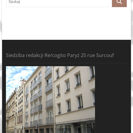
Siedziba redakcji Re/cogito Paryż 25 rue Surcouf