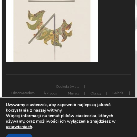
Dookoła świata
Obserwatorium
Galeria
À Propos
Miejsca
Obrazy
Wczoraj i dziś
Kultura
Cywilizacja
Historia
Używamy ciasteczek, aby zapewnić najlepszą jakość
Sacrum profanum
Teksty
Zamyślenia
korzystania z naszej witryny.
Znaki czasu
Świadectwa
Na marginesie
Rozmowy
Więcej informacji na temat plików ciasteczka, których
używamy, oraz możliwości ich wyłączenia znajdziesz w
| Designed by:
Theme Freesia
|
WordPress
| © Copyright All right reserved
ustawieniach
.