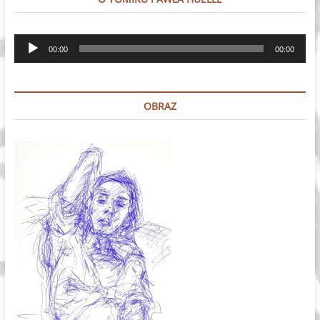
Odtwarzacz
00:00
00:00
plików
dźwiękowych
OBRAZ