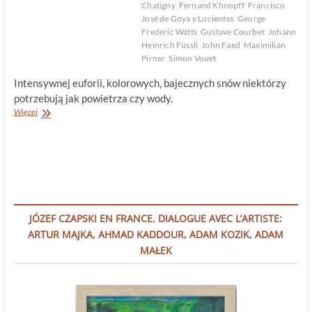
Chatigny
Fernand Khnopff
Francisco
José de Goya y Lucientes
George
Frederic Watts
Gustave Courbet
Johann
Heinrich Füssli
John Faed
Maximilián
Pirner
Simon Vouet
Intensywnej euforii, kolorowych, bajecznych snów niektórzy
potrzebują jak powietrza czy wody.
Królestwo
Więcej
Snu
JÓZEF CZAPSKI EN FRANCE. DIALOGUE AVEC L’ARTISTE:
ARTUR MAJKA, AHMAD KADDOUR, ADAM KOZIK, ADAM
MAŁEK