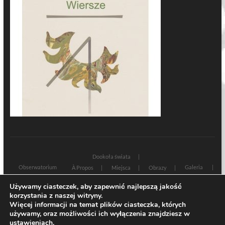
Dookoła świata
Obserwatorium
Galeria
À Propos
Miejsca
Obrazy
Wczoraj i dziś
Kultura
Cywilizacja
Historia
Używamy ciasteczek, aby zapewnić najlepszą jakość
Sacrum profanum
Teksty
Zamyślenia
korzystania z naszej witryny.
Znaki czasu
Świadectwa
Na marginesie
Rozmowy
Więcej informacji na temat plików ciasteczka, których
używamy, oraz możliwości ich wyłączenia znajdziesz w
| Designed by:
Theme Freesia
|
WordPress
| © Copyright All right reserved
ustawieniach
.