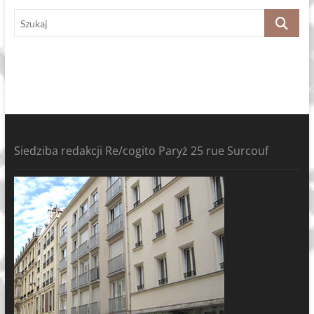
Szukaj
Siedziba redakcji Re/cogito Paryż 25 rue Surcouf