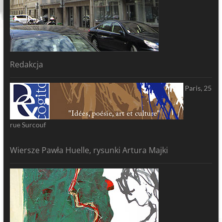
Redakcja
Paris, 25
rue Surcouf
Wiersze Pawła Huelle, rysunki Artura Majki