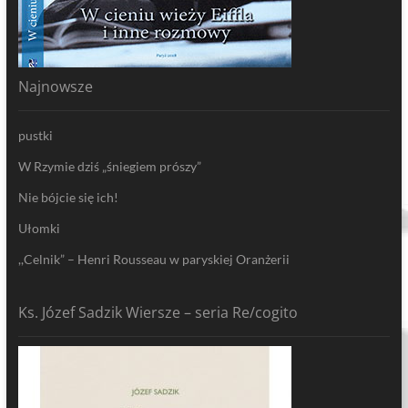
Najnowsze
pustki
W Rzymie dziś „śniegiem prószy”
Nie bójcie się ich!
Ułomki
,,Celnik” – Henri Rousseau w paryskiej Oranżerii
Ks. Józef Sadzik Wiersze – seria Re/cogito