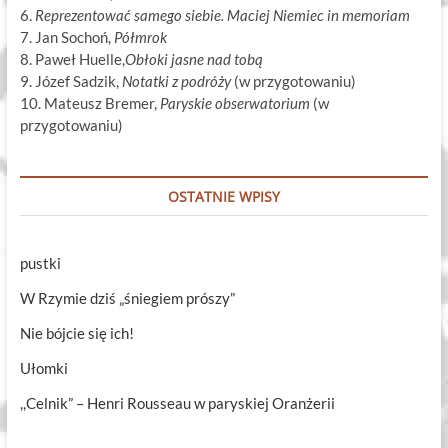
6.
Reprezentować samego siebie. Maciej Niemiec in memoriam
7. Jan Sochoń,
Półmrok
8. Paweł Huelle,
Obłoki jasne nad tobą
9. Józef Sadzik,
Notatki z podróży
(w przygotowaniu)
10. Mateusz Bremer,
Paryskie obserwatorium
(w
przygotowaniu)
OSTATNIE WPISY
pustki
W Rzymie dziś „śniegiem prószy”
Nie bójcie się ich!
Ułomki
,,Celnik” – Henri Rousseau w paryskiej Oranżerii