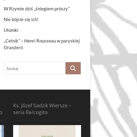
W Rzymie dziś „śniegiem prószy”
Nie bójcie się ich!
Ułomki
,,Celnik” – Henri Rousseau w paryskiej
Oranżerii
Szukaj
Ks. Józef Sadzik Wiersze –
to
seria Re/cogito