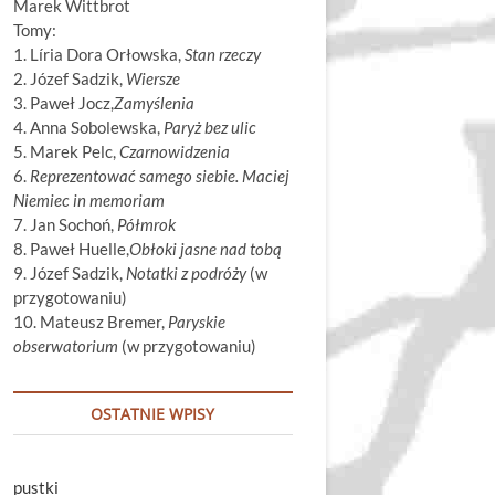
Marek Wittbrot
Tomy:
1. Líria Dora Orłowska,
Stan rzeczy
2. Józef Sadzik,
Wiersze
3. Paweł Jocz,
Zamyślenia
4. Anna Sobolewska,
Paryż bez ulic
5. Marek Pelc,
Czarnowidzenia
6.
Reprezentować samego siebie. Maciej
Niemiec in memoriam
7. Jan Sochoń,
Półmrok
8. Paweł Huelle,
Obłoki jasne nad tobą
9. Józef Sadzik,
Notatki z podróży
(w
przygotowaniu)
10. Mateusz Bremer,
Paryskie
obserwatorium
(w przygotowaniu)
OSTATNIE WPISY
pustki