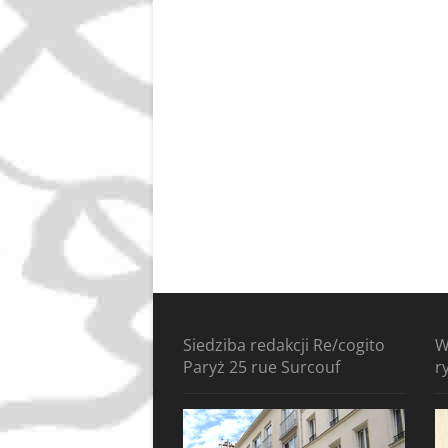
Siedziba redakcji Re/cogito
W
Paryż 25 rue Surcouf
r