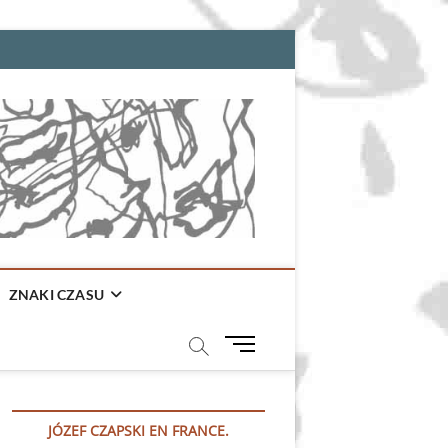
ZNAKI CZASU
M
e
n
u
JÓZEF CZAPSKI EN FRANCE.
B