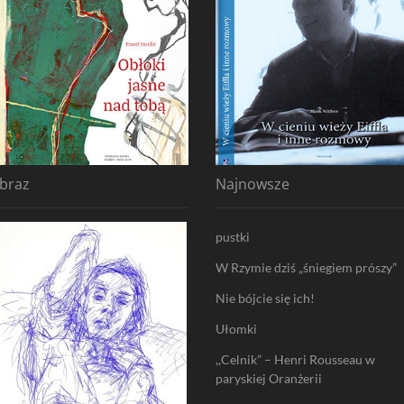
braz
Najnowsze
pustki
W Rzymie dziś „śniegiem prószy”
Nie bójcie się ich!
Ułomki
,,Celnik” – Henri Rousseau w
paryskiej Oranżerii