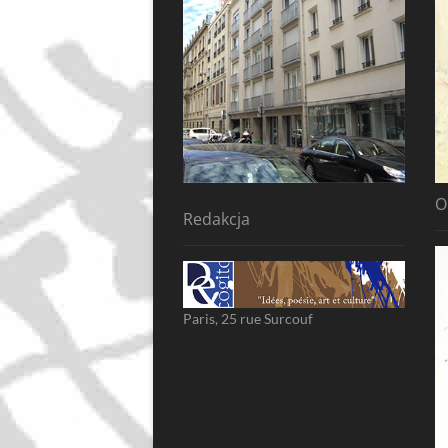
O
Redakcja
Paris, 25 rue Surcouf