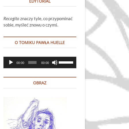
EDYTORIAL
Recogito
znaczy tyle, co przypominać
sobie, myśleć znowu o czymś.
O TOMIKU PAWŁA HUELLE
Odtwarzacz
Używaj
00:00
00:00
plików
strzałek
dźwiękowych
do
góry
OBRAZ
oraz
do
dołu
aby
zwiększyć
lub
zmniejszyć