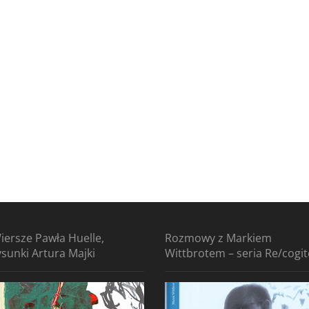
iersze Pawła Huelle,
Rozmowy z Markiem
ysunki Artura Majki
Wittbrotem – seria Re/cogi