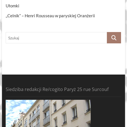
Ułomki
,,Celnik” – Henri Rousseau w paryskiej Oranżerii
Szukaj
Siedziba redakcji Re/cogito Paryż 25 rue Surcouf