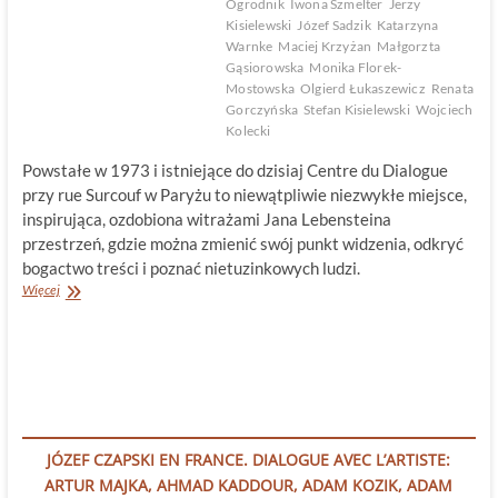
Ogrodnik
Iwona Szmelter
Jerzy
Kisielewski
Józef Sadzik
Katarzyna
Warnke
Maciej Krzyżan
Małgorzta
Gąsiorowska
Monika Florek-
Mostowska
Olgierd Łukaszewicz
Renata
Gorczyńska
Stefan Kisielewski
Wojciech
Kolecki
Powstałe w 1973 i istniejące do dzisiaj Centre du Dialogue
przy rue Surcouf w Paryżu to niewątpliwie niezwykłe miejsce,
inspirująca, ozdobiona witrażami Jana Lebensteina
przestrzeń, gdzie można zmienić swój punkt widzenia, odkryć
bogactwo treści i poznać nietuzinkowych ludzi.
Centre
Więcej
du
Dialogue.
Kolejna
odsłona
JÓZEF CZAPSKI EN FRANCE. DIALOGUE AVEC L’ARTISTE:
ARTUR MAJKA, AHMAD KADDOUR, ADAM KOZIK, ADAM