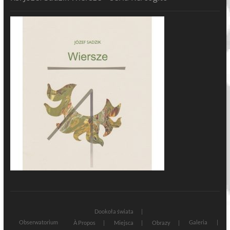
Dookoła świata
Obserwatorium
Galeria
À Propos
Miejsca
Obrazy