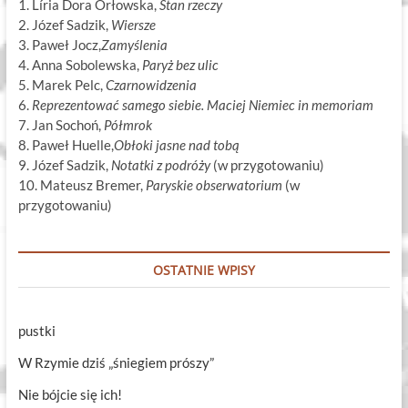
1. Líria Dora Orłowska,
Stan rzeczy
2. Józef Sadzik,
Wiersze
3. Paweł Jocz,
Zamyślenia
4. Anna Sobolewska,
Paryż bez ulic
5. Marek Pelc,
Czarnowidzenia
6.
Reprezentować samego siebie. Maciej Niemiec in memoriam
7. Jan Sochoń,
Półmrok
8. Paweł Huelle,
Obłoki jasne nad tobą
9. Józef Sadzik,
Notatki z podróży
(w przygotowaniu)
10. Mateusz Bremer,
Paryskie obserwatorium
(w
przygotowaniu)
OSTATNIE WPISY
pustki
W Rzymie dziś „śniegiem prószy”
Nie bójcie się ich!