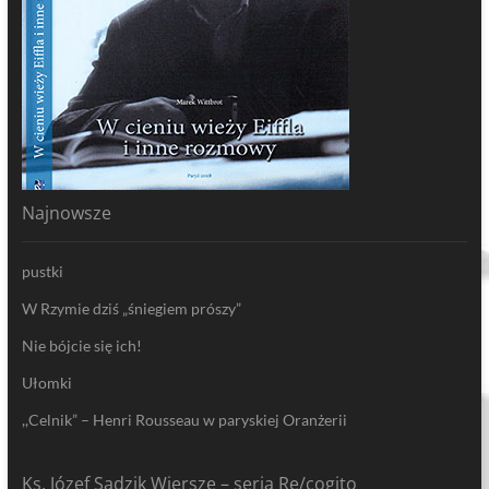
Najnowsze
pustki
W Rzymie dziś „śniegiem prószy”
Nie bójcie się ich!
Ułomki
,,Celnik” – Henri Rousseau w paryskiej Oranżerii
Ks. Józef Sadzik Wiersze – seria Re/cogito