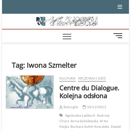
Skip
to
content
M
e
n
u
B
Tag:
Iwona Szmelter
u
t
KULTURA
WCZORAJ I DZIŚ
t
Centre du Dialogue.
o
n
Kolejna odsłona
Re/cogito
10/12/2023
Agnieszka Laddach
Andrzej
Chyra
Anna Sobolewska
Artur
Majka
Barbara Sułek-Kowalska
Dawid