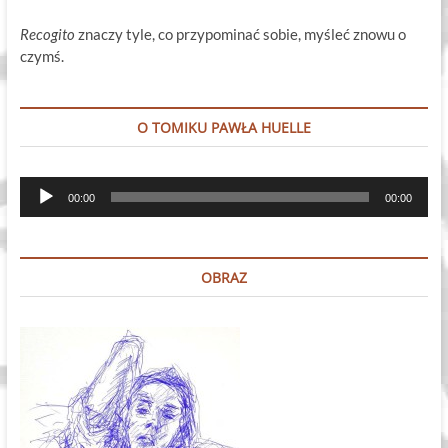
Recogito
znaczy tyle, co przypominać sobie, myśleć znowu o
czymś.
O TOMIKU PAWŁA HUELLE
Odtwarzacz
00:00
00:00
plików
dźwiękowych
OBRAZ