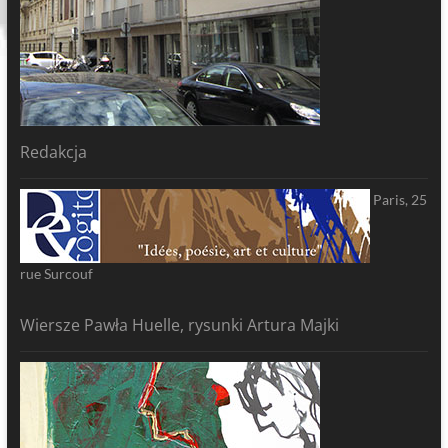
Redakcja
Paris, 25
rue Surcouf
Wiersze Pawła Huelle, rysunki Artura Majki