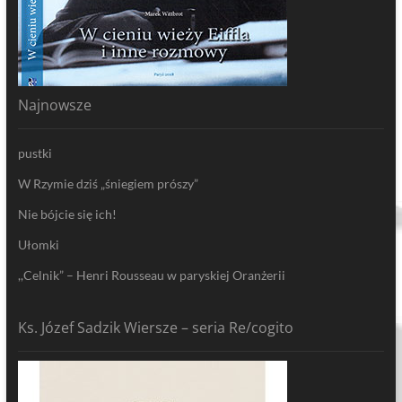
Najnowsze
pustki
W Rzymie dziś „śniegiem prószy”
Nie bójcie się ich!
Ułomki
,,Celnik” – Henri Rousseau w paryskiej Oranżerii
Ks. Józef Sadzik Wiersze – seria Re/cogito