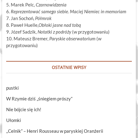
5. Marek Pelc,
Czarnowidzenia
6.
Reprezentować samego siebie. Maciej Niemiec in memoriam
7. Jan Sochoń,
Półmrok
8. Paweł Huelle,
Obłoki jasne nad tobą
9. Józef Sadzik,
Notatki z podróży
(w przygotowaniu)
10. Mateusz Bremer,
Paryskie obserwatorium
(w
przygotowaniu)
OSTATNIE WPISY
pustki
W Rzymie dziś „śniegiem prószy”
Nie bójcie się ich!
Ułomki
,,Celnik” – Henri Rousseau w paryskiej Oranżerii