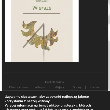
Dookoła świata
Obserwatorium
Galeria
À Propos
Miejsca
Obrazy
Wczoraj i dziś
Kultura
Cywilizacja
Historia
Używamy ciasteczek, aby zapewnić najlepszą jakość
Sacrum profanum
Teksty
Zamyślenia
korzystania z naszej witryny.
Znaki czasu
Świadectwa
Na marginesie
Rozmowy
Więcej informacji na temat plików ciasteczka, których
używamy, oraz możliwości ich wyłączenia znajdziesz w