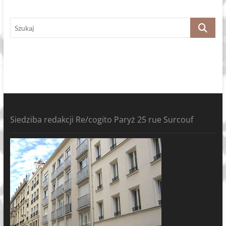
Szukaj
Siedziba redakcji Re/cogito Paryż 25 rue Surcouf