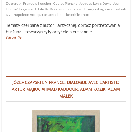
Delacroix
François Boucher
Gustav Planche
Jacques-Louis David
Jean-
Honoré Fragonard
Juliette Récamier
Louis Jean François Lagrenée
Ludwik
XVI
Napoleon Bonaparte
Stendhal
Théophile Thoré
Tematy czerpane z historii antycznej, oprócz portretowania
burżuazji, towarzyszyły artyście nieustannie.
Jacques-
Więcej
Louis
David.
Piewca
Rewolucji
czy
zwolennik
Imperium?
JÓZEF CZAPSKI EN FRANCE. DIALOGUE AVEC L’ARTISTE:
ARTUR MAJKA, AHMAD KADDOUR, ADAM KOZIK, ADAM
MAŁEK