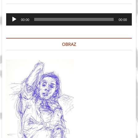
Odtwarzacz
00:00
00:00
plików
dźwiękowych
OBRAZ