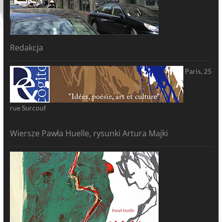
Redakcja
Paris, 25
rue Surcouf
Wiersze Pawła Huelle, rysunki Artura Majki