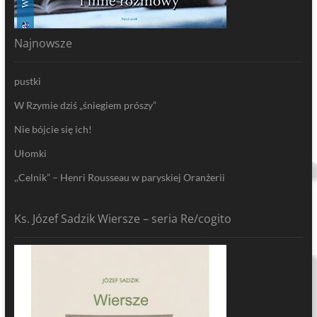
Najnowsze
pustki
W Rzymie dziś „śniegiem prószy”
Nie bójcie się ich!
Ułomki
,,Celnik” – Henri Rousseau w paryskiej Oranżerii
Ks. Józef Sadzik Wiersze – seria Re/cogito