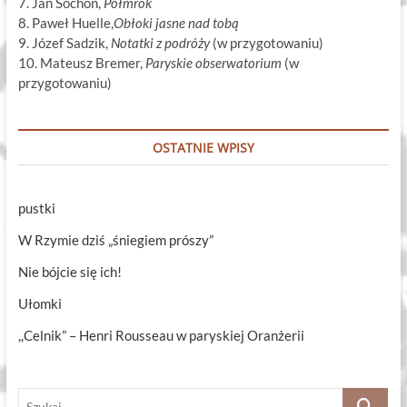
7. Jan Sochoń,
Półmrok
8. Paweł Huelle,
Obłoki jasne nad tobą
9. Józef Sadzik,
Notatki z podróży
(w przygotowaniu)
10. Mateusz Bremer,
Paryskie obserwatorium
(w
przygotowaniu)
OSTATNIE WPISY
pustki
W Rzymie dziś „śniegiem prószy”
Nie bójcie się ich!
Ułomki
,,Celnik” – Henri Rousseau w paryskiej Oranżerii
Szukaj