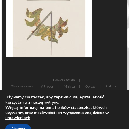
Dookoła świata
Obserwatorium
Galeria
À Propos
Miejsca
Obrazy
Wczoraj i dziś
Kultura
Cywilizacja
Historia
Używamy ciasteczek, aby zapewnić najlepszą jakość
Sacrum profanum
Teksty
Zamyślenia
korzystania z naszej witryny.
Znaki czasu
Świadectwa
Na marginesie
Rozmowy
Więcej informacji na temat plików ciasteczka, których
używamy, oraz możliwości ich wyłączenia znajdziesz w
| Designed by:
Theme Freesia
|
WordPress
| © Copyright All right reserved
ustawieniach
.
Akceptuj