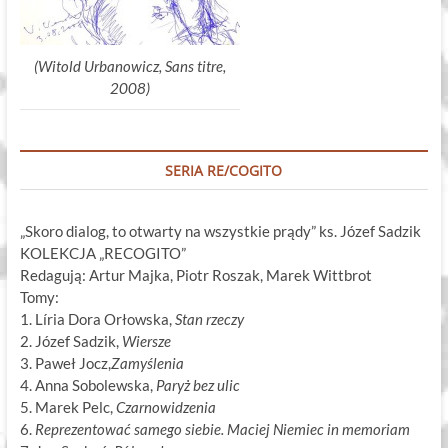
(Witold Urbanowicz, Sans titre,
2008)
SERIA RE/COGITO
„Skoro dialog, to otwarty na wszystkie prądy” ks. Józef Sadzik
KOLEKCJA „RECOGITO”
Redagują: Artur Majka, Piotr Roszak, Marek Wittbrot
Tomy:
1. Líria Dora Orłowska,
Stan rzeczy
2. Józef Sadzik,
Wiersze
3. Paweł Jocz,
Zamyślenia
4. Anna Sobolewska,
Paryż bez ulic
5. Marek Pelc,
Czarnowidzenia
6.
Reprezentować samego siebie. Maciej Niemiec in memoriam