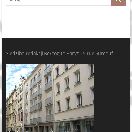
Siedziba redakcji Re/cogito Paryż 25 rue Surcouf