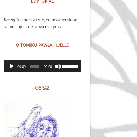
EDYTORIAL
Recogito
znaczy tyle, co przypominać
sobie, myśleć znowu o czymś.
O TOMIKU PAWŁA HUELLE
Odtwarzacz
Używaj
00:00
00:00
plików
strzałek
dźwiękowych
do
góry
OBRAZ
oraz
do
dołu
aby
zwiększyć
lub
zmniejszyć