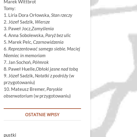
Marek Wittbrot
Tomy:
1. Líria Dora Orłowska,
Stan rzeczy
2. Józef Sadzik,
Wiersze
3. Paweł Jocz,
Zamyślenia
4. Anna Sobolewska,
Paryż bez ulic
5. Marek Pelc,
Czarnowidzenia
6.
Reprezentować samego siebie. Maciej
Niemiec in memoriam
7. Jan Sochoń,
Półmrok
8. Paweł Huelle,
Obłoki jasne nad tobą
9. Józef Sadzik,
Notatki z podróży
(w
przygotowaniu)
10. Mateusz Bremer,
Paryskie
obserwatorium
(w przygotowaniu)
OSTATNIE WPISY
pustki