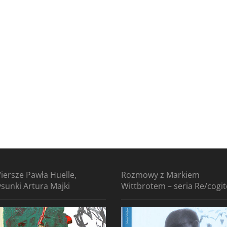
iersze Pawła Huelle,
Rozmowy z Markiem
ysunki Artura Majki
Wittbrotem – seria Re/cogi