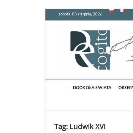
Skip
sobota, 08 sierpnia, 2026
to
content
DOOKOŁA ŚWIATA
OBSER
Tag:
Ludwik XVI