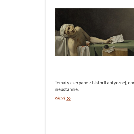
Tematy czerpane z historii antycznej, op
nieustannie.
Jacques-
Więcej
Louis
David.
Piewca
Rewolucji
czy
zwolennik