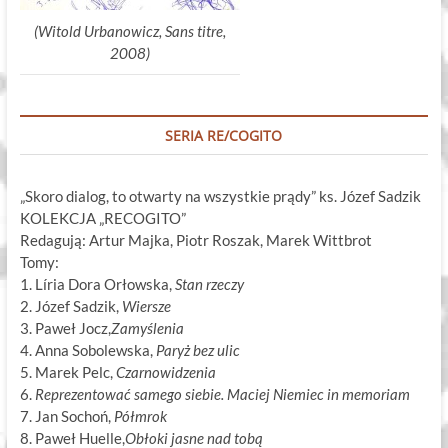
(Witold Urbanowicz, Sans titre,
2008)
SERIA RE/COGITO
„Skoro dialog, to otwarty na wszystkie prądy” ks. Józef Sadzik
KOLEKCJA „RECOGITO”
Redagują: Artur Majka, Piotr Roszak, Marek Wittbrot
Tomy:
1. Líria Dora Orłowska,
Stan rzeczy
2. Józef Sadzik,
Wiersze
3. Paweł Jocz,
Zamyślenia
4. Anna Sobolewska,
Paryż bez ulic
5. Marek Pelc,
Czarnowidzenia
6.
Reprezentować samego siebie. Maciej Niemiec in memoriam
7. Jan Sochoń,
Półmrok
8. Paweł Huelle,
Obłoki jasne nad tobą