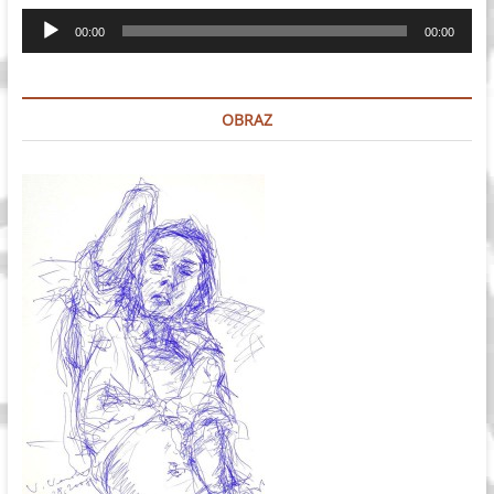
Odtwarzacz
00:00
00:00
plików
dźwiękowych
OBRAZ