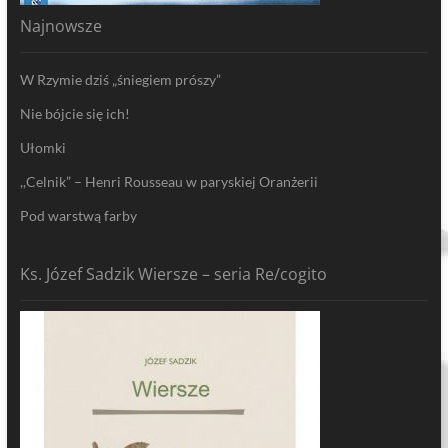
Najnowsze
W Rzymie dziś „śniegiem prószy”
Nie bójcie się ich!
Ułomki
,,Celnik” – Henri Rousseau w paryskiej Oranżerii
Pod warstwą farby
Ks. Józef Sadzik Wiersze – seria Re/cogito