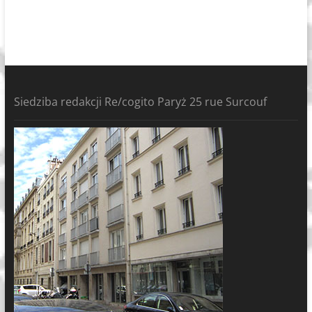
Siedziba redakcji Re/cogito Paryż 25 rue Surcouf