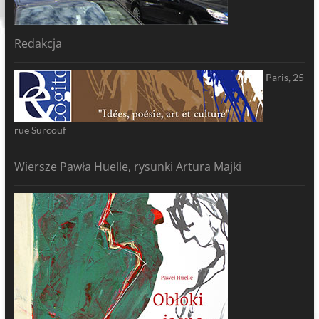
Redakcja
Paris, 25
rue Surcouf
Wiersze Pawła Huelle, rysunki Artura Majki