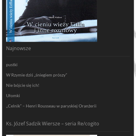
Najnowsze
pustki
W Rzymie dziś „śniegiem prószy”
Nie bójcie się ich!
Ułomki
,,Celnik” – Henri Rousseau w paryskiej Oranżerii
Ks. Józef Sadzik Wiersze – seria Re/cogito