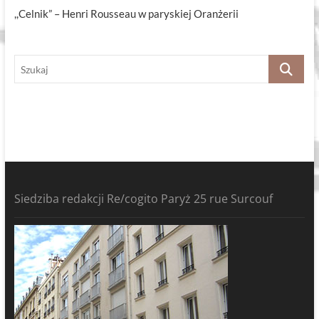
,,Celnik” – Henri Rousseau w paryskiej Oranżerii
Szukaj
Siedziba redakcji Re/cogito Paryż 25 rue Surcouf