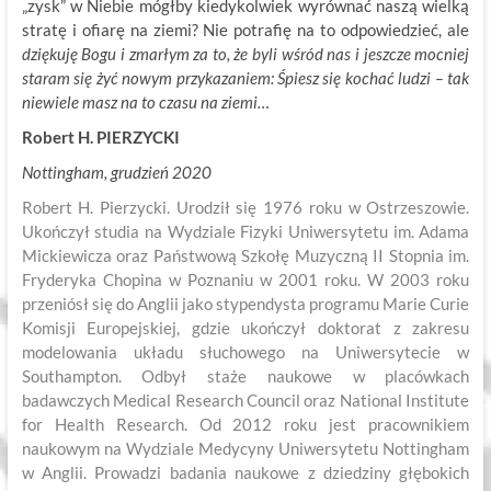
„zysk” w Niebie mógłby kiedykolwiek wyrównać naszą wielką
stratę i ofiarę na ziemi? Nie potrafię na to odpowiedzieć, ale
dziękuję Bogu i zmarłym za to, że byli wśród nas i jeszcze mocniej
staram się żyć nowym przykazaniem: Śpiesz się kochać ludzi – tak
niewiele masz na to czasu na ziemi…
Robert H. PIERZYCKI
Nottingham, grudzień 2020
Robert H. Pierzycki. Urodził się 1976 roku w Ostrzeszowie.
Ukończył studia na Wydziale Fizyki Uniwersytetu im. Adama
Mickiewicza oraz Państwową Szkołę Muzyczną II Stopnia im.
Fryderyka Chopina w Poznaniu w 2001 roku. W 2003 roku
przeniósł się do Anglii jako stypendysta programu Marie Curie
Komisji Europejskiej, gdzie ukończył doktorat z zakresu
modelowania układu słuchowego na Uniwersytecie w
Southampton. Odbył staże naukowe w placówkach
badawczych Medical Research Council oraz National Institute
for Health Research. Od 2012 roku jest pracownikiem
naukowym na Wydziale Medycyny Uniwersytetu Nottingham
w Anglii. Prowadzi badania naukowe z dziedziny głębokich