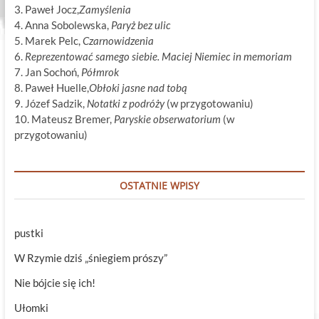
3. Paweł Jocz,
Zamyślenia
4. Anna Sobolewska,
Paryż bez ulic
5. Marek Pelc,
Czarnowidzenia
6.
Reprezentować samego siebie. Maciej Niemiec in memoriam
7. Jan Sochoń,
Półmrok
8. Paweł Huelle,
Obłoki jasne nad tobą
9. Józef Sadzik,
Notatki z podróży
(w przygotowaniu)
10. Mateusz Bremer,
Paryskie obserwatorium
(w
przygotowaniu)
OSTATNIE WPISY
pustki
W Rzymie dziś „śniegiem prószy”
Nie bójcie się ich!
Ułomki