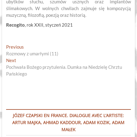
ubytków słuchu, szumów usznych oraz implantów
ślimakowych. W wolnych chwilach zajmuje się kompozycją
muzyczną, filozofią, poezją oraz historią.
Recogito
, rok XXII, styczeń 2021
Nawigacja
Previous
Previous
post:
Rozmowy z umarłymi (11)
wpisu
Next
Next
post:
Pochwała Bożego przytulenia. Dumka na Niedzielę Chrztu
Pańskiego
JÓZEF CZAPSKI EN FRANCE. DIALOGUE AVEC L’ARTISTE:
ARTUR MAJKA, AHMAD KADDOUR, ADAM KOZIK, ADAM
MAŁEK