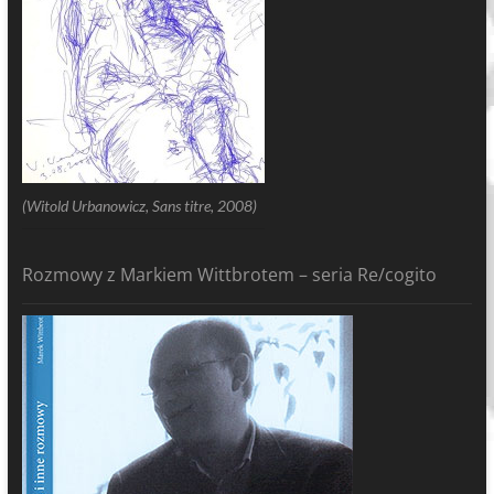
(Witold Urbanowicz, Sans titre, 2008)
Rozmowy z Markiem Wittbrotem – seria Re/cogito