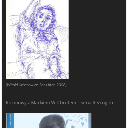
(Witold Urbanowicz, Sans titre, 2008)
Rozmowy z Markiem Wittbrotem – seria Re/cogito