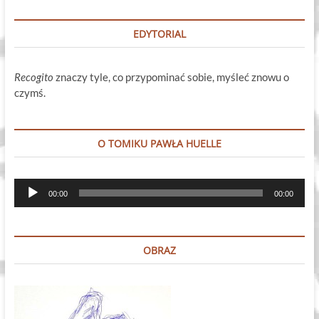
EDYTORIAL
Recogito
znaczy tyle, co przypominać sobie, myśleć znowu o
czymś.
O TOMIKU PAWŁA HUELLE
Odtwarzacz
00:00
00:00
plików
dźwiękowych
OBRAZ