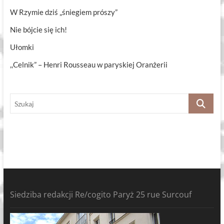
W Rzymie dziś „śniegiem prószy”
Nie bójcie się ich!
Ułomki
,,Celnik” – Henri Rousseau w paryskiej Oranżerii
Szukaj
Siedziba redakcji Re/cogito Paryż 25 rue Surcouf