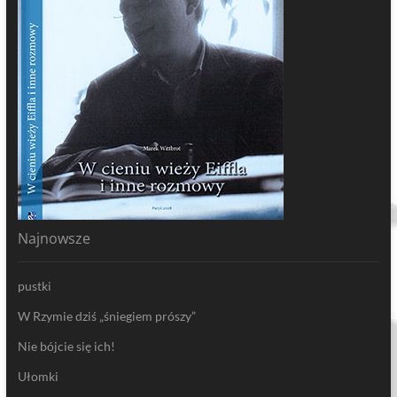
Najnowsze
pustki
W Rzymie dziś „śniegiem prószy”
Nie bójcie się ich!
Ułomki