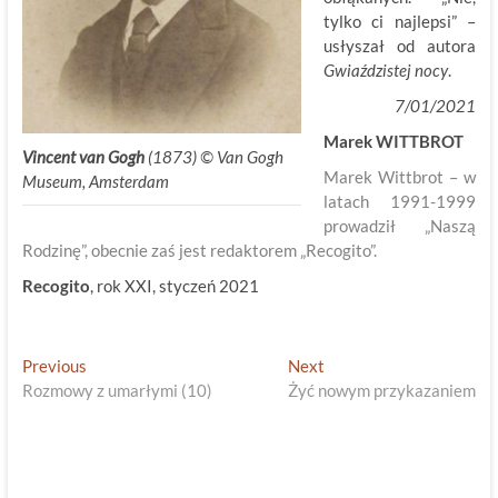
tylko ci najlepsi” –
usłyszał od autora
Gwiaździstej nocy
.
7/01/2021
Marek WITTBROT
Vincent van Gogh
(1873) © Van Gogh
Marek Wittbrot – w
Museum, Amsterdam
latach 1991-1999
prowadził „Naszą
Rodzinę”, obecnie zaś jest redaktorem „Recogito”.
Recogito
, rok XXI, styczeń 2021
Nawigacja
Previous
Next
Previous
Next
post:
post:
Rozmowy z umarłymi (10)
Żyć nowym przykazaniem
wpisu