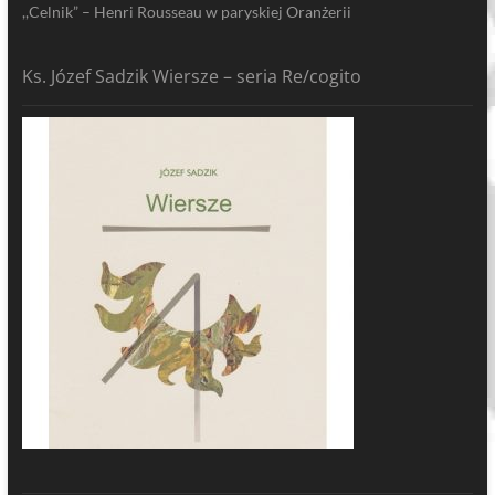
,,Celnik” – Henri Rousseau w paryskiej Oranżerii
Ks. Józef Sadzik Wiersze – seria Re/cogito