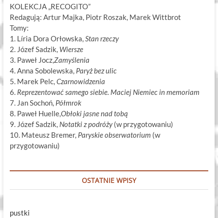
KOLEKCJA „RECOGITO”
Redagują: Artur Majka, Piotr Roszak, Marek Wittbrot
Tomy:
1. Líria Dora Orłowska,
Stan rzeczy
2. Józef Sadzik,
Wiersze
3. Paweł Jocz,
Zamyślenia
4. Anna Sobolewska,
Paryż bez ulic
5. Marek Pelc,
Czarnowidzenia
6.
Reprezentować samego siebie. Maciej Niemiec in memoriam
7. Jan Sochoń,
Półmrok
8. Paweł Huelle,
Obłoki jasne nad tobą
9. Józef Sadzik,
Notatki z podróży
(w przygotowaniu)
10. Mateusz Bremer,
Paryskie obserwatorium
(w
przygotowaniu)
OSTATNIE WPISY
pustki