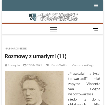
Skip
to
content
M
e
n
u
NA MARGINESIE
B
u
Rozmowy z umarłymi (11)
t
t
Re/cogito
07/01/2021
Marek Wittbrot
Vincent van Gogh
o
„Prawdziwi artyści
n
to wariaci?” – miał
zapytać Vincenta
van Gogha
współtowarzysz
niedoli z domu
obłąkanych. „Nie,