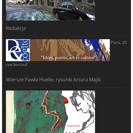
Redakcja
Paris, 25
rue Surcouf
Wiersze Pawła Huelle, rysunki Artura Majki