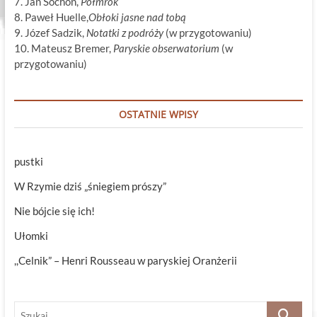
7. Jan Sochoń,
Półmrok
8. Paweł Huelle,
Obłoki jasne nad tobą
9. Józef Sadzik,
Notatki z podróży
(w przygotowaniu)
10. Mateusz Bremer,
Paryskie obserwatorium
(w
przygotowaniu)
OSTATNIE WPISY
pustki
W Rzymie dziś „śniegiem prószy”
Nie bójcie się ich!
Ułomki
,,Celnik” – Henri Rousseau w paryskiej Oranżerii
Szukaj