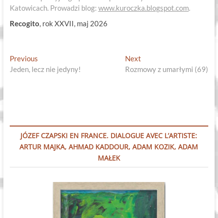
Katowicach. Prowadzi blog:
www.kuroczka.blogspot.com
.
Recogito
, rok XXVII, maj 2026
Nawigacja
Previous
Next
Previous
Next
post:
post:
Jeden, lecz nie jedyny!
Rozmowy z umarłymi (69)
wpisu
JÓZEF CZAPSKI EN FRANCE. DIALOGUE AVEC L’ARTISTE:
ARTUR MAJKA, AHMAD KADDOUR, ADAM KOZIK, ADAM
MAŁEK