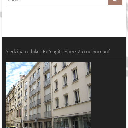
Siedziba redakcji Re/cogito Paryż 25 rue Surcouf