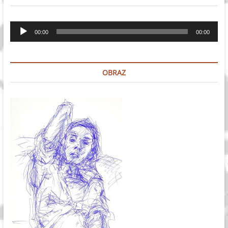
Odtwarzacz
00:00
00:00
plików
dźwiękowych
OBRAZ