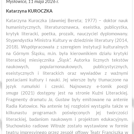
Mysłowice, 11 maja 2026 r.
Katarzyna KUROCZKA
Katarzyna Kuroczka (dawniej Bereta; 1977) − doktor nauk
humanistycznych, literaturoznawca, eseistka, publicystka,
krytyk literacki, poetka, prozaik, nauczyciel dyplomowany.
Stypendystka Ministra Kultury w dziedzinie literatury (2014,
2018). Współpracowała z szeregiem instytucji kulturalnych
na Górnym Śląsku, m.in. była kierownikiem działu krytyki
literackiej miesięcznika „Śląsk”. Autorka licznych tekstów
naukowych, popularnonaukowych, publicystycznych,
eseistycznych i literackich oraz wywiadów z ważnymi
postaciami kultury i nauki. Jej wiersze były tłumaczone na
język rumuński i czeski. Najnowszy e-tomik
poezji
smuga
(2021) dostępny jest na stronie Kuźni Literackiej.
Fragmenty dramatu
Ja, Gustaw
były emitowane na antenie
Radia Katowice. Na antenie tej rozgłośni wystąpiła także w
kilkunastu programach poświęconych jej twórczości
literackiej, badaniom naukowym i projektom edukacyjnym.
Słuchowisko radiowe
Witraże
zostało wystawione w formie
teatru impresyjnego przez zespół offowy Teatr Franciszka w