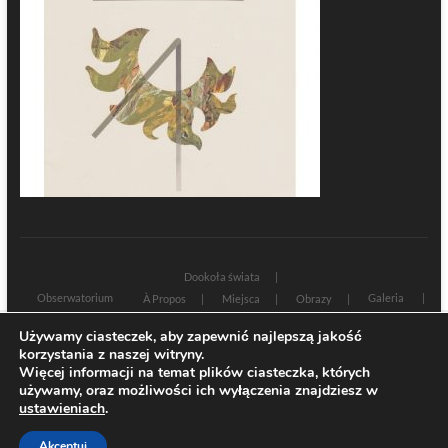
Dookoła świata
Obserwatorium
Galeria
À Propos
Miejsca
Obrazy
Wczoraj i dziś
Kultura
Cywilizacja
Historia
Używamy ciasteczek, aby zapewnić najlepszą jakość
Sacrum profanum
Teksty
Zamyślenia
korzystania z naszej witryny.
Znaki czasu
Świadectwa
Na marginesie
Rozmowy
Więcej informacji na temat plików ciasteczka, których
używamy, oraz możliwości ich wyłączenia znajdziesz w
| Designed by:
Theme Freesia
|
WordPress
| © Copyright All right reserved
ustawieniach
.
Akceptuj