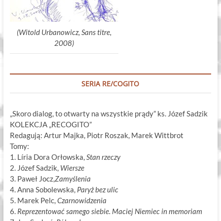
(Witold Urbanowicz, Sans titre,
2008)
SERIA RE/COGITO
„Skoro dialog, to otwarty na wszystkie prądy” ks. Józef Sadzik
KOLEKCJA „RECOGITO”
Redagują: Artur Majka, Piotr Roszak, Marek Wittbrot
Tomy:
1. Líria Dora Orłowska,
Stan rzeczy
2. Józef Sadzik,
Wiersze
3. Paweł Jocz,
Zamyślenia
4. Anna Sobolewska,
Paryż bez ulic
5. Marek Pelc,
Czarnowidzenia
6.
Reprezentować samego siebie. Maciej Niemiec in memoriam