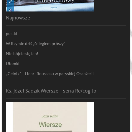
Najnowsze
pustki
W Rzymie dziś „śniegiem prószy”
Nie bójcie się ich!
Ułomki
,,Celnik” – Henri Rousseau w paryskiej Oranżerii
Ks. Józef Sadzik Wiersze – seria Re/cogito