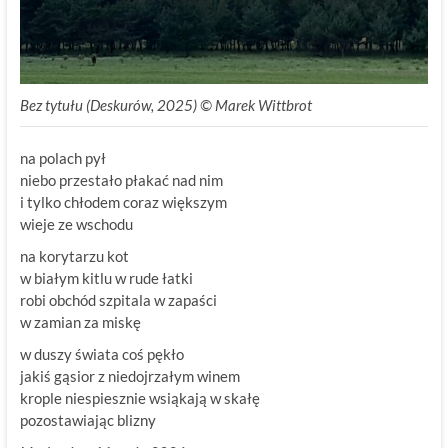
Bez tytułu (Deskurów, 2025) © Marek Wittbrot
na polach pył
niebo przestało płakać nad nim
i tylko chłodem coraz większym
wieje ze wschodu
na korytarzu kot
w białym kitlu w rude łatki
robi obchód szpitala w zapaści
w zamian za miskę
w duszy świata coś pękło
jakiś gąsior z niedojrzałym winem
krople niespiesznie wsiąkają w skałę
pozostawiając blizny