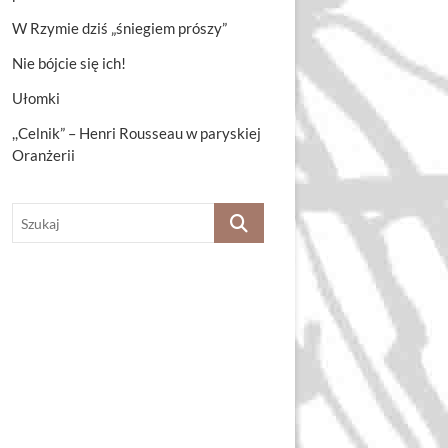
W Rzymie dziś „śniegiem prószy”
Nie bójcie się ich!
Ułomki
,,Celnik” – Henri Rousseau w paryskiej
Oranżerii
Szukaj