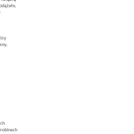
odążało,
e
licy
kny,
ach
drobinach