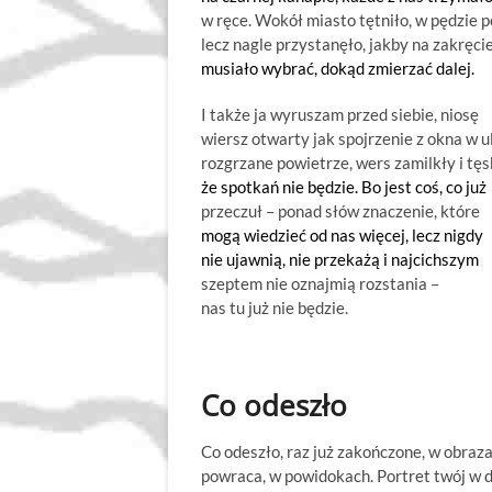
w ręce. Wokół miasto tętniło, w pędzie p
lecz nagle przystanęło, jakby na zakręci
musiało wybrać, dokąd zmierzać dalej.
I także ja wyruszam przed siebie, niosę
wiersz otwarty jak spojrzenie z okna w u
rozgrzane powietrze, wers zamilkły i tęs
że spotkań nie będzie. Bo jest coś, co już
przeczuł – ponad słów znaczenie, które
mogą wiedzieć od nas więcej, lecz nigdy
nie ujawnią, nie przekażą i najcichszym
szeptem nie oznajmią rozstania –
nas tu już nie będzie.
Co odeszło
Co odeszło, raz już zakończone, w obraz
powraca, w powidokach. Portret twój w 