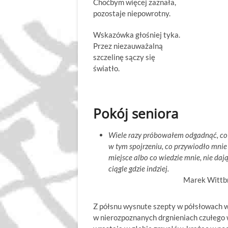
Choćbym więcej zaznała,
pozostaje niepowrotny.
Wskazówka głośniej tyka.
Przez niezauważalną
szczelinę sączy się
światło.
Pokój seniora
Wiele razy próbowałem odgadnąć, co s
w tym spojrzeniu, co przywiodło mni
miejsce albo co wiedzie mnie, nie daj
ciągle gdzie indziej.
Marek Wittbro
Z półsnu wysnute szepty w półsłowach w
w nierozpoznanych drgnieniach czułego