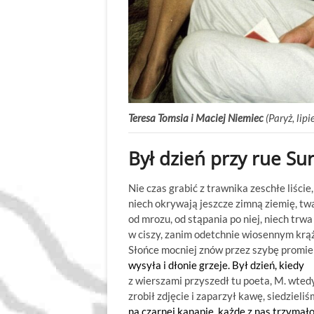
Teresa Tomsia i Maciej Niemiec
(Paryż, lip
Był dzień przy rue Su
Nie czas grabić z trawnika zeschłe liście,
niech okrywają jeszcze zimną ziemię, tw
od mrozu, od stąpania po niej, niech trwa
w ciszy, zanim odetchnie wiosennym krą
Słońce mocniej znów przez szybę promie
wysyła i dłonie grzeje. Był dzień, kiedy
z wierszami przyszedł tu poeta, M. wted
zrobił zdjęcie i zaparzył kawę, siedzieli
na czarnej kanapie, każde z nas trzymał