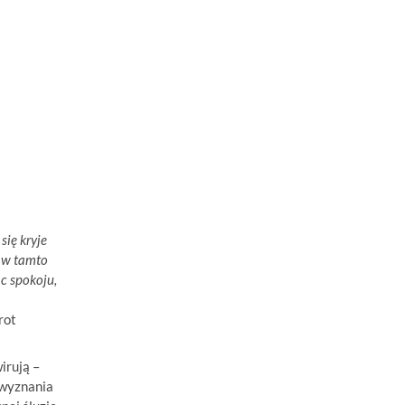
ię kryje
e w tamto
ąc spokoju,
t
irują –
 wyznania