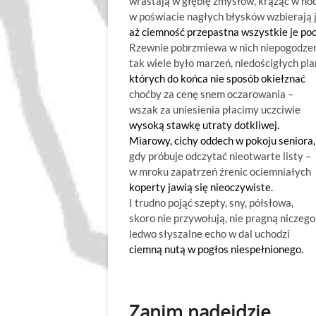
wrastają w głębię zmysłów, krążąc w nocn
w poświacie nagłych błysków wzbierają 
aż ciemność przepastna wszystkie je poc
Rzewnie pobrzmiewa w nich niepogodzen
tak wiele było marzeń, niedościgłych pl
których do końca nie sposób okiełznać
choćby za cenę snem oczarowania –
wszak za uniesienia płacimy uczciwie
wysoką stawkę utraty dotkliwej.
Miarowy, cichy oddech w pokoju seniora,
gdy próbuje odczytać nieotwarte listy –
w mroku zapatrzeń źrenic ociemniałych
koperty jawią się nieoczywiste.
I trudno pojąć szepty, sny, półsłowa,
skoro nie przywołują, nie pragną niczego
ledwo słyszalne echo w dal uchodzi
ciemną nutą w pogłos niespełnionego.
Zanim nadejdzie