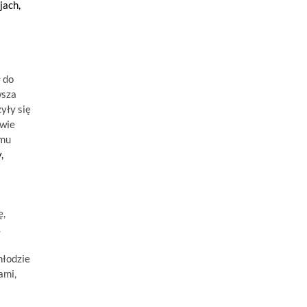
jach,
 do
wsza
yły się
awie
omu
,
ę,
.
hłodzie
ami,