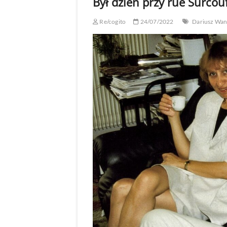
Był dzień przy rue Surcouf
Re/cogito
24/07/2022
Dariusz Wa