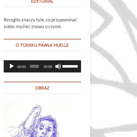
EDYTORIAL
Recogito
znaczy tyle, co przypominać
sobie, myśleć znowu o czymś.
O TOMIKU PAWŁA HUELLE
Odtwarzacz
Używaj
00:00
00:00
plików
strzałek
dźwiękowych
do
góry
OBRAZ
oraz
do
dołu
aby
zwiększyć
lub
zmniejszyć