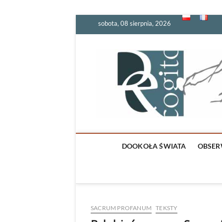
Skip
sobota, 08 sierpnia, 2026
to
content
DOOKOŁA ŚWIATA
OBSER
SACRUM PROFANUM
TEKSTY