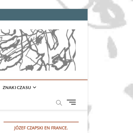
ZNAKI CZASU
M
e
n
u
JÓZEF CZAPSKI EN FRANCE.
B