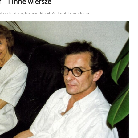
 – i inne wiersze
ndzioch
Maciej Niemiec
Marek Wittbrot
Teresa Tomsia