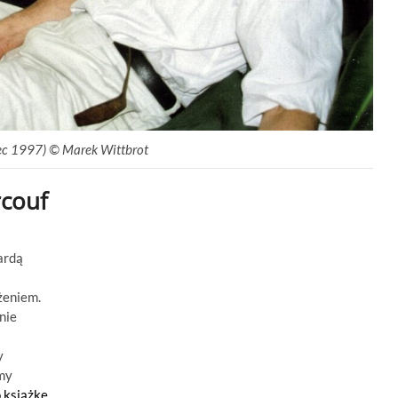
iec 1997) © Marek Wittbrot
rcouf
ardą
żeniem.
nie
y
śmy
o książkę