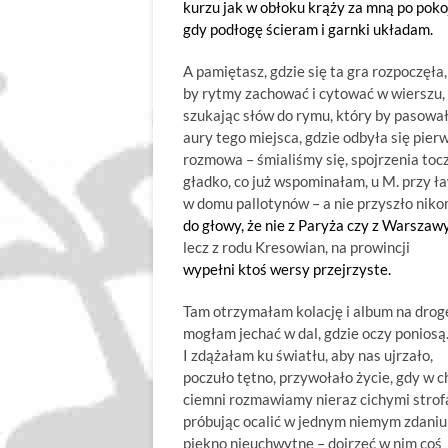
kurzu jak w obłoku krąży za mną po poko
gdy podłogę ścieram i garnki układam.
A pamiętasz, gdzie się ta gra rozpoczęła,
by rytmy zachować i cytować w wierszu,
szukając słów do rymu, który by pasował
aury tego miejsca, gdzie odbyła się pier
rozmowa – śmialiśmy się, spojrzenia tocz
gładko, co już wspominałam, u M. przy ł
w domu pallotynów – a nie przyszło nik
do głowy, że nie z Paryża czy z Warszawy
lecz z rodu Kresowian, na prowincji
wypełni ktoś wersy przejrzyste.
Tam otrzymałam kolację i album na drog
mogłam jechać w dal, gdzie oczy poniosą
I zdążałam ku światłu, aby nas ujrzało,
poczuło tętno, przywołało życie, gdy w c
ciemni rozmawiamy nieraz cichymi strof
próbując ocalić w jednym niemym zdaniu
piękno nieuchwytne – dojrzeć w nim coś