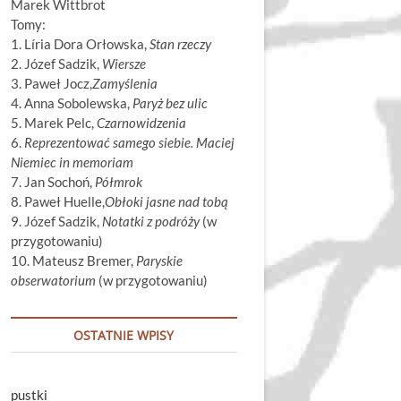
Marek Wittbrot
Tomy:
1. Líria Dora Orłowska,
Stan rzeczy
2. Józef Sadzik,
Wiersze
3. Paweł Jocz,
Zamyślenia
4. Anna Sobolewska,
Paryż bez ulic
5. Marek Pelc,
Czarnowidzenia
6.
Reprezentować samego siebie. Maciej
Niemiec in memoriam
7. Jan Sochoń,
Półmrok
8. Paweł Huelle,
Obłoki jasne nad tobą
9. Józef Sadzik,
Notatki z podróży
(w
przygotowaniu)
10. Mateusz Bremer,
Paryskie
obserwatorium
(w przygotowaniu)
OSTATNIE WPISY
pustki