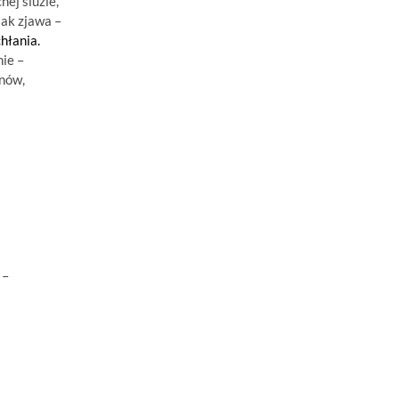
ej śluzie,
jak zjawa –
hłania.
ie –
anów,
 –