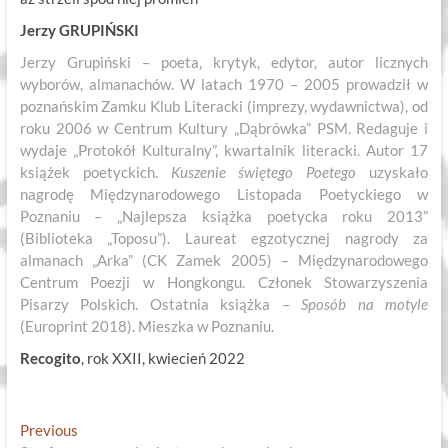
Jerzy GRUPIŃSKI
Jerzy Grupiński – poeta, krytyk, edytor, autor licznych
wyborów, almanachów. W latach 1970 – 2005 prowadził w
poznańskim Zamku Klub Literacki (imprezy, wydawnictwa), od
roku 2006 w Centrum Kultury „Dąbrówka” PSM. Redaguje i
wydaje „Protokół Kulturalny”, kwartalnik literacki. Autor 17
książek poetyckich.
Kuszenie świętego Poetego
uzyskało
nagrodę Międzynarodowego Listopada Poetyckiego w
Poznaniu – „Najlepsza książka poetycka roku 2013”
(Biblioteka „Toposu”). Laureat egzotycznej nagrody za
almanach „Arka” (CK Zamek 2005) – Międzynarodowego
Centrum Poezji w Hongkongu. Członek Stowarzyszenia
Pisarzy Polskich. Ostatnia książka –
Sposób na motyle
(Europrint 2018). Mieszka w Poznaniu.
Recogito
, rok XXII, kwiecień 2022
Nawigacja
Previous
Previous