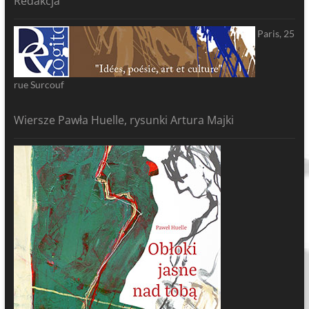
Redakcja
Paris, 25
rue Surcouf
Wiersze Pawła Huelle, rysunki Artura Majki