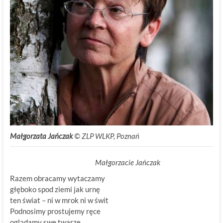
Małgorzata Jańczak
© ZLP WLKP, Poznań
Małgorzacie Jańczak
Razem obracamy wytaczamy
głęboko spod ziemi jak urnę
ten świat – ni w mrok ni w świt
Podnosimy prostujemy ręce
oglądamy swe twarze