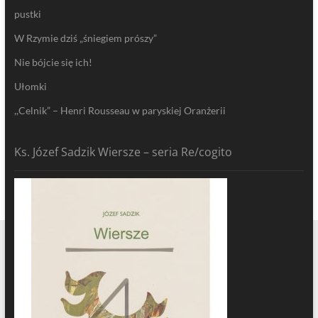
pustki
W Rzymie dziś „śniegiem prószy”
Nie bójcie się ich!
Ułomki
,,Celnik” – Henri Rousseau w paryskiej Oranżerii
Ks. Józef Sadzik Wiersze – seria Re/cogito