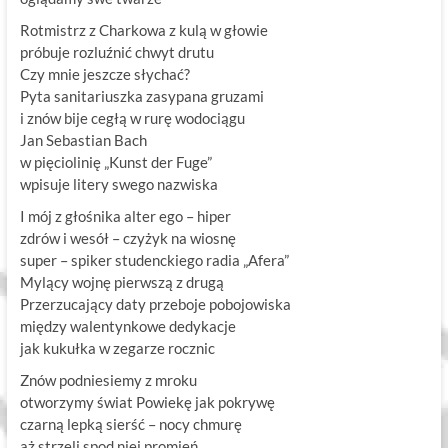
Rotmistrz z Charkowa z kulą w głowie
próbuje rozluźnić chwyt drutu
Czy mnie jeszcze słychać?
Pyta sanitariuszka zasypana gruzami
i znów bije cegłą w rurę wodociągu
Jan Sebastian Bach
w pięciolinię „Kunst der Fuge”
wpisuje litery swego nazwiska
I mój z głośnika alter ego – hiper
zdrów i wesół – czyżyk na wiosnę
super – spiker studenckiego radia „Afera”
Mylący wojnę pierwszą z drugą
Przerzucający daty przeboje pobojowiska
między walentynkowe dedykacje
jak kukułka w zegarze rocznic
Znów podniesiemy z mroku
otworzymy świat Powiekę jak pokrywę
czarną lepką sierść – nocy chmurę
aż strzeli spod niej promień