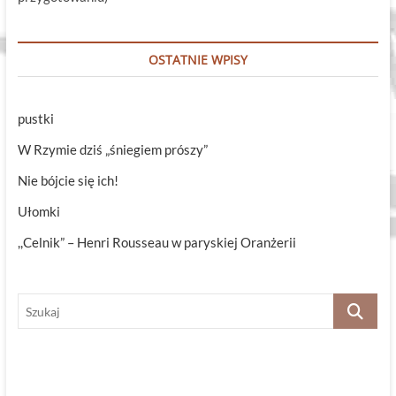
OSTATNIE WPISY
pustki
W Rzymie dziś „śniegiem prószy”
Nie bójcie się ich!
Ułomki
,,Celnik” – Henri Rousseau w paryskiej Oranżerii
Szukaj