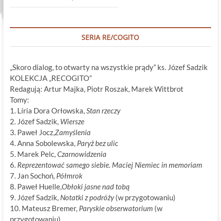
SERIA RE/COGITO
„Skoro dialog, to otwarty na wszystkie prądy” ks. Józef Sadzik
KOLEKCJA „RECOGITO”
Redagują: Artur Majka, Piotr Roszak, Marek Wittbrot
Tomy:
1. Líria Dora Orłowska,
Stan rzeczy
2. Józef Sadzik,
Wiersze
3. Paweł Jocz,
Zamyślenia
4. Anna Sobolewska,
Paryż bez ulic
5. Marek Pelc,
Czarnowidzenia
6.
Reprezentować samego siebie. Maciej Niemiec in memoriam
7. Jan Sochoń,
Półmrok
8. Paweł Huelle,
Obłoki jasne nad tobą
9. Józef Sadzik,
Notatki z podróży
(w przygotowaniu)
10. Mateusz Bremer,
Paryskie obserwatorium
(w
przygotowaniu)