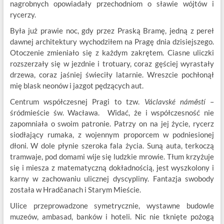
nagrobnych opowiadały przechodniom o sławie wójtów i
rycerzy.
Była już prawie noc, gdy przez Praską Bramę, jedną z pereł
dawnej architektury wychodziłem na Pragę dnia dzisiejszego.
Otoczenie zmieniało się z każdym zakrętem. Ciasne uliczki
rozszerzały się w jezdnie i trotuary, coraz gęściej wyrastały
drzewa, coraz jaśniej świeciły latarnie. Wreszcie pochłonął
mię blask neonów i jazgot pędzących aut.
Centrum współczesnej Pragi to tzw.
Václavské náměstí
–
śródmieście św. Wacława. Widać, że i współczesność nie
zapomniała o swoim patronie. Patrzy on na jej życie, rycerz
siodłający rumaka, z wojennym proporcem w podniesionej
dłoni. W dole płynie szeroka fala życia. Suną auta, terkoczą
tramwaje, pod domami wije się ludzkie mrowie. Tłum krzyżuje
się i miesza z matematyczną dokładnością, jest wyszkolony i
karny w zachowaniu ulicznej dyscypliny. Fantazja swobody
została w Hradčanach i Starym Mieście.
Ulice przeprowadzone symetrycznie, wystawne budowle
muzeów, ambasad, banków i hoteli. Nic nie tknięte pożogą