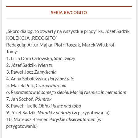
SERIA RE/COGITO
„Skoro dialog, to otwarty na wszystkie prądy” ks. Józef Sadzik
KOLEKCJA „RECOGITO”
Redagują: Artur Majka, Piotr Roszak, Marek Wittbrot
Tomy:
1. Líria Dora Orłowska,
Stan rzeczy
2. Józef Sadzik,
Wiersze
3. Paweł Jocz,
Zamyślenia
4. Anna Sobolewska,
Paryż bez ulic
5. Marek Pelc,
Czarnowidzenia
6.
Reprezentować samego siebie. Maciej Niemiec in memoriam
7. Jan Sochoń,
Półmrok
8. Paweł Huelle,
Obłoki jasne nad tobą
9. Józef Sadzik,
Notatki z podróży
(w przygotowaniu)
10. Mateusz Bremer,
Paryskie obserwatorium
(w
przygotowaniu)