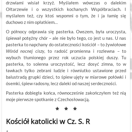
drzwiami wisiał krzyż. Myślałem wówczas o dalekim
Ołtarzewie i o wszystkich kochanych Współbraciach. I
myślałem też, czy ktoś wspomni o tym, że i ja łamię się
duchowo z nim opłatkiem…
O północy odprawia się pasterka. Owszem, była uroczysta,
śpiewał potężny chór – ale nie było tego, co jest u nas. U nas
pasterka to napchany do ostateczności kościół – to żywiołowe
Wśród nocnej ciszy
, to radość promienna i rozlewna – to
wybuch tłumionego przez rok uczucia polskiej duszy. Tu
pasterka, to solenna uroczystość, lecz dosyć zimna, to w
ławkach tylko zebrani ludzie i równiutko ustawione przed
balustradą grupki dzieci, to śpiew ujęty w miarowe połówki i
ósemki, śpiew radosny, lecz daleki od naszej serdeczności.
Pasterka dobiegła końca, równocześnie zakończyłem też nią
moje pierwsze spotkanie z Czechosłowacją.
* * *
Kościół katolicki w Cz. S. R