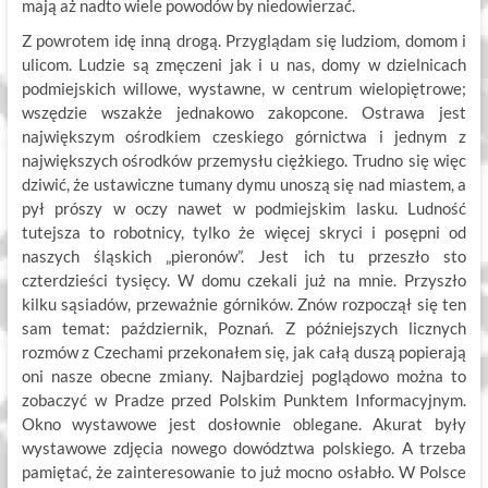
mają aż nadto wiele powodów by niedowierzać.
Z powrotem idę inną drogą. Przyglądam się ludziom, domom i
ulicom. Ludzie są zmęczeni jak i u nas, domy w dzielnicach
podmiejskich willowe, wystawne, w centrum wielopiętrowe;
wszędzie wszakże jednakowo zakopcone. Ostrawa jest
największym ośrodkiem czeskiego górnictwa i jednym z
największych ośrodków przemysłu ciężkiego. Trudno się więc
dziwić, że ustawiczne tumany dymu unoszą się nad miastem, a
pył prószy w oczy nawet w podmiejskim lasku. Ludność
tutejsza to robotnicy, tylko że więcej skryci i posępni od
naszych śląskich „pieronów”. Jest ich tu przeszło sto
czterdzieści tysięcy. W domu czekali już na mnie. Przyszło
kilku sąsiadów, przeważnie górników. Znów rozpoczął się ten
sam temat: październik, Poznań. Z późniejszych licznych
rozmów z Czechami przekonałem się, jak całą duszą popierają
oni nasze obecne zmiany. Najbardziej poglądowo można to
zobaczyć w Pradze przed Polskim Punktem Informacyjnym.
Okno wystawowe jest dosłownie oblegane. Akurat były
wystawowe zdjęcia nowego dowództwa polskiego. A trzeba
pamiętać, że zainteresowanie to już mocno osłabło. W Polsce