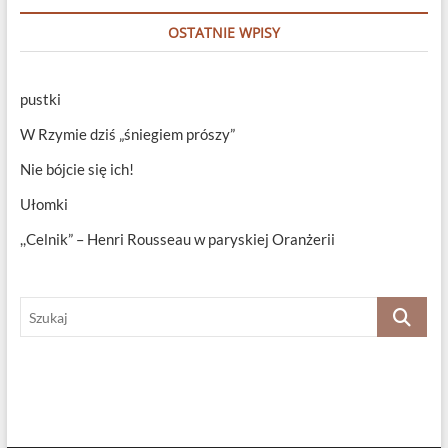
OSTATNIE WPISY
pustki
W Rzymie dziś „śniegiem prószy”
Nie bójcie się ich!
Ułomki
,,Celnik” – Henri Rousseau w paryskiej Oranżerii
Szukaj