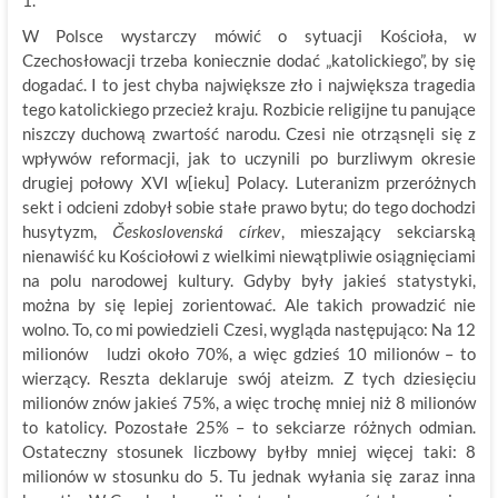
1.
W Polsce wystarczy mówić o sytuacji Kościoła, w
Czechosłowacji trzeba koniecznie dodać „katolickiego”, by się
dogadać. I to jest chyba największe zło i największa tragedia
tego katolickiego przecież kraju. Rozbicie religijne tu panujące
niszczy duchową zwartość narodu. Czesi nie otrząsnęli się z
wpływów reformacji, jak to uczynili po burzliwym okresie
drugiej połowy XVI w[ieku] Polacy. Luteranizm przeróżnych
sekt i odcieni zdobył sobie stałe prawo bytu; do tego dochodzi
husytyzm,
Československá církev
, mieszający sekciarską
nienawiść ku Kościołowi z wielkimi niewątpliwie osiągnięciami
na polu narodowej kultury. Gdyby były jakieś statystyki,
można by się lepiej zorientować. Ale takich prowadzić nie
wolno. To, co mi powiedzieli Czesi, wygląda następująco: Na 12
milionów ludzi około 70%, a więc gdzieś 10 milionów – to
wierzący. Reszta deklaruje swój ateizm. Z tych dziesięciu
milionów znów jakieś 75%, a więc trochę mniej niż 8 milionów
to katolicy. Pozostałe 25% – to sekciarze różnych odmian.
Ostateczny stosunek liczbowy byłby mniej więcej taki: 8
milionów w stosunku do 5. Tu jednak wyłania się zaraz inna