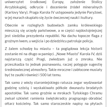
uniwersytet środkowej Europy, założenie Stolicy
Arcybiskupiej, odkrycie i docenienie źródeł mineralnych
(Karlovy Vary). Praga Karola IV ustępowała jedynie Paryżowi,
w jej murach skupiało się życie ówczesnej nauki i kultury.
Obecnie w rozległych budowlach zamku królewskiego
mieszczą się urzędy państwowe, a w części najdostojniejszej
jest siedziba prezydenta republiki. Na dachu łopocze flaga z
groźnym lwem, u wejścia i po dziedzińcu patroluje policja.
Z żalem schodzę ku miastu – ta poglądowa lekcja historii
zostanie mi na długo w pamięci. „Nowe Miasto” Karola IV, dziś
najstarszą część Pragi, zwiedzam już o zmroku. Nie
przeszkadza to jednak poznawaniu, raczej potęguje sugestię
średniowiecznej atmosfery. Takie mroczne i zabłocone musiały
być te zaułki również i 500 lat temu.
Tak samo z wieży staromiejskiego ratusza zegar wydzwaniał
godzinę szóstą i wyskakiwało półkole dwunastu brodatych
apostołów. Tak samo groźnie w mrokach Tyńskiego Chramu
zwisał szkielet ramienia świętokradcy pragnącego obrabiać
ołtarz kościelny. Tak samo staroczeskie napisy na płytach