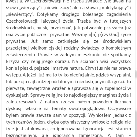
kwestia. W Czechosłowacji nie trzeba zwracać tyle uwagi na
słowa „wierzący” i „niewierzący”, ale na słowa „praktykujący” i
„niewierzący”. Dotykamy drugiego bolesnego zagadnienia
Czechosłowacji: laicyzacji życia. Trzeba być w tutejszych
środowiskach, by się przekonać, jak potwornie przeżarła już
ona życie publiczne i prywatne. Weźmy n[a] p[rzykład] życie
prywatne. Już samo zetknięcie się ze środowiskiem
przeciętnej wielkomiejskiej rodziny świadczy o kompletnym
zeświecczeniu. Prawie w żadnym mieszkaniu nie spotkamy
krzyża czy religijnego obrazu. Na ścianach wisi wszystko:
konie i pieski, pejzaże i martwa natura. Chrystus nie ma prawa
wstępu. A jeżeli już ma to tylko nieoficjalnie, gdzieś w sypialni,
lub pokoju najbardziej oddalonym i niedostępnym dla gości. To
pierwsze, zewnętrzne wrażenie sprawdza się w zupełności w
dyskusjach. Sprawy religijne to najodleglejszy margines życia i
zainteresowań. Z natury rzeczy byłem powodem licznych
dyskusji właśnie na tematy światopoglądowe. Oczywiście
byłem prawie zawsze sam w opozycji. Wyniosłem jednak z
tych rozmów jeden, chyba optymistyczny wniosek: religia nie
tyle jest atakowana, co ignorowana. Ignorancja jest stanem
beznadziejnym, ale ignorancja zamierzona. A tam –