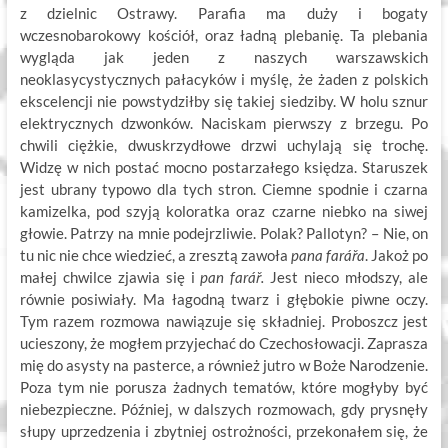
z dzielnic Ostrawy. Parafia ma duży i bogaty
wczesnobarokowy kościół, oraz ładną plebanię. Ta plebania
wygląda jak jeden z naszych warszawskich
neoklasycystycznych pałacyków i myślę, że żaden z polskich
ekscelencji nie powstydziłby się takiej siedziby. W holu sznur
elektrycznych dzwonków. Naciskam pierwszy z brzegu. Po
chwili ciężkie, dwuskrzydłowe drzwi uchylają się trochę.
Widzę w nich postać mocno postarzałego księdza. Staruszek
jest ubrany typowo dla tych stron. Ciemne spodnie i czarna
kamizelka, pod szyją koloratka oraz czarne niebko na siwej
głowie. Patrzy na mnie podejrzliwie. Polak? Pallotyn? – Nie, on
tu nic nie chce wiedzieć, a zresztą zawoła
pana farářa
. Jakoż po
małej chwilce zjawia się i
pan farář.
Jest nieco młodszy, ale
równie posiwiały. Ma łagodną twarz i głębokie piwne oczy.
Tym razem rozmowa nawiązuje się składniej. Proboszcz jest
ucieszony, że mogłem przyjechać do Czechosłowacji. Zaprasza
mię do asysty na pasterce, a również jutro w Boże Narodzenie.
Poza tym nie porusza żadnych tematów, które mogłyby być
niebezpieczne. Później, w dalszych rozmowach, gdy prysnęły
słupy uprzedzenia i zbytniej ostrożności, przekonałem się, że