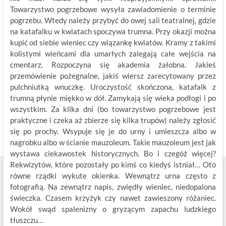
Towarzystwo pogrzebowe wysyła zawiadomienie o terminie
pogrzebu. Wtedy należy przybyć do owej sali teatralnej, gdzie
na katafalku w kwiatach spoczywa trumna. Przy okazji można
kupić od siebie wieniec czy wiązankę kwiatów. Kramy z takimi
kolistymi wieńcami dla umarłych zalegają całe wejścia na
cmentarz. Rozpoczyna się akademia żałobna. Jakieś
przemówienie pożegnalne, jakiś wiersz zarecytowany przez
pulchniutką wnuczkę. Uroczystość skończona, katafalk z
trumną płynie miękko w dół. Zamykają się wieka podłogi i po
wszystkim. Za kilka dni (bo towarzystwo pogrzebowe jest
praktyczne i czeka aż zbierze się kilka trupów) należy zgłosić
się po prochy. Wsypuje się je do urny i umieszcza albo w
nagrobku albo w ścianie mauzoleum. Takie mauzoleum jest jak
wystawa ciekawostek historycznych. Bo i czegóż więcej?
Rekwizytów, które pozostały po kimś co kiedyś istniał… Oto
równe rządki wykute okienka. Wewnątrz urna często z
fotografią. Na zewnątrz napis, zwiędły wieniec, niedopalona
świeczka. Czasem krzyżyk czy nawet zawieszony różaniec.
Wokół swąd spalenizny o gryzącym zapachu ludzkiego
tłuszczu…