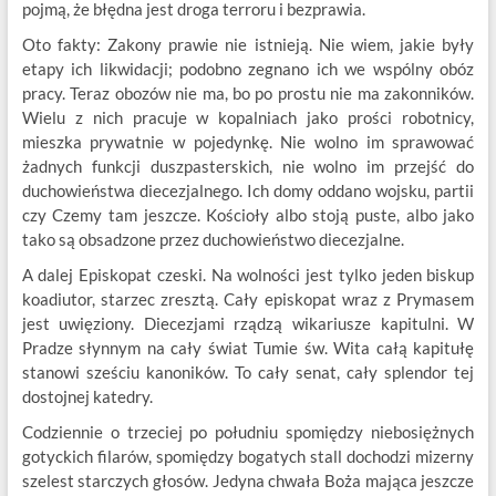
pojmą, że błędna jest droga terroru i bezprawia.
Oto fakty: Zakony prawie nie istnieją. Nie wiem, jakie były
etapy ich likwidacji; podobno zegnano ich we wspólny obóz
pracy. Teraz obozów nie ma, bo po prostu nie ma zakonników.
Wielu z nich pracuje w kopalniach jako prości robotnicy,
mieszka prywatnie w pojedynkę. Nie wolno im sprawować
żadnych funkcji duszpasterskich, nie wolno im przejść do
duchowieństwa diecezjalnego. Ich domy oddano wojsku, partii
czy Czemy tam jeszcze. Kościoły albo stoją puste, albo jako
tako są obsadzone przez duchowieństwo diecezjalne.
A dalej Episkopat czeski. Na wolności jest tylko jeden biskup
koadiutor, starzec zresztą. Cały episkopat wraz z Prymasem
jest uwięziony. Diecezjami rządzą wikariusze kapitulni. W
Pradze słynnym na cały świat Tumie św. Wita całą kapitułę
stanowi sześciu kanoników. To cały senat, cały splendor tej
dostojnej katedry.
Codziennie o trzeciej po południu spomiędzy niebosiężnych
gotyckich filarów, spomiędzy bogatych stall dochodzi mizerny
szelest starczych głosów. Jedyna chwała Boża mająca jeszcze