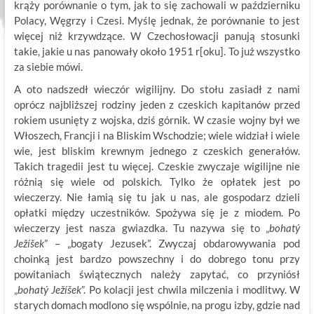
krąży porównanie o tym, jak to się zachowali w październiku
Polacy, Węgrzy i Czesi. Myślę jednak, że porównanie to jest
więcej niż krzywdzące. W Czechosłowacji panują stosunki
takie, jakie u nas panowały około 1951 r[oku]. To już wszystko
za siebie mówi.
A oto nadszedł wieczór wigilijny. Do stołu zasiadł z nami
oprócz najbliższej rodziny jeden z czeskich kapitanów przed
rokiem usunięty z wojska, dziś górnik. W czasie wojny był we
Włoszech, Francji i na Bliskim Wschodzie; wiele widział i wiele
wie, jest bliskim krewnym jednego z czeskich generałów.
Takich tragedii jest tu więcej. Czeskie zwyczaje wigilijne nie
różnią się wiele od polskich. Tylko że opłatek jest po
wieczerzy. Nie łamią się tu jak u nas, ale gospodarz dzieli
opłatki między uczestników. Spożywa się je z miodem. Po
wieczerzy jest nasza gwiazdka. Tu nazywa się to „
bohatý
Ježíšek
” – „bogaty Jezusek”. Zwyczaj obdarowywania pod
choinką jest bardzo powszechny i do dobrego tonu przy
powitaniach świątecznych należy zapytać, co przyniósł
„
bohatý Ježíšek
”. Po kolacji jest chwila milczenia i modlitwy. W
starych domach modlono się wspólnie, na progu izby, gdzie nad