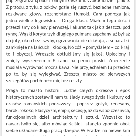
poprzegradzaną obustronnymi ławkami. Wokół ludzie i pinkle.
Z przodu, z tyłu, z boków, gdzie się ruszyć, bezładne ramiona,
rozkiwane głowy, rozchełstane tłumoki. Cała podłoga jak
jedno wielkie legowisko. – Druga klasa. Miałem tego dość i
przeszliśmy do klasy pierwszej. I akurat tak jak z deszczu pod
rynnę. Wąski korytarzyk długiego pulmana zapchany aż był aż
do joty, okno bez szyby, ogrzewania nie działają, a separatki
zamknięte na łańcuch i kłódkę. No cóż – pomyślałem – co kraj
to i obyczaj. Wreszcie dotłukliśmy się jakoś. Upleciony i
zmięty wyszedłem o 8 rano na peron praski. Zmęczenie
musiała wyrównać mocna kawa. Nie przyjechałem tu przecież
po to, by się wylegiwać. Zresztą miasto od pierwszych
szczegółów pochłonęło mię bez reszty.
Praga to miasto historii. Ludzie całych okresów i epok
historycznych zostawili nam tu ślady swego życia i kultury od
czasów romańskich począwszy, poprzez gotyk, renesans,
barok, rokoko, klasycyzm, empir, secesję, aż do współczesnych,
funkcjonalnych dzieł architektury i sztuki. Wszystko to
nawarstwiło się, albo mówiąc ściślej stanęło zgodnie obok
siebie układane długą pracą dziejów. W Pradze, na niewielkim