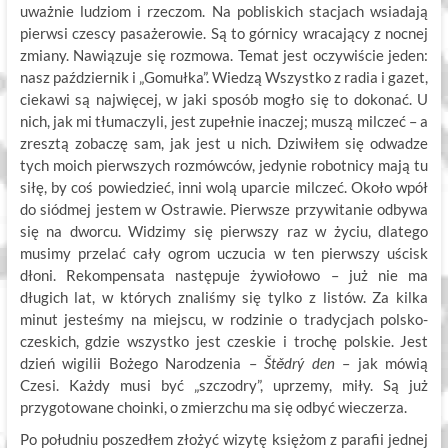
uważnie ludziom i rzeczom. Na pobliskich stacjach wsiadają
pierwsi czescy pasażerowie. Są to górnicy wracający z nocnej
zmiany. Nawiązuje się rozmowa. Temat jest oczywiście jeden:
nasz październik i „Gomułka”. Wiedzą Wszystko z radia i gazet,
ciekawi są najwięcej, w jaki sposób mogło się to dokonać. U
nich, jak mi tłumaczyli, jest zupełnie inaczej; muszą milczeć – a
zresztą zobaczę sam, jak jest u nich. Dziwiłem się odwadze
tych moich pierwszych rozmówców, jedynie robotnicy mają tu
siłę, by coś powiedzieć, inni wolą uparcie milczeć. Około wpół
do siódmej jestem w Ostrawie. Pierwsze przywitanie odbywa
się na dworcu. Widzimy się pierwszy raz w życiu, dlatego
musimy przelać cały ogrom uczucia w ten pierwszy uścisk
dłoni. Rekompensata następuje żywiołowo – już nie ma
długich lat, w których znaliśmy się tylko z listów. Za kilka
minut jesteśmy na miejscu, w rodzinie o tradycjach polsko-
czeskich, gdzie wszystko jest czeskie i trochę polskie. Jest
dzień wigilii Bożego Narodzenia –
Štědrý den
– jak mówią
Czesi. Każdy musi być „szczodry”, uprzemy, miły. Są już
przygotowane choinki, o zmierzchu ma się odbyć wieczerza.
Po południu poszedłem złożyć wizytę księżom z parafii jednej