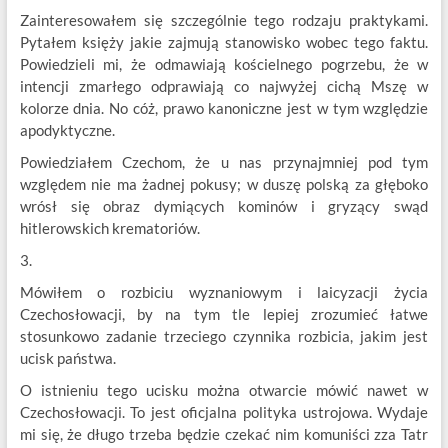
Zainteresowałem się szczególnie tego rodzaju praktykami.
Pytałem księży jakie zajmują stanowisko wobec tego faktu.
Powiedzieli mi, że odmawiają kościelnego pogrzebu, że w
intencji zmarłego odprawiają co najwyżej cichą Mszę w
kolorze dnia. No cóż, prawo kanoniczne jest w tym względzie
apodyktyczne.
Powiedziałem Czechom, że u nas przynajmniej pod tym
względem nie ma żadnej pokusy; w duszę polską za głęboko
wrósł się obraz dymiących kominów i gryzący swąd
hitlerowskich krematoriów.
3.
Mówiłem o rozbiciu wyznaniowym i laicyzacji życia
Czechosłowacji, by na tym tle lepiej zrozumieć łatwe
stosunkowo zadanie trzeciego czynnika rozbicia, jakim jest
ucisk państwa.
O istnieniu tego ucisku można otwarcie mówić nawet w
Czechosłowacji. To jest oficjalna polityka ustrojowa. Wydaje
mi się, że długo trzeba będzie czekać nim komuniści zza Tatr