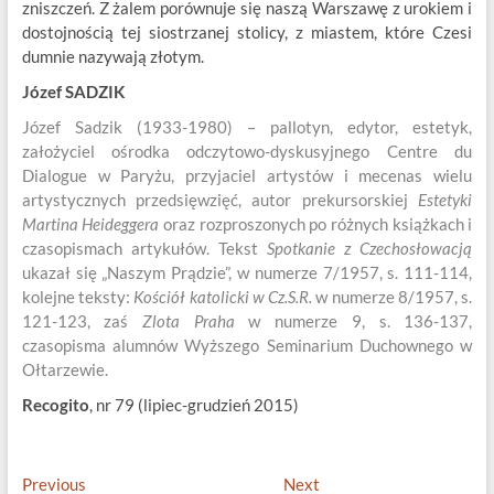
zniszczeń. Z żalem porównuje się naszą Warszawę z urokiem i
dostojnością tej siostrzanej stolicy, z miastem, które Czesi
dumnie nazywają złotym.
Józef SADZIK
Józef Sadzik (1933-1980) – pallotyn, edytor, estetyk,
założyciel ośrodka odczytowo-dyskusyjnego Centre du
Dialogue w Paryżu, przyjaciel artystów i mecenas wielu
artystycznych przedsięwzięć, autor prekursorskiej
Estetyki
Martina Heideggera
oraz rozproszonych po różnych książkach i
czasopismach artykułów. Tekst
Spotkanie z Czechosłowacją
ukazał się „Naszym Prądzie”, w numerze 7/1957, s. 111-114,
kolejne teksty:
Kościół katolicki w Cz.S.R.
w numerze 8/1957, s.
121-123, zaś
Zlota Praha
w numerze 9, s. 136-137,
czasopisma alumnów Wyższego Seminarium Duchownego w
Ołtarzewie.
Recogito
, nr 79 (lipiec-grudzień 2015)
Nawigacja
Previous
Next
Previous
Next