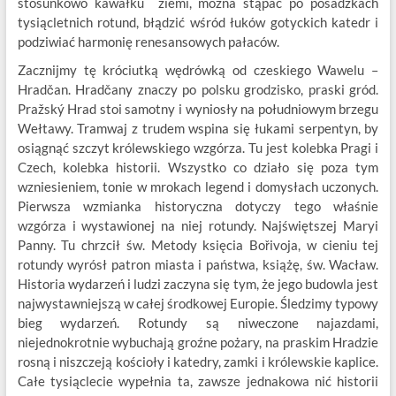
stosunkowo kawałku ziemi, można stąpać po posadzkach
tysiącletnich rotund, błądzić wśród łuków gotyckich katedr i
podziwiać harmonię renesansowych pałaców.
Zacznijmy tę króciutką wędrówką od czeskiego Wawelu –
Hradčan. Hradčany znaczy po polsku grodzisko, praski gród.
Pražský Hrad stoi samotny i wyniosły na południowym brzegu
Wełtawy. Tramwaj z trudem wspina się łukami serpentyn, by
osiągnąć szczyt królewskiego wzgórza. Tu jest kolebka Pragi i
Czech, kolebka historii. Wszystko co działo się poza tym
wzniesieniem, tonie w mrokach legend i domysłach uczonych.
Pierwsza wzmianka historyczna dotyczy tego właśnie
wzgórza i wystawionej na niej rotundy. Najświętszej Maryi
Panny. Tu chrzcił św. Metody księcia Bořivoja, w cieniu tej
rotundy wyrósł patron miasta i państwa, książę, św. Wacław.
Historia wydarzeń i ludzi zaczyna się tym, że jego budowla jest
najwystawniejszą w całej środkowej Europie. Śledzimy typowy
bieg wydarzeń. Rotundy są niweczone najazdami,
niejednokrotnie wybuchają groźne pożary, na praskim Hradzie
rosną i niszczeją kościoły i katedry, zamki i królewskie kaplice.
Całe tysiąclecie wypełnia ta, zawsze jednakowa nić historii