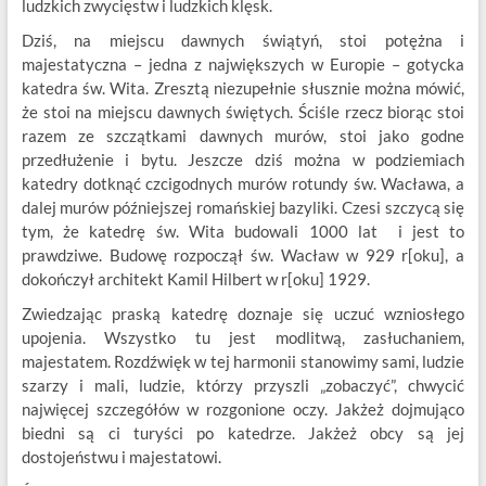
ludzkich zwycięstw i ludzkich klęsk.
Dziś, na miejscu dawnych świątyń, stoi potężna i
majestatyczna – jedna z największych w Europie – gotycka
katedra św. Wita. Zresztą niezupełnie słusznie można mówić,
że stoi na miejscu dawnych świętych. Ściśle rzecz biorąc stoi
razem ze szczątkami dawnych murów, stoi jako godne
przedłużenie i bytu. Jeszcze dziś można w podziemiach
katedry dotknąć czcigodnych murów rotundy św. Wacława, a
dalej murów późniejszej romańskiej bazyliki. Czesi szczycą się
tym, że katedrę św. Wita budowali 1000 lat i jest to
prawdziwe. Budowę rozpoczął św. Wacław w 929 r[oku], a
dokończył architekt Kamil Hilbert w r[oku] 1929.
Zwiedzając praską katedrę doznaje się uczuć wzniosłego
upojenia. Wszystko tu jest modlitwą, zasłuchaniem,
majestatem. Rozdźwięk w tej harmonii stanowimy sami, ludzie
szarzy i mali, ludzie, którzy przyszli „zobaczyć”, chwycić
najwięcej szczegółów w rozgonione oczy. Jakżeż dojmująco
biedni są ci turyści po katedrze. Jakżeż obcy są jej
dostojeństwu i majestatowi.