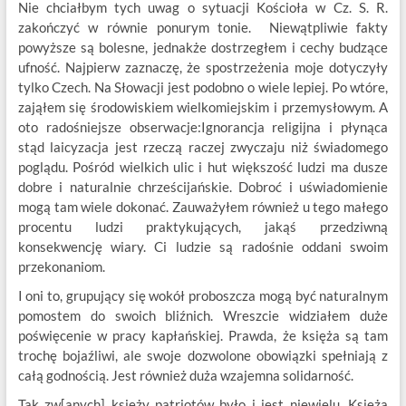
Nie chciałbym tych uwag o sytuacji Kościoła w Cz. S. R.
zakończyć w równie ponurym tonie. Niewątpliwie fakty
powyższe są bolesne, jednakże dostrzegłem i cechy budzące
ufność. Najpierw zaznaczę, że spostrzeżenia moje dotyczyły
tylko Czech. Na Słowacji jest podobno o wiele lepiej. Po wtóre,
zająłem się środowiskiem wielkomiejskim i przemysłowym. A
oto radośniejsze obserwacje:Ignorancja religijna i płynąca
stąd laicyzacja jest rzeczą raczej zwyczaju niż świadomego
poglądu. Pośród wielkich ulic i hut większość ludzi ma dusze
dobre i naturalnie chrześcijańskie. Dobroć i uświadomienie
mogą tam wiele dokonać. Zauważyłem również u tego małego
procentu ludzi praktykujących, jakąś przedziwną
konsekwencję wiary. Ci ludzie są radośnie oddani swoim
przekonaniom.
I oni to, grupujący się wokół proboszcza mogą być naturalnym
pomostem do swoich bliźnich. Wreszcie widziałem duże
poświęcenie w pracy kapłańskiej. Prawda, że księża są tam
trochę bojaźliwi, ale swoje dozwolone obowiązki spełniają z
całą godnością. Jest również duża wzajemna solidarność.
Tak zw[anych] księży patriotów było i jest niewielu. Księża