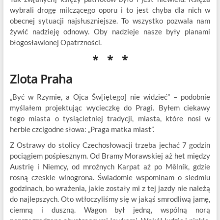
wybrali drogę milczącego oporu i to jest chyba dla nich w
obecnej sytuacji najsłuszniejsze. To wszystko pozwala nam
żywić nadzieję odnowy. Oby nadzieje nasze były planami
błogosławionej Opatrzności.
* * *
Zlota Praha
„Być w Rzymie, a Ojca Św[iętego] nie widzieć” – podobnie
myślałem projektując wycieczkę do Pragi. Byłem ciekawy
tego miasta o tysiącletniej tradycji, miasta, które nosi w
herbie czcigodne słowa: „Praga matka miast”.
Z Ostrawy do stolicy Czechosłowacji trzeba jechać 7 godzin
pociągiem pośpiesznym. Od Bramy Morawskiej aż het między
Austrię i Niemcy, od mroźnych Karpat aż po Mělník, gdzie
rosną czeskie winogrona. Świadomie wspominam o siedmiu
godzinach, bo wrażenia, jakie zostały mi z tej jazdy nie należą
do najlepszych. Oto wtłoczyliśmy się w jakąś smrodliwą jamę,
ciemną i duszną. Wagon był jedną, wspólną norą