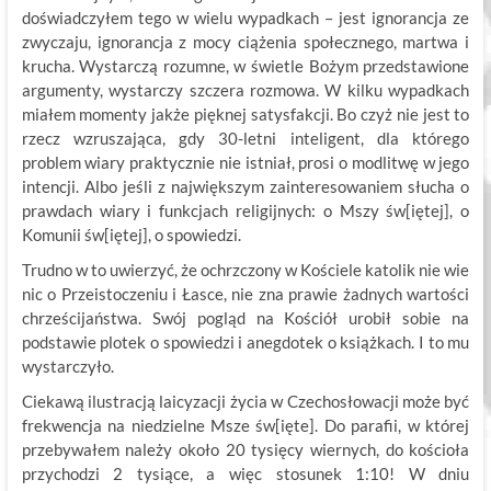
doświadczyłem tego w wielu wypadkach – jest ignorancja ze
zwyczaju, ignorancja z mocy ciążenia społecznego, martwa i
krucha. Wystarczą rozumne, w świetle Bożym przedstawione
argumenty, wystarczy szczera rozmowa. W kilku wypadkach
miałem momenty jakże pięknej satysfakcji. Bo czyż nie jest to
rzecz wzruszająca, gdy 30-letni inteligent, dla którego
problem wiary praktycznie nie istniał, prosi o modlitwę w jego
intencji. Albo jeśli z największym zainteresowaniem słucha o
prawdach wiary i funkcjach religijnych: o Mszy św[iętej], o
Komunii św[iętej], o spowiedzi.
Trudno w to uwierzyć, że ochrzczony w Kościele katolik nie wie
nic o Przeistoczeniu i Łasce, nie zna prawie żadnych wartości
chrześcijaństwa. Swój pogląd na Kościół urobił sobie na
podstawie plotek o spowiedzi i anegdotek o książkach. I to mu
wystarczyło.
Ciekawą ilustracją laicyzacji życia w Czechosłowacji może być
frekwencja na niedzielne Msze św[ięte]. Do parafii, w której
przebywałem należy około 20 tysięcy wiernych, do kościoła
przychodzi 2 tysiące, a więc stosunek 1:10! W dniu