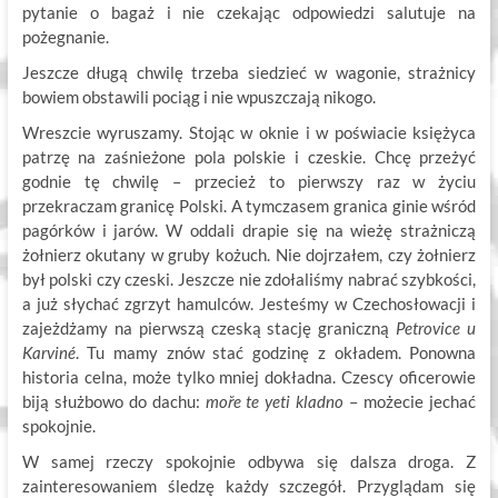
pytanie o bagaż i nie czekając odpowiedzi salutuje na
pożegnanie.
Jeszcze długą chwilę trzeba siedzieć w wagonie, strażnicy
bowiem obstawili pociąg i nie wpuszczają nikogo.
Wreszcie wyruszamy. Stojąc w oknie i w poświacie księżyca
patrzę na zaśnieżone pola polskie i czeskie. Chcę przeżyć
godnie tę chwilę – przecież to pierwszy raz w życiu
przekraczam granicę Polski. A tymczasem granica ginie wśród
pagórków i jarów. W oddali drapie się na wieżę strażniczą
żołnierz okutany w gruby kożuch. Nie dojrzałem, czy żołnierz
był polski czy czeski. Jeszcze nie zdołaliśmy nabrać szybkości,
a już słychać zgrzyt hamulców. Jesteśmy w Czechosłowacji i
zajeżdżamy na pierwszą czeską stację graniczną
Petrovice u
Karviné
. Tu mamy znów stać godzinę z okładem. Ponowna
historia celna, może tylko mniej dokładna. Czescy oficerowie
biją służbowo do dachu:
moře te yeti kladno
– możecie jechać
spokojnie.
W samej rzeczy spokojnie odbywa się dalsza droga. Z
zainteresowaniem śledzę każdy szczegół. Przyglądam się