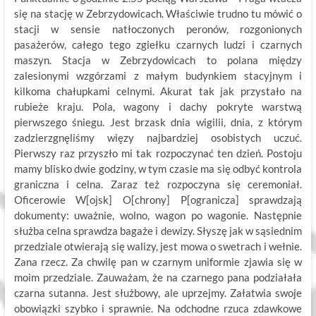
się na stację w Zebrzydowicach. Właściwie trudno tu mówić o
stacji w sensie natłoczonych peronów, rozgonionych
pasażerów, całego tego zgiełku czarnych ludzi i czarnych
maszyn. Stacja w Zebrzydowicach to polana między
zalesionymi wzgórzami z małym budynkiem stacyjnym i
kilkoma chałupkami celnymi. Akurat tak jak przystało na
rubieże kraju. Pola, wagony i dachy pokryte warstwą
pierwszego śniegu. Jest brzask dnia wigilii, dnia, z którym
zadzierzgnęliśmy więzy najbardziej osobistych uczuć.
Pierwszy raz przyszło mi tak rozpoczynać ten dzień. Postoju
mamy blisko dwie godziny, w tym czasie ma się odbyć kontrola
graniczna i celna. Zaraz też rozpoczyna się ceremoniał.
Oficerowie W[ojsk] O[chrony] P[ogranicza] sprawdzają
dokumenty: uważnie, wolno, wagon po wagonie. Następnie
służba celna sprawdza bagaże i dewizy. Słyszę jak w sąsiednim
przedziale otwierają się walizy, jest mowa o swetrach i wełnie.
Zana rzecz. Za chwilę pan w czarnym uniformie zjawia się w
moim przedziale. Zauważam, że na czarnego pana podziałała
czarna sutanna. Jest służbowy, ale uprzejmy. Załatwia swoje
obowiązki szybko i sprawnie. Na odchodne rzuca zdawkowe