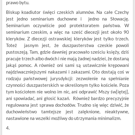
prawo bytu.
Biskup koadiutor święci czeskich alumnów. Na całe Czechy
jest jedno seminarium duchowne i jedno na Słowację.
Seminarium oczywiście pod protektoratem państwa. W
seminarium czeskim, a więc na sześć diecezji jest około 90
kleryków. Z diecezji ostrawskiej kleryków jest tylko trzech.
Toteż jasnym jest, że duszpasterstwa czeskie powoli
pustoszeją. Tam, gdzie dawniej pracowało sześciu księży, dziś
pracuje trzech albo dwóch i nie mają żadnej nadziei, że dostaną
jakąś pomoc. A również oni sami są ustawicznie krępowani
najdziwaczniejszymi nakazami i zakazami. Oto dostają coś w
rodzaju państwowej jurysdykcji: zezwolenie na spełnianie
czynności duszpasterskich w określonym tylko kościele. Poza
tym kościołem nie wolno im nic, ani odprawić Mszy św[iętej],
ani spowiadać, ani głosić kazań. Również bardzo precyzyjnie
regulowana jest sprawa dochodów. Trudno się więc dziwić, że
duchowieństwo tamtejsze jest zalęknione, nieaktywne,
nastawione na wszelki możliwy do utrzymania minimalizm.
4.