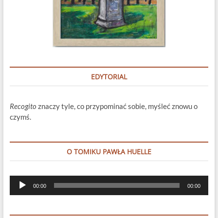
EDYTORIAL
Recogito
znaczy tyle, co przypominać sobie, myśleć znowu o
czymś.
O TOMIKU PAWŁA HUELLE
Odtwarzacz
00:00
00:00
plików
dźwiękowych