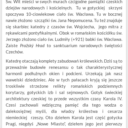
Św. Wit mieści w swych murach czcigodne pamiątki czeskich
dziejów narodowych i kościelnych. Tu w gotyckiej skrzyni
spoczywa 10-ciowiekowe ciało św. Wacława. Tu w bocznej
nawie złożono szczątki św. Jana Nepomucena. Tu też znajduje
się skarbiec katedry z czasów św. Wojciecha, jego mitra z
rękawicami pontyfikalnymi. Obok w romańskim kościółku św.
Jerzego złożono ciało św. Ludmiły (+921) babki św. Wacława.
Zaiste
Pražský Hrad
to sanktuarium narodowych świętości
Czechów.
Katedrę otaczają komplety zabudowań królewskich. Dziś są to
przeważnie budowle renesansu o tak charakterystycznej
harmonii podłużnych okien i podcieni. Urzekają jak nasz
wawelski dziedziniec. Ale w tych pałacach kryją się jeszcze
troskliwie strzeżone relikty romańskich podziemnych
korytarzy, gotyckich izb i sal sejmowych. Gotyk świeckiej
architektury czeskiej to przede wszystkim czasy Karola IV.
Czesi zachowali wdzięczną pamięć dla tego wodza o
dalekosiężnej myśli, dla władcy królestwa i cesarza
niemieckiej rzeszy. Oto dziełem Karola jest część gotycka
Pragi, niegdyś „Nowe Miasto”, dziełem jego jest pierwszy