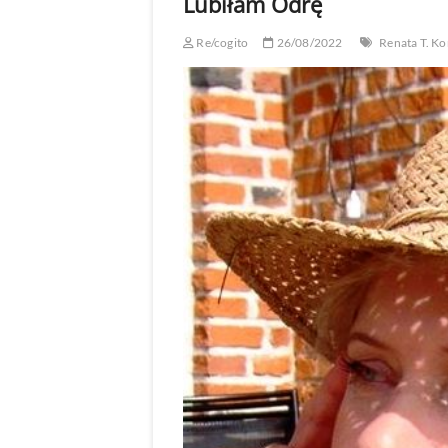
Lubiłam Odrę
Re/cogito
26/08/2022
Renata T. Ko