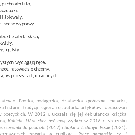
 pachniało lato,
zczupaki,
 i śpiewały,
 na nocne wyprawy.
a, straciła bliskich,
kwitły,
y, mglisty.
ystych, wyciągają ręce,
męce, ratować się chcemy,
 rajów przeżytych, utraconych.
atowie. Poetka, pedagożka, działaczka społeczna, malarka,
a historii i tradycji regionalnej, autorka artykułów i opracowań
w poetyckich. W 2012 r. ukazała się jej debiutancka książka
jną,
Kobieta, która chce być mną
wydała w 2016 r. Na rynku
erszowanki do
poduszki
(2019) i
Bajka o Zielonym Kocie
(2021).
zoznawczych zawarła w publikacji
Prace
pomorskie, cz. I