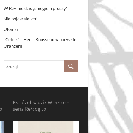
W Rzymie dziś „śniegiem prószy”
Nie bójcie się ich!
Ułomki
,,Celnik” – Henri Rousseau w paryskiej
Oranżerii
Szukaj
Ks. Józef Sadzik Wiersze –
to
seria Re/cogito