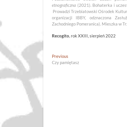
etnograficzna
(2021). Bohaterka i uczes
Prowadzi Trzebiatowski Ośrodek Kultury
organizacji IBBY, odznaczona Zasłu
Zachodniego Pomeranica). Mieszka w Tr
Recogito
, rok XXIII, sierpień 2022
Nawigacja
Previous
Previous
post:
Czy pamiętasz
wpisu