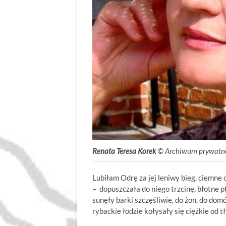
Renata Teresa Korek
© Archiwum prywatne 
Lubiłam Odrę za jej leniwy bieg, ciemne o
– dopuszczała do niego trzcinę, błotne p
sunęły barki szczęśliwie, do żon, do dom
rybackie łodzie kołysały się ciężkie od 