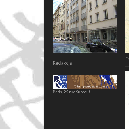
O
Redakcja
Paris, 25 rue Surcouf