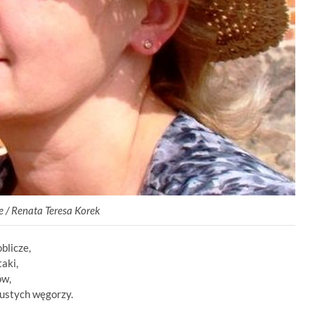
/ Renata Teresa Korek
blicze,
taki,
ów,
tłustych węgorzy.