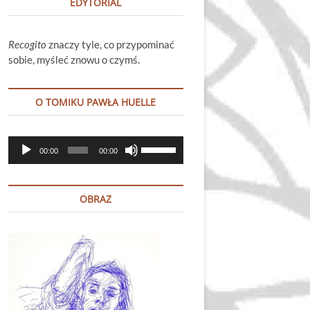
EDYTORIAL
Recogito
znaczy tyle, co przypominać
sobie, myśleć znowu o czymś.
O TOMIKU PAWŁA HUELLE
Odtwarzacz
Używaj
00:00
00:00
plików
strzałek
dźwiękowych
do
góry
OBRAZ
oraz
do
dołu
aby
zwiększyć
lub
zmniejszyć