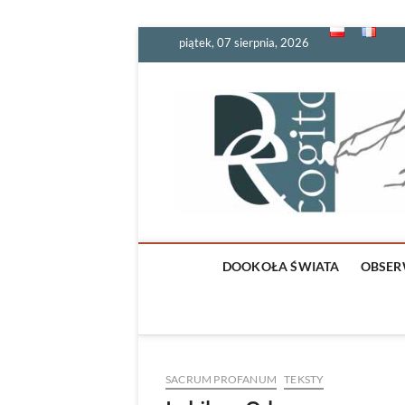
Skip
piątek, 07 sierpnia, 2026
to
content
DOOKOŁA ŚWIATA
OBSER
SACRUM PROFANUM
TEKSTY