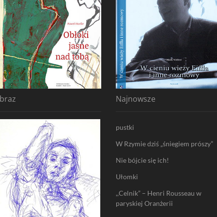
braz
Najnowsze
pustki
W Rzymie dziś „śniegiem prószy”
Nie bójcie się ich!
Ułomki
,,Celnik” – Henri Rousseau w
paryskiej Oranżerii