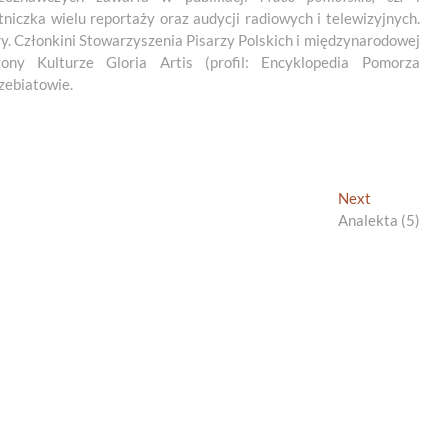
tniczka wielu reportaży oraz audycji radiowych i telewizyjnych.
. Członkini Stowarzyszenia Pisarzy Polskich i międzynarodowej
żony Kulturze Gloria Artis (profil: Encyklopedia Pomorza
zebiatowie.
Next
Next
post:
Analekta (5)