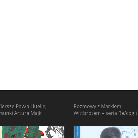
iersze Pawła Huelle,
Rozmowy z Markiem
ysunki Artura Majki
Wittbrotem – seria Re/cogi