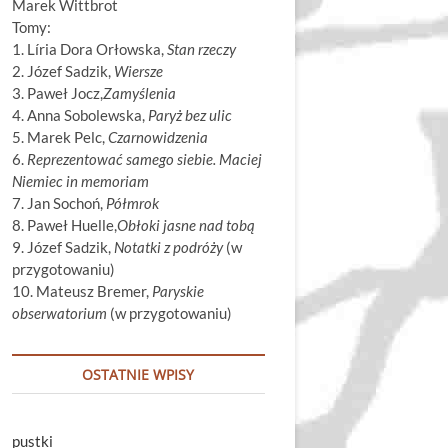
Marek Wittbrot
Tomy:
1. Líria Dora Orłowska,
Stan rzeczy
2. Józef Sadzik,
Wiersze
3. Paweł Jocz,
Zamyślenia
4. Anna Sobolewska,
Paryż bez ulic
5. Marek Pelc,
Czarnowidzenia
6.
Reprezentować samego siebie. Maciej
Niemiec in memoriam
7. Jan Sochoń,
Półmrok
8. Paweł Huelle,
Obłoki jasne nad tobą
9. Józef Sadzik,
Notatki z podróży
(w
przygotowaniu)
10. Mateusz Bremer,
Paryskie
obserwatorium
(w przygotowaniu)
OSTATNIE WPISY
pustki