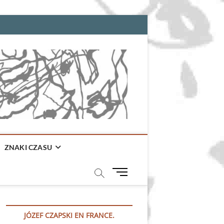
ZNAKI CZASU
M
e
n
u
JÓZEF CZAPSKI EN FRANCE.
B