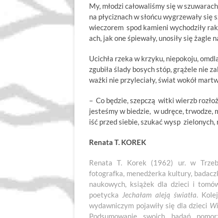
My, młodzi całowaliśmy się w szuwarach,
na płyciznach w słońcu wygrzewały się s
wieczorem spod kamieni wychodziły raki
ach, jak one śpiewały, unosiły się żagle
Ucichła rzeka w krzyku, niepokoju, omdlał
zgubiła ślady bosych stóp, grążele nie za
ważki nie przyleciały, świat wokół martw
– Co będzie, szepczą witki wierzb rozłoż
jesteśmy w biedzie, w udręce, trwodze, 
iść przed siebie, szukać wysp zielonych,
Renata T. KOREK
Renata T. Korek (1962) ur. w Trzebi
fotografka, menedżerka kultury, badaczk
naukowych, książek dla dzieci i tomó
poetycka
Jechałam aleją światła
. Kole
wydawniczym pojawiły się dla dzieci
Wi
Podsumowanie swoich badań pomor