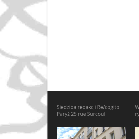
Siedziba redakcji Re/cogito
W
Paryż 25 rue Surcouf
r