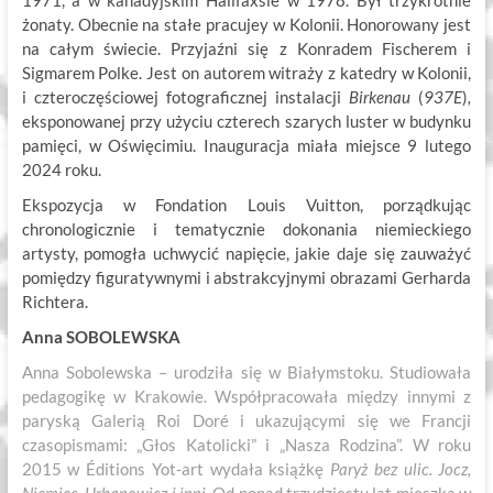
1971, a w kanadyjskim Halifaxsie w 1978. Był trzykrotnie
żonaty. Obecnie na stałe pracujey w Kolonii. Honorowany jest
na całym świecie. Przyjaźni się z Konradem Fischerem i
Sigmarem Polke. Jest on autorem witraży z katedry w Kolonii,
i czteroczęściowej fotograficznej instalacji
Birkenau
(
937E
)
,
eksponowanej przy użyciu czterech szarych luster w budynku
pamięci, w Oświęcimiu. Inauguracja miała miejsce 9 lutego
2024 roku.
Ekspozycja w Fondation Louis Vuitton, porządkując
chronologicznie i tematycznie dokonania niemieckiego
artysty, pomogła uchwycić napięcie, jakie daje się zauważyć
pomiędzy figuratywnymi i abstrakcyjnymi obrazami Gerharda
Richtera.
Anna SOBOLEWSKA
Anna Sobolewska – urodziła się w Białymstoku. Studiowała
pedagogikę w Krakowie. Współpracowała między innymi z
paryską Galerią Roi Doré i ukazującymi się we Francji
czasopismami: „Głos Katolicki” i „Nasza Rodzina”. W roku
2015 w Éditions Yot-art wydała książkę
Paryż bez ulic. Jocz,