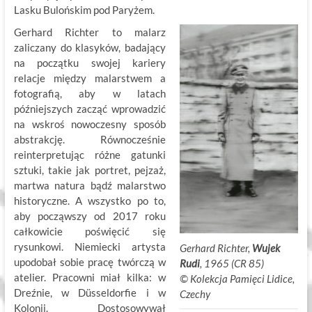
Lasku Bulońskim pod Paryżem.
Gerhard Richter to malarz
zaliczany do klasyków, badający
na początku swojej kariery
relacje między malarstwem a
fotografią, aby w latach
późniejszych zacząć wprowadzić
na wskroś nowoczesny sposób
abstrakcję. Równocześnie
reinterpretując różne gatunki
sztuki, takie jak portret, pejzaż,
martwa natura bądź malarstwo
historyczne. A wszystko po to,
aby począwszy od 2017 roku
całkowicie poświęcić się
rysunkowi. Niemiecki artysta
Gerhard Richter,
Wujek
upodobał sobie pracę twórczą w
Rudi
, 1965 (CR 85)
atelier. Pracowni miał kilka: w
©
.
Kolekcja Pamięci Lidice,
Dreźnie, w Düsseldorfie i w
Czechy
Kolonii. Dostosowywał