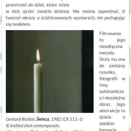
przestrzeń do dzieł, które miały
w nich ujrzeć światło dzienne. Nie można zapominać, iż
tworzył obrazy o zróżnicowanych wymiarach, nie posługując
się modelem.
Filtrowanie
to jego
nieodłączna
metoda.
Służy mu ona
do zamiany
rysunku,
fotografii w
inny,
autonomiczn
y i niezależny
obraz. Jego
abstrakcje to
dzieła o
Gerhard Richter,
Świeca
, 1982 (CR 511-1)
wielkim
©
.
Institut d’art contemporain,
formacie.