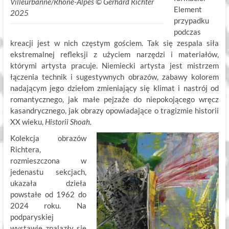
Villeurbanne/Rhône-Alpes ©
.
Gerhard Richter
Element
2025
przypadku
podczas
kreacji jest w nich częstym gościem. Tak się zespala siła
ekstremalnej refleksji z użyciem narzędzi i materiałów,
którymi artysta pracuje. Niemiecki artysta jest mistrzem
łączenia technik i sugestywnych obrazów, zabawy kolorem
nadającym jego dziełom zmieniający się klimat i nastrój od
romantycznego, jak małe pejzaże do niepokojącego wręcz
kasandrycznego, jak obrazy opowiadające o tragizmie historii
XX wieku,
Historii Shoah.
Kolekcja obrazów
Richtera,
rozmieszczona w
jedenastu sekcjach,
ukazała dzieła
powstałe od 1962 do
2024 roku. Na
podparyskiej
wystawie znalazły się