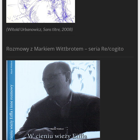
(Witold Urbanowicz, Sans titre, 2008)
Rozmowy z Markiem Wittbrotem – seria Re/cogito