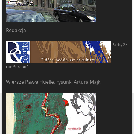
Redakcja
Paris, 25
rue Surcouf
Wiersze Pawła Huelle, rysunki Artura Majki