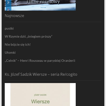
Najnowsze
pustki
W Rzymie dziś „śniegiem prószy”
Nie bójcie się ich!
Ułomki
,,Celnik” – Henri Rousseau w paryskiej Oranżerii
Ks. Józef Sadzik Wiersze – seria Re/cogito