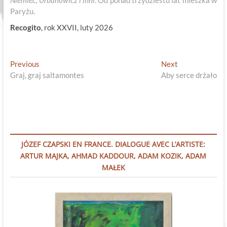
Niemiec, Urbanowicz i inni
. Od ponad trzydziestu lat mieszka w
Paryżu.
Recogito
, rok XXVII, luty 2026
Nawigacja
Previous
Next
Previous
Next
post:
post:
Graj, graj saltamontes
Aby serce drżało
wpisu
JÓZEF CZAPSKI EN FRANCE. DIALOGUE AVEC L’ARTISTE:
ARTUR MAJKA, AHMAD KADDOUR, ADAM KOZIK, ADAM
MAŁEK