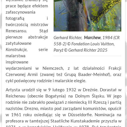
prace będące efektem
zafascynowania
fotografią i
twórczością mistrzów
Renesansu. Stąd
pierwsze abstrakcje
Gerhard Richter,
Marchew
, 1984 (CR
zatytułowane
558-2) ©
.
Fondation Louis Vuitton,
Konstrukcje,
serie
Paryż ©
.
Gerhard Richter 2025
malarstwa
inspirowane
wydarzeniami w Niemczech, z lat działalności Frakcji
Czerwonej Armii (zwanej też Grupą Baader-Meinhof), oraz
cykl poświęcony rodzinie i malarskie elegie.
Artysta urodził się w 9 lutego 1932 w Dreźnie. Dorastał w
Reichenau (obecnie Bogatynia) na Dolnym Śląsku. W jego
rodzinie nie zabrakło powiązań z niemiecką III Rzeszą i partią
nazistów. Drezno, miasto pod zarządami komunistów, opuścił
w 1961 roku osiedlając się w Düsseldorfie. Nominacja na
profesora w tamtejszej Staatliche Kunstakademie przyszła w