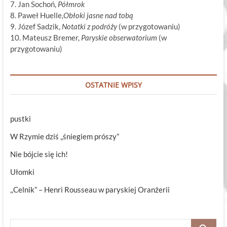
7. Jan Sochoń,
Półmrok
8. Paweł Huelle,
Obłoki jasne nad tobą
9. Józef Sadzik,
Notatki z podróży
(w przygotowaniu)
10. Mateusz Bremer,
Paryskie obserwatorium
(w
przygotowaniu)
OSTATNIE WPISY
pustki
W Rzymie dziś „śniegiem prószy”
Nie bójcie się ich!
Ułomki
,,Celnik” – Henri Rousseau w paryskiej Oranżerii
Szukaj