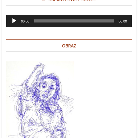
Odtwarzacz
00:00
00:00
plików
dźwiękowych
OBRAZ