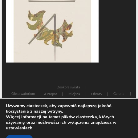
Dookoła świata
Obserwatorium
Galeria
À Propos
Miejsca
Obrazy
Wczoraj i dziś
Kultura
Cywilizacja
Historia
Używamy ciasteczek, aby zapewnić najlepszą jakość
Sacrum profanum
Teksty
Zamyślenia
korzystania z naszej witryny.
Znaki czasu
Świadectwa
Na marginesie
Rozmowy
Więcej informacji na temat plików ciasteczka, których
używamy, oraz możliwości ich wyłączenia znajdziesz w
| Designed by:
Theme Freesia
|
WordPress
| © Copyright All right reserved
ustawieniach
.