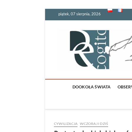
Skip
piątek, 07 sierpnia, 2026
to
content
DOOKOŁA ŚWIATA
OBSER
CYWILIZACJA
WCZORAJ I DZIŚ