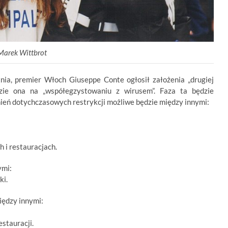
Marek Wittbrot
nia, premier Włoch Giuseppe Conte ogłosił założenia „drugiej
zie ona na „współegzystowaniu z wirusem”. Faza ta będzie
ień dotychczasowych restrykcji możliwe będzie między innymi:
 i restauracjach.
ymi:
ki.
iędzy innymi:
stauracji.