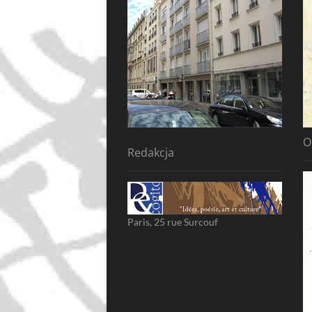
O
Redakcja
Paris, 25 rue Surcouf