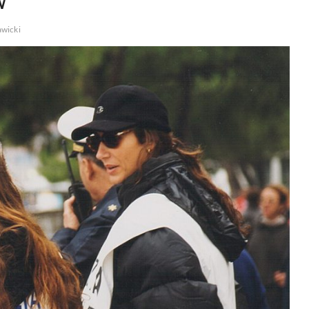
w
awicki