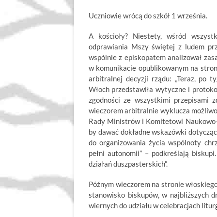
Uczniowie wrócą do szkół 1 września.
A kościoły? Niestety, wśród wszyst
odprawiania Mszy świętej z ludem przy
wspólnie z episkopatem analizował zasa
w komunikacie opublikowanym na stroni
arbitralnej decyzji rządu: „Teraz, po 
Włoch przedstawiła wytyczne i protokoł
zgodności ze wszystkimi przepisami 
wieczorem arbitralnie wyklucza możliw
Rady Ministrów i Komitetowi Naukowo-T
by dawać dokładne wskazówki dotyczące
do organizowania życia wspólnoty chr
pełni autonomii” – podkreślają biskup
działań duszpasterskich”.
Późnym wieczorem na stronie włoskiego 
stanowisko biskupów, w najbliższych d
wiernych do udziału w celebracjach litu