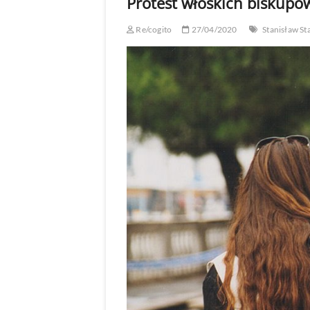
Protest włoskich biskupó
Re/cogito
27/04/2020
Stanisław St