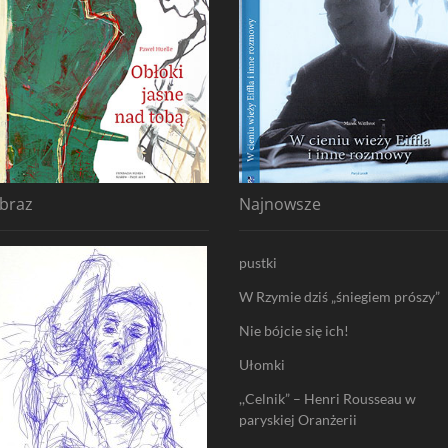
braz
Najnowsze
pustki
W Rzymie dziś „śniegiem prószy”
Nie bójcie się ich!
Ułomki
,,Celnik” – Henri Rousseau w
paryskiej Oranżerii