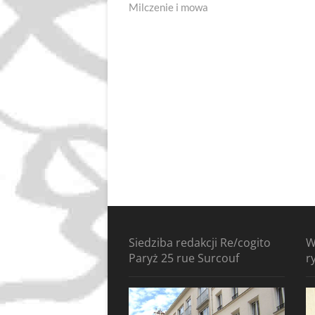
post:
Milczenie i mowa
wpisu
Siedziba redakcji Re/cogito
W
Paryż 25 rue Surcouf
r