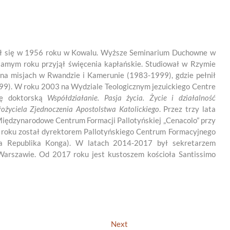
dził się w 1956 roku w Kowalu. Wyższe Seminarium Duchowne w
amym roku przyjął święcenia kapłańskie. Studiował w Rzymie
 na misjach w Rwandzie i Kamerunie (1983-1999), gdzie pełnił
99). W roku 2003 na Wydziale Teologicznym jezuickiego Centre
cę doktorską
Współdziałanie. Pasja życia. Życie i działalność
ożyciela Zjednoczenia Apostolstwa Katolickiego
. Przez trzy lata
Międzynarodowe Centrum Formacji Pallotyńskiej „Cenacolo” przy
 roku został dyrektorem Pallotyńskiego Centrum Formacyjnego
a Republika Konga). W latach 2014-2017 był sekretarzem
Warszawie. Od 2017 roku jest kustoszem kościoła Santissimo
Next
Next