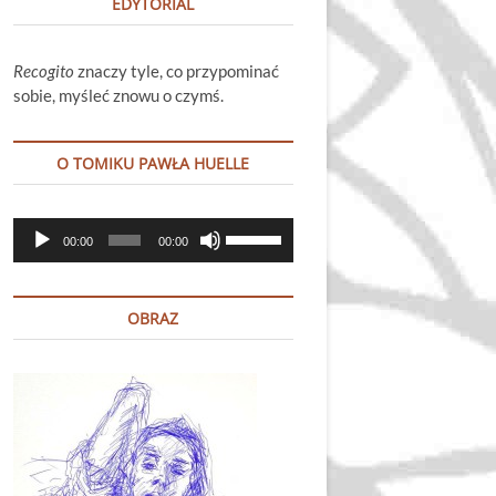
EDYTORIAL
Recogito
znaczy tyle, co przypominać
sobie, myśleć znowu o czymś.
O TOMIKU PAWŁA HUELLE
Odtwarzacz
Używaj
00:00
00:00
plików
strzałek
dźwiękowych
do
góry
OBRAZ
oraz
do
dołu
aby
zwiększyć
lub
zmniejszyć