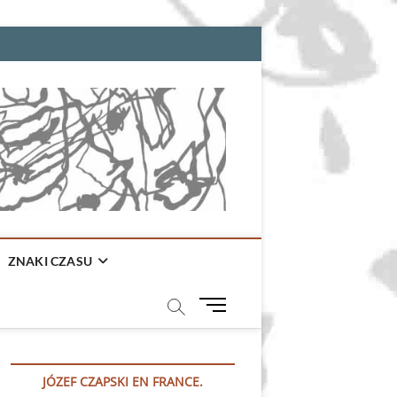
ZNAKI CZASU
M
e
n
u
JÓZEF CZAPSKI EN FRANCE.
B