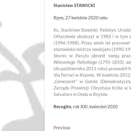
Stanisław STAWICKI
Rzym, 27 kwietnia 2020 roku
Ks. Stanisław Stawicki. Pallotyn. Uro
Ołtarzewie ukończył w 1982 i w tym s
(1986-1988). Przez wiele lat pracował
stanowisko mistrza nowicjatu (1990-19
Sèvres w Paryżu obronił swoją pra
Wincentego Pallottiego (1795-1850), zał
(do października 2011 roku) prowadził 
Via Ferrari w Rzymie. W kwietniu 2012
„Genezaret” w Gomie (Demokratyczn
Zarządu Prowincji Chrystusa Króla w 
Salvatore in Onda w Rzymie.
Recogito
, rok XXI, kwiecień 2020
Nawigacja
Previous
Previous