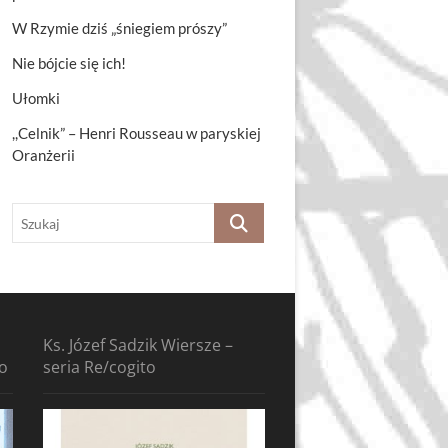
W Rzymie dziś „śniegiem prószy”
Nie bójcie się ich!
Ułomki
,,Celnik” – Henri Rousseau w paryskiej
Oranżerii
Szukaj
Ks. Józef Sadzik Wiersze –
to
seria Re/cogito