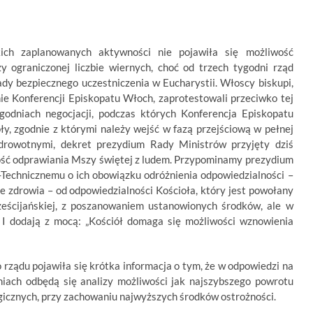
kich zaplanowanych aktywności nie pojawiła się możliwość
 ograniczonej liczbie wiernych, choć od trzech tygodni rząd
dy bezpiecznego uczestniczenia w Eucharystii. Włoscy biskupi,
e Konferencji Episkopatu Włoch, zaprotestowali przeciwko tej
tygodniach negocjacji, podczas których Konferencja Episkopatu
y, zgodnie z którymi należy wejść w fazą przejściową w pełnej
zdrowotnymi, dekret prezydium Rady Ministrów przyjęty dziś
ość odprawiania Mszy świętej z ludem. Przypominamy prezydium
echnicznemu o ich obowiązku odróżnienia odpowiedzialności –
 zdrowia – od odpowiedzialności Kościoła, który jest powołany
ześcijańskiej, z poszanowaniem ustanowionych środków, ale w
i. I dodają z mocą: „Kościół domaga się możliwości wznowienia
rządu pojawiła się krótka informacja o tym, że w odpowiedzi na
niach odbędą się analizy możliwości jak najszybszego powrotu
rgicznych, przy zachowaniu najwyższych środków ostrożności.