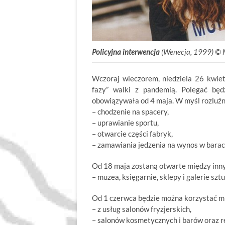
Policyjna interwencja
(Wenecja, 1999) © 
Wczoraj wieczorem, niedziela 26 kwiet
fazy” walki z pandemią. Polegać będ
obowiązywała od 4 maja. W myśl rozluźn
– chodzenie na spacery,
– uprawianie sportu,
– otwarcie części fabryk,
– zamawiania jedzenia na wynos w barach
Od 18 maja zostaną otwarte między inn
– muzea, księgarnie, sklepy i galerie sztu
Od 1 czerwca będzie można korzystać m
– z usług salonów fryzjerskich,
– salonów kosmetycznych i barów oraz re