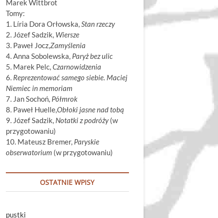
Marek Wittbrot
Tomy:
1. Líria Dora Orłowska,
Stan rzeczy
2. Józef Sadzik,
Wiersze
3. Paweł Jocz,
Zamyślenia
4. Anna Sobolewska,
Paryż bez ulic
5. Marek Pelc,
Czarnowidzenia
6.
Reprezentować samego siebie. Maciej
Niemiec in memoriam
7. Jan Sochoń,
Półmrok
8. Paweł Huelle,
Obłoki jasne nad tobą
9. Józef Sadzik,
Notatki z podróży
(w
przygotowaniu)
10. Mateusz Bremer,
Paryskie
obserwatorium
(w przygotowaniu)
OSTATNIE WPISY
pustki