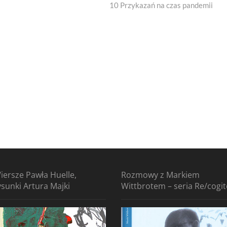
post:
10 Przykazań na czas pandemii
iersze Pawła Huelle,
Rozmowy z Markiem
ysunki Artura Majki
Wittbrotem – seria Re/cogi