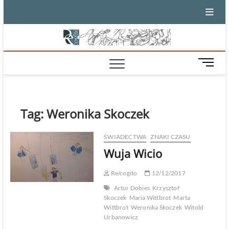
Skip
to
content
M
e
n
u
B
Tag:
Weronika Skoczek
u
t
ŚWIADECTWA
ZNAKI CZASU
t
Wuja Wicio
o
n
Re/cogito
12/12/2017
Artur Dobies
Krzysztof
Skoczek
Maria Wittbrot
Marta
Wittbrot
Weronika Skoczek
Witold
Urbanowicz