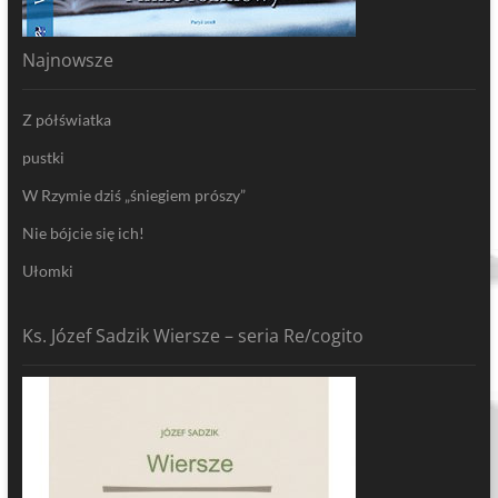
Najnowsze
Z półświatka
pustki
W Rzymie dziś „śniegiem prószy”
Nie bójcie się ich!
Ułomki
Ks. Józef Sadzik Wiersze – seria Re/cogito