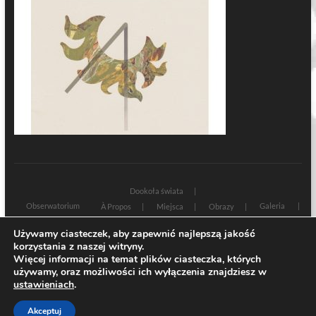
Dookoła świata
Obserwatorium
Galeria
À Propos
Miejsca
Obrazy
Wczoraj i dziś
Kultura
Cywilizacja
Historia
Używamy ciasteczek, aby zapewnić najlepszą jakość
Sacrum profanum
Teksty
Zamyślenia
korzystania z naszej witryny.
Znaki czasu
Świadectwa
Na marginesie
Rozmowy
Więcej informacji na temat plików ciasteczka, których
używamy, oraz możliwości ich wyłączenia znajdziesz w
| Designed by:
Theme Freesia
|
WordPress
| © Copyright All right reserved
ustawieniach
.
Akceptuj