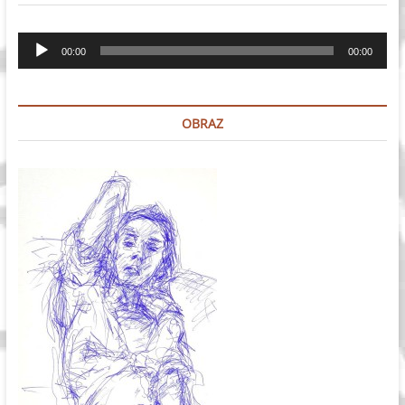
Odtwarzacz
00:00
00:00
plików
dźwiękowych
OBRAZ