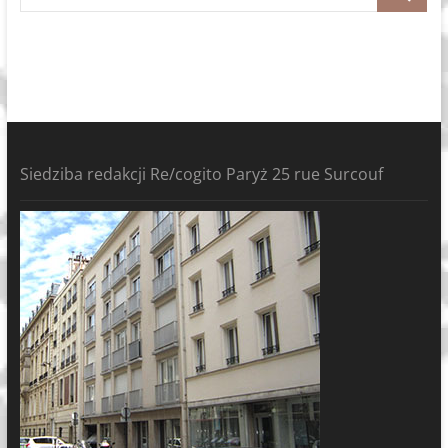
Siedziba redakcji Re/cogito Paryż 25 rue Surcouf