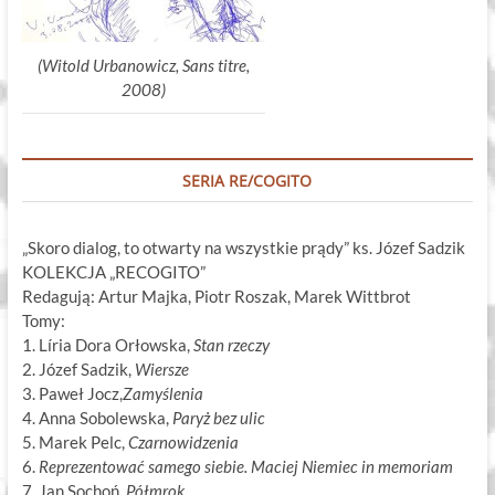
(Witold Urbanowicz, Sans titre,
2008)
SERIA RE/COGITO
„Skoro dialog, to otwarty na wszystkie prądy” ks. Józef Sadzik
KOLEKCJA „RECOGITO”
Redagują: Artur Majka, Piotr Roszak, Marek Wittbrot
Tomy:
1. Líria Dora Orłowska,
Stan rzeczy
2. Józef Sadzik,
Wiersze
3. Paweł Jocz,
Zamyślenia
4. Anna Sobolewska,
Paryż bez ulic
5. Marek Pelc,
Czarnowidzenia
6.
Reprezentować samego siebie. Maciej Niemiec in memoriam
7. Jan Sochoń,
Półmrok