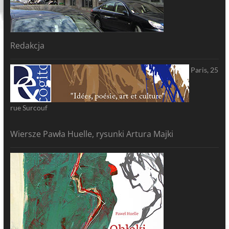
Redakcja
Paris, 25
rue Surcouf
Wiersze Pawła Huelle, rysunki Artura Majki