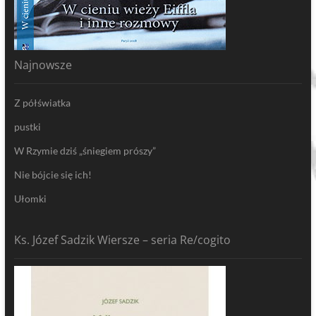
Najnowsze
Z półświatka
pustki
W Rzymie dziś „śniegiem prószy”
Nie bójcie się ich!
Ułomki
Ks. Józef Sadzik Wiersze – seria Re/cogito