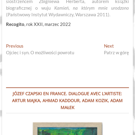
siostrzeńcem Zbigniewa Herberta, autorem książki
biograficznej o wuju
Kamień, na którym mnie urodzono
(Państwowy Instytut Wydawniczy, Warszawa 2011).
Recogito
, rok XXII, marzec 2022
Nawigacja
Previous
Next
Previous
Next
post:
post:
Ojciec i syn. O możliwości powrotu
Patrz w górę
wpisu
JÓZEF CZAPSKI EN FRANCE. DIALOGUE AVEC L’ARTISTE:
ARTUR MAJKA, AHMAD KADDOUR, ADAM KOZIK, ADAM
MAŁEK