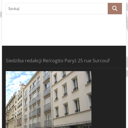
Szukaj
Siedziba redakcji Re/cogito Paryż 25 rue Surcouf