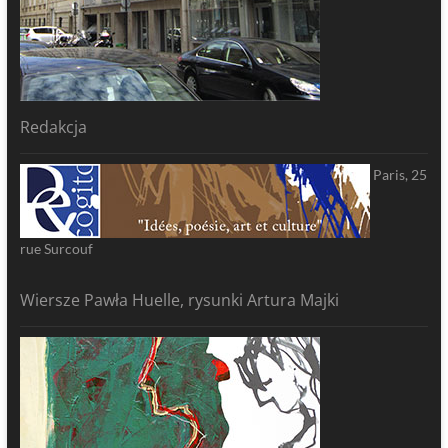
Redakcja
Paris, 25
rue Surcouf
Wiersze Pawła Huelle, rysunki Artura Majki