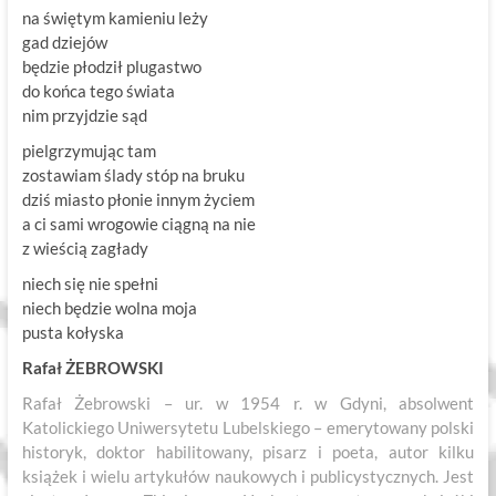
na świętym kamieniu leży
gad dziejów
będzie płodził plugastwo
do końca tego świata
nim przyjdzie sąd
pielgrzymując tam
zostawiam ślady stóp na bruku
dziś miasto płonie innym życiem
a ci sami wrogowie ciągną na nie
z wieścią zagłady
niech się nie spełni
niech będzie wolna moja
pusta kołyska
Rafał ŻEBROWSKI
Rafał Żebrowski – ur. w 1954 r. w Gdyni, absolwent
Katolickiego Uniwersytetu Lubelskiego – emerytowany polski
historyk, doktor habilitowany, pisarz i poeta, autor kilku
książek i wielu artykułów naukowych i publicystycznych. Jest