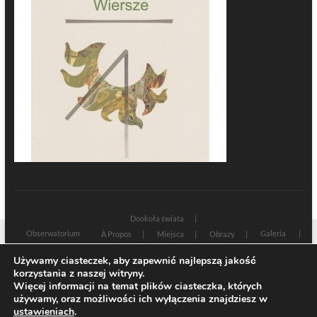
Dookoła świata
Obserwatorium
Galeria
À Propos
Miejsca
Obrazy
Wczoraj i dziś
Kultura
Cywilizacja
Historia
Używamy ciasteczek, aby zapewnić najlepszą jakość
Sacrum profanum
Teksty
Zamyślenia
korzystania z naszej witryny.
Znaki czasu
Świadectwa
Na marginesie
Rozmowy
Więcej informacji na temat plików ciasteczka, których
używamy, oraz możliwości ich wyłączenia znajdziesz w
| Designed by:
Theme Freesia
|
WordPress
| © Copyright All right reserved
ustawieniach
.