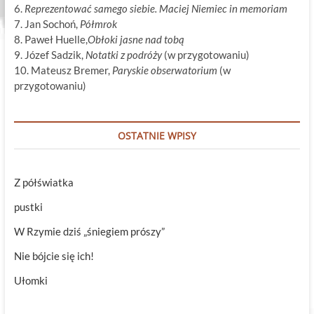
6.
Reprezentować samego siebie. Maciej Niemiec in memoriam
7. Jan Sochoń,
Półmrok
8. Paweł Huelle,
Obłoki jasne nad tobą
9. Józef Sadzik,
Notatki z podróży
(w przygotowaniu)
10. Mateusz Bremer,
Paryskie obserwatorium
(w
przygotowaniu)
OSTATNIE WPISY
Z półświatka
pustki
W Rzymie dziś „śniegiem prószy”
Nie bójcie się ich!
Ułomki