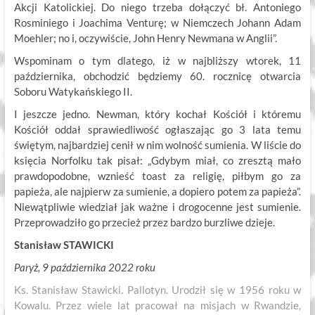
Akcji Katolickiej. Do niego trzeba dołączyć bł. Antoniego
Rosminiego i Joachima Venturę; w Niemczech Johann Adam
Moehler; no i, oczywiście, John Henry Newmana w Anglii”.
Wspominam o tym dlatego, iż w najbliższy wtorek, 11
października, obchodzić będziemy 60. rocznicę otwarcia
Soboru Watykańskiego II.
I jeszcze jedno. Newman, który kochał Kościół i któremu
Kościół oddał sprawiedliwość ogłaszając go 3 lata temu
świętym, najbardziej cenił w nim wolność sumienia. W liście do
księcia Norfolku tak pisał: „Gdybym miał, co zresztą mało
prawdopodobne, wznieść toast za religię, piłbym go za
papieża, ale najpierw za sumienie, a dopiero potem za papieża”.
Niewątpliwie wiedział jak ważne i drogocenne jest sumienie.
Przeprowadziło go przecież przez bardzo burzliwe dzieje.
Stanisław STAWICKI
Paryż, 9 października 2022 roku
Ks. Stanisław Stawicki. Pallotyn. Urodził się w 1956 roku w
Kowalu. Przez wiele lat pracował na misjach w Rwandzie,