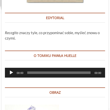
EDYTORIAL
Recogito
znaczy tyle, co przypominać sobie, myśleć znowu o
czymś.
O TOMIKU PAWŁA HUELLE
Odtwarzacz
00:00
00:00
plików
dźwiękowych
OBRAZ