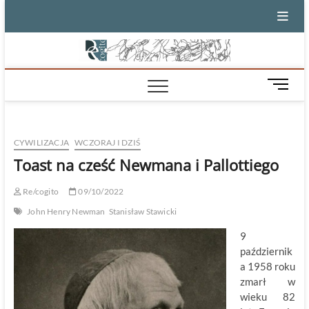
Skip
to
content
M
e
n
u
CYWILIZACJA
WCZORAJ I DZIŚ
B
u
Toast na cześć Newmana i Pallottiego
t
t
Re/cogito
09/10/2022
o
John Henry Newman
Stanisław Stawicki
n
9
październik
a 1958 roku
zmarł w
wieku 82