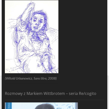
(Witold Urbanowicz, Sans titre, 2008)
Rozmowy z Markiem Wittbrotem – seria Re/cogito