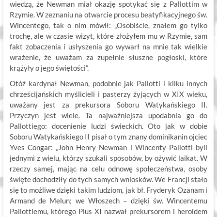
wiedzą, że Newman miał okazję spotykać się z Pallottim w
Rzymie. W zeznaniu na otwarcie procesu beatyfikacyjnego św.
Wincentego, tak o nim mówił: „Osobiście, znałem go tylko
trochę, ale w czasie wizyt, które złożyłem mu w Rzymie, sam
fakt zobaczenia i usłyszenia go wywarł na mnie tak wielkie
wrażenie, że uważam za zupełnie słuszne pogłoski, które
krążyły o jego świętości”.
Otóż kardynał Newman, podobnie jak Pallotti i kilku innych
chrześcijańskich myślicieli i pasterzy żyjących w XIX wieku,
uważany jest za prekursora Soboru Watykańskiego II.
Przyczyn jest wiele. Ta najważniejsza upodabnia go do
Pallottiego: docenienie ludzi świeckich. Oto jak w dobie
Soboru Watykańskiego II pisał o tym znany dominikanin ojciec
Yves Congar: „John Henry Newman i Wincenty Pallotti byli
jednymi z wielu, którzy szukali sposobów, by ożywić laikat. W
rzeczy samej, mając na celu odnowę społeczeństwa, osoby
święte dochodziły do tych samych wniosków. We Francji stało
się to możliwe dzięki takim ludziom, jak bł. Fryderyk Ozanam i
Armand de Melun; we Włoszech – dzięki św. Wincentemu
Pallottiemu, którego Pius XI nazwał prekursorem i heroldem