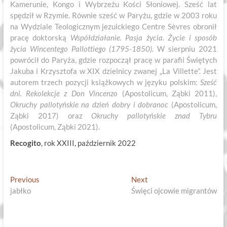
Kamerunie, Kongo i Wybrzeżu Kości Słoniowej. Sześć lat
spędził w Rzymie. Równie sześć w Paryżu, gdzie w 2003 roku
na Wydziale Teologicznym jezuickiego Centre Sèvres obronił
pracę doktorską
Współdziałanie. Pasja życia. Życie i sposób
życia Wincentego Pallottiego (1795-1850).
W sierpniu 2021
powrócił do Paryża, gdzie rozpoczął pracę w parafii Świętych
Jakuba i Krzysztofa w XIX dzielnicy zwanej „La Villette”. Jest
autorem trzech pozycji książkowych w języku polskim:
Sześć
dni. Rekolekcje z Don Vincenzo
(Apostolicum, Ząbki 2011),
Okruchy pallotyńskie na dzień dobry i dobranoc
(Apostolicum,
Ząbki 2017) oraz
Okruchy pallotyńskie znad Tybru
(Apostolicum, Ząbki 2021).
Recogito
, rok XXIII, październik 2022
Nawigacja
Previous
Next
Previous
Next
post:
post:
jabłko
Święci ojcowie migrantów
wpisu