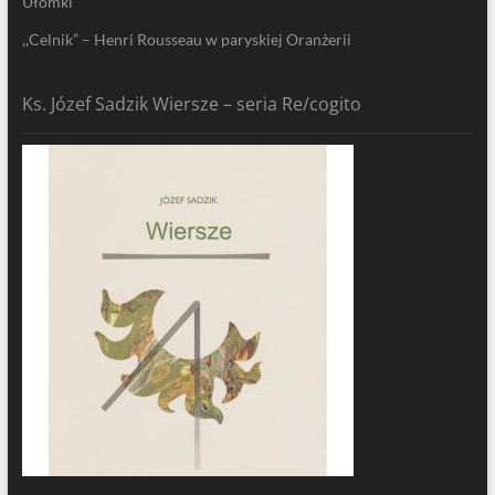
Ułomki
,,Celnik” – Henri Rousseau w paryskiej Oranżerii
Ks. Józef Sadzik Wiersze – seria Re/cogito