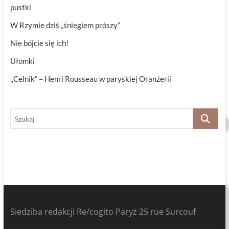
pustki
W Rzymie dziś „śniegiem prószy”
Nie bójcie się ich!
Ułomki
,,Celnik” – Henri Rousseau w paryskiej Oranżerii
Szukaj
Siedziba redakcji Re/cogito Paryż 25 rue Surcouf