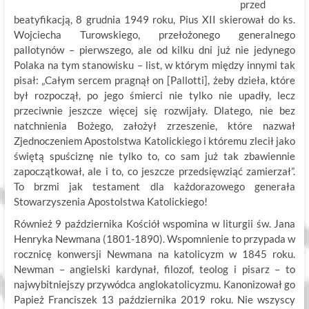
przed
beatyfikacją, 8 grudnia 1949 roku, Pius XII skierował do ks.
Wojciecha Turowskiego, przełożonego generalnego
pallotynów – pierwszego, ale od kilku dni już nie jedynego
Polaka na tym stanowisku – list, w którym między innymi tak
pisał: „Całym sercem pragnął on [Pallotti], żeby dzieła, które
był rozpoczął, po jego śmierci nie tylko nie upadły, lecz
przeciwnie jeszcze więcej się rozwijały. Dlatego, nie bez
natchnienia Bożego, założył zrzeszenie, które nazwał
Zjednoczeniem Apostolstwa Katolickiego i któremu zlecił jako
świętą spuściznę nie tylko to, co sam już tak zbawiennie
zapoczątkował, ale i to, co jeszcze przedsięwziąć zamierzał”.
To brzmi jak testament dla każdorazowego generała
Stowarzyszenia Apostolstwa Katolickiego!
Również 9 października Kościół wspomina w liturgii św. Jana
Henryka Newmana (1801-1890). Wspomnienie to przypada w
rocznicę konwersji Newmana na katolicyzm w 1845 roku.
Newman – angielski kardynał, filozof, teolog i pisarz – to
najwybitniejszy przywódca anglokatolicyzmu. Kanonizował go
Papież Franciszek 13 października 2019 roku. Nie wszyscy