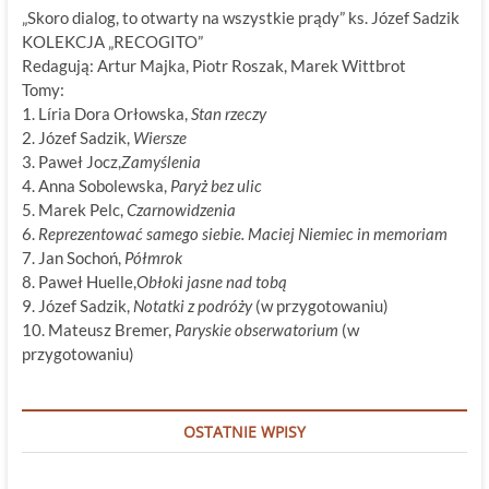
„Skoro dialog, to otwarty na wszystkie prądy” ks. Józef Sadzik
KOLEKCJA „RECOGITO”
Redagują: Artur Majka, Piotr Roszak, Marek Wittbrot
Tomy:
1. Líria Dora Orłowska,
Stan rzeczy
2. Józef Sadzik,
Wiersze
3. Paweł Jocz,
Zamyślenia
4. Anna Sobolewska,
Paryż bez ulic
5. Marek Pelc,
Czarnowidzenia
6.
Reprezentować samego siebie. Maciej Niemiec in memoriam
7. Jan Sochoń,
Półmrok
8. Paweł Huelle,
Obłoki jasne nad tobą
9. Józef Sadzik,
Notatki z podróży
(w przygotowaniu)
10. Mateusz Bremer,
Paryskie obserwatorium
(w
przygotowaniu)
OSTATNIE WPISY