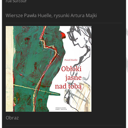
rue Surcouf
Wiersze Pawła Huelle, rysunki Artura Majki
Obraz