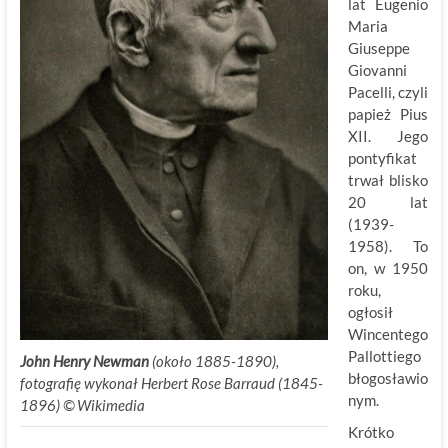
lat Eugenio
Maria
Giuseppe
Giovanni
Pacelli, czyli
papież Pius
XII. Jego
pontyfikat
trwał blisko
20 lat
(1939-
1958). To
on, w 1950
roku,
ogłosił
Wincentego
Pallottiego
John Henry Newman
(około 1885-1890),
błogosławio
fotografię wykonał Herbert Rose Barraud (1845-
nym.
1896) ©
.
Wikimedia
Krótko