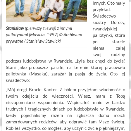
innych. Oto mały
przykład.
Świadectwo
siostry Doroty,
Stanisław
(pierwszy z lewej) z innymi
rwandyjskiej
pallotynami (Masaka, 1997) ©
.
Archiwum
pallotynki, która
prywatne / Stanisław Stawicki
po starcie
niemal całej
swej rodziny
podczas ludobójstwa w Rwandzie, „żyła bez chęci do życia”.
Stani jako proboszcz parafii, na terenie której pracowała
pallotynka (Masaka), zarażał ją pasją do życia. Oto jej
świadectwo:
„Mój drogi Bracie Kantor. Z bólem przyjęłam wiadomość o
twoim odejściu do wieczności. Wiesz, mam z Tobą
niezapomniane wspomnienia. Wspierałeś mnie w bardzo
trudnych i tragicznych dniach po ludobójstwie w Rwandzie,
kiedy pojechaliśmy razem na zgliszcza domu moich
zamordowanych rodziców, aby odprawić tam Mszę świętą.
Robiłeś wszystko, co mogłeś, aby uczynić życie piękniejszym,