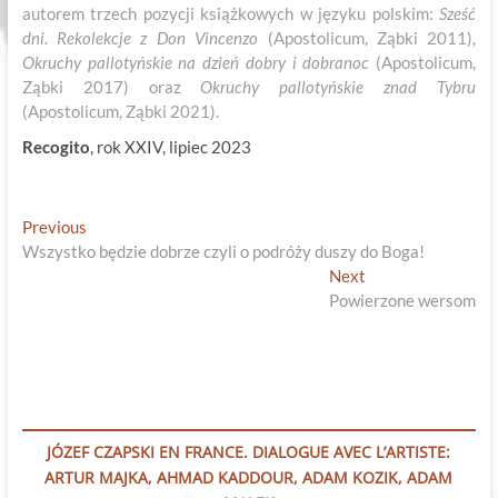
autorem trzech pozycji książkowych w języku polskim:
Sześć
dni. Rekolekcje z Don Vincenzo
(Apostolicum, Ząbki 2011),
Okruchy pallotyńskie na dzień dobry i dobranoc
(Apostolicum,
Ząbki 2017) oraz
Okruchy pallotyńskie znad Tybru
(Apostolicum, Ząbki 2021).
Recogito
, rok XXIV, lipiec 2023
Nawigacja
Previous
Previous
post:
Wszystko będzie dobrze czyli o podróży duszy do Boga!
wpisu
Next
Next
post:
Powierzone wersom
JÓZEF CZAPSKI EN FRANCE. DIALOGUE AVEC L’ARTISTE:
ARTUR MAJKA, AHMAD KADDOUR, ADAM KOZIK, ADAM