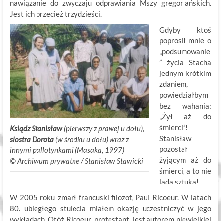
nawiązanie do zwyczaju odprawiania Mszy gregoriańskich.
Jest ich przecież trzydzieści.
Gdyby ktoś
poprosił mnie o
„podsumowanie
” życia Stacha
jednym krótkim
zdaniem,
powiedziałbym
bez wahania:
„Żył aż do
śmierci”!
Ksiądz Stanisław
(pierwszy z prawej u dołu),
Stanisław
siostra Dorota
(w środku u dołu) wraz z
pozostał
innymi pallotynkami (Masaka, 1997)
żyjącym aż do
©
.
Archiwum prywatne / Stanisław Stawicki
śmierci, a to nie
lada sztuka!
W 2005 roku zmarł francuski filozof, Paul Ricoeur. W latach
80. ubiegłego stulecia miałem okazję uczestniczyć w jego
wykładach. Otóż Ricoeur, protestant, jest autorem niewielkiej