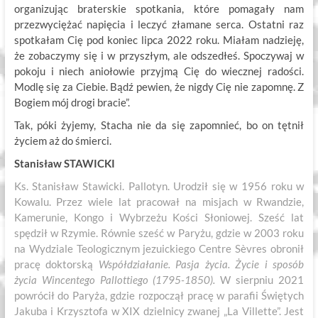
organizując braterskie spotkania, które pomagały nam
przezwyciężać napięcia i leczyć złamane serca. Ostatni raz
spotkałam Cię pod koniec lipca 2022 roku. Miałam nadzieję,
że zobaczymy się i w przyszłym, ale odszedłeś. Spoczywaj w
pokoju i niech aniołowie przyjmą Cię do wiecznej radości.
Modlę się za Ciebie. Bądź pewien, że nigdy Cię nie zapomnę. Z
Bogiem mój drogi bracie”.
Tak, póki żyjemy, Stacha nie da się zapomnieć, bo on tętnił
życiem aż do śmierci.
Stanisław STAWICKI
Ks. Stanisław Stawicki. Pallotyn. Urodził się w 1956 roku w
Kowalu. Przez wiele lat pracował na misjach w Rwandzie,
Kamerunie, Kongo i Wybrzeżu Kości Słoniowej. Sześć lat
spędził w Rzymie. Równie sześć w Paryżu, gdzie w 2003 roku
na Wydziale Teologicznym jezuickiego Centre Sèvres obronił
pracę doktorską
Współdziałanie. Pasja życia. Życie i sposób
życia Wincentego Pallottiego (1795-1850).
W sierpniu 2021
powrócił do Paryża, gdzie rozpoczął pracę w parafii Świętych
Jakuba i Krzysztofa w XIX dzielnicy zwanej „La Villette”. Jest