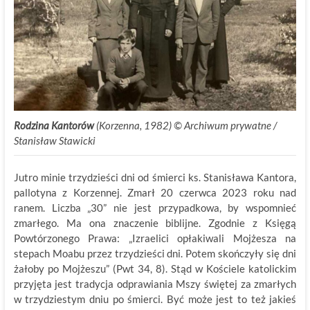
Rodzina Kantorów
(Korzenna,
1982) © Archiwum prywatne /
Stanisław Stawicki
Jutro minie trzydzieści dni od śmierci ks. Stanisława Kantora,
pallotyna z Korzennej. Zmarł 20 czerwca 2023 roku nad
ranem. Liczba „30” nie jest przypadkowa, by wspomnieć
zmarłego. Ma ona znaczenie biblijne. Zgodnie z Księgą
Powtórzonego Prawa: „Izraelici opłakiwali Mojżesza na
stepach Moabu przez trzydzieści dni. Potem skończyły się dni
żałoby po Mojżeszu” (Pwt 34, 8). Stąd w Kościele katolickim
przyjęta jest tradycja odprawiania Mszy świętej za zmarłych
w trzydziestym dniu po śmierci. Być może jest to też jakieś