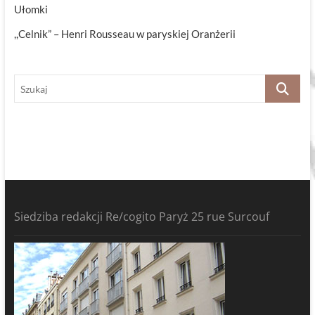
Ułomki
,,Celnik” – Henri Rousseau w paryskiej Oranżerii
Szukaj
Siedziba redakcji Re/cogito Paryż 25 rue Surcouf