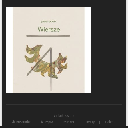
Dookoła świata
Obserwatorium
Galeria
À Propos
Miejsca
Obrazy
Wczoraj i dziś
Kultura