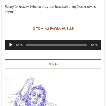
Recogito
znaczy tyle, co przypominać sobie, myśleć znowu o
czymś.
O TOMIKU PAWŁA HUELLE
Odtwarzacz
00:00
00:00
plików
dźwiękowych
OBRAZ