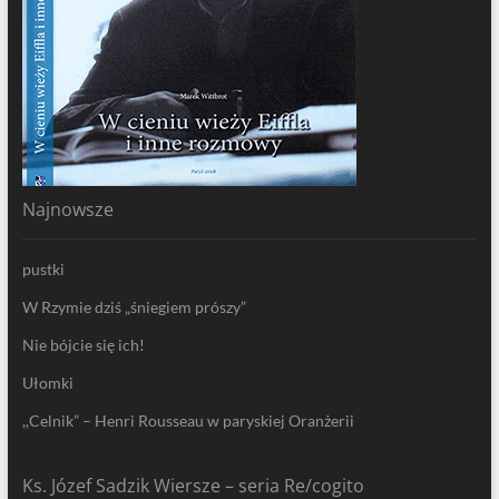
Najnowsze
pustki
W Rzymie dziś „śniegiem prószy”
Nie bójcie się ich!
Ułomki
,,Celnik” – Henri Rousseau w paryskiej Oranżerii
Ks. Józef Sadzik Wiersze – seria Re/cogito