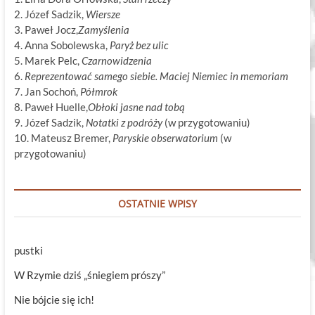
2. Józef Sadzik,
Wiersze
3. Paweł Jocz,
Zamyślenia
4. Anna Sobolewska,
Paryż bez ulic
5. Marek Pelc,
Czarnowidzenia
6.
Reprezentować samego siebie. Maciej Niemiec in memoriam
7. Jan Sochoń,
Półmrok
8. Paweł Huelle,
Obłoki jasne nad tobą
9. Józef Sadzik,
Notatki z podróży
(w przygotowaniu)
10. Mateusz Bremer,
Paryskie obserwatorium
(w
przygotowaniu)
OSTATNIE WPISY
pustki
W Rzymie dziś „śniegiem prószy”
Nie bójcie się ich!