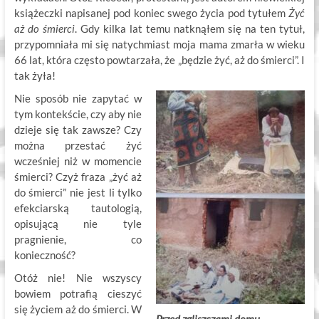
książeczki napisanej pod koniec swego życia pod tytułem
Żyć
aż do śmierci
. Gdy kilka lat temu natknąłem się na ten tytuł,
przypomniała mi się natychmiast moja mama zmarła w wieku
66 lat, która często powtarzała, że „będzie żyć, aż do śmierci”. I
tak żyła!
Nie sposób nie zapytać w
tym kontekście, czy aby nie
dzieje się tak zawsze? Czy
można przestać żyć
wcześniej niż w momencie
śmierci? Czyż fraza „żyć aż
do śmierci” nie jest li tylko
efekciarską tautologią,
opisującą nie tyle
pragnienie, co
konieczność?
Otóż nie! Nie wszyscy
bowiem potrafią cieszyć
się życiem aż do śmierci. W