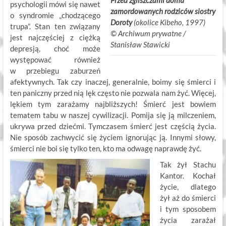
Przed zgliszczami domu
psychologii mówi się nawet
zamordowanych rodziców siostry
o syndromie „chodzącego
Doroty
(okolice Kibeho, 1997)
trupa”. Stan ten związany
©
.
Archiwum prywatne /
jest najczęściej z ciężką
Stanisław Stawicki
depresją, choć może
występować również
w przebiegu zaburzeń
afektywnych. Tak czy inaczej, generalnie, boimy się śmierci i
ten paniczny przed nią lęk często nie pozwala nam żyć. Więcej,
lękiem tym zarażamy najbliższych! Śmierć jest bowiem
tematem tabu w naszej cywilizacji. Pomija się ją milczeniem,
ukrywa przed dziećmi. Tymczasem śmierć jest częścią życia.
Nie sposób zachwycić się życiem ignorując ją. Innymi słowy,
śmierci nie boi się tylko ten, kto ma odwagę naprawdę żyć.
Tak żył Stachu
Kantor. Kochał
życie, dlatego
żył aż do śmierci
i tym sposobem
życia zarażał