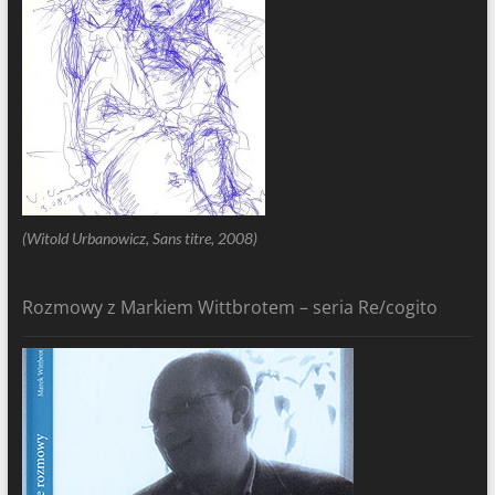
(Witold Urbanowicz, Sans titre, 2008)
Rozmowy z Markiem Wittbrotem – seria Re/cogito