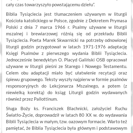
cały czas towarzyszyło powstającemu dziełu”.
Biblia Tysiąclecia jest tłumaczeniem używanym w liturgii
Kościoła katolickiego w Polsce, zgodnie z Dekretem Prymasa
Polski z dnia 7 marca 1966 r. Psalmy używane w liturgii
mszalnej i brewiarzowej różnią się od przekładu Biblii
Tysiąclecia. Poeta Marek Skwarnicki na potrzeby odnowionej
liturgii godzin przygotował w latach 1971-1976 adaptację
Księgi Psalmów z pierwszego wydania Biblii Tysiąclecia.
Jednocześnie benedyktyn O. Placyd Galiński OSB opracował
używane w liturgii pieśni ze Starego i Nowego Testamentu.
Celem obu adaptacji miało być ułatwienie recytacji oraz
śpiewu grupowego. Teksty wyszły najpierw w formie psalmów
responsoryjnych do Lekcjonarza Mszalnego, a potem (z
niewielką korektą) do ksiąg Liturgii godzin wydawanych
również przez Pallottinum.
Sługa Boży ks. Franciszek Blachnicki, założyciel Ruchu
Światło-Życie, doprowadził w latach 80 XX w. do wydawania
Biblii Tysiąclecia w małym, tzw. oazowym formacie. Warto też
pamiętać, że Biblia Tysiąclecia była głównym i podstawowym