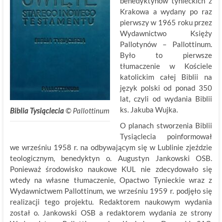
benedyktynów tynieckich z
Krakowa a wydany po raz
pierwszy w 1965 roku przez
Wydawnictwo Księży
Pallotynów – Pallottinum.
Było to pierwsze
tłumaczenie w Kościele
katolickim całej Biblii na
język polski od ponad 350
lat, czyli od wydania Biblii
ks. Jakuba Wujka.
Biblia Tysiąclecia
©
.
Pallottinum
O planach stworzenia Biblii
Tysiąclecia poinformował
we wrześniu 1958 r. na odbywającym się w Lublinie zjeździe
teologicznym, benedyktyn o. Augustyn Jankowski OSB.
Ponieważ środowisko naukowe KUL nie zdecydowało się
wtedy na własne tłumaczenie, Opactwo Tynieckie wraz z
Wydawnictwem Pallottinum, we wrześniu 1959 r. podjęło się
realizacji tego projektu. Redaktorem naukowym wydania
został o. Jankowski OSB a redaktorem wydania ze strony