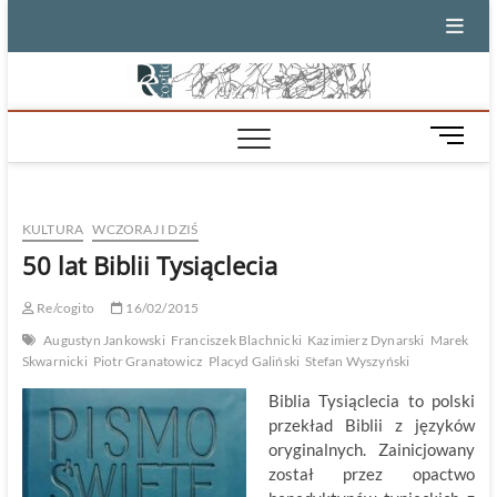
Skip
to
content
M
e
n
u
KULTURA
WCZORAJ I DZIŚ
B
u
50 lat Biblii Tysiąclecia
t
t
Re/cogito
16/02/2015
o
Augustyn Jankowski
Franciszek Blachnicki
Kazimierz Dynarski
Marek
n
Skwarnicki
Piotr Granatowicz
Placyd Galiński
Stefan Wyszyński
Biblia Tysiąclecia to polski
przekład Biblii z języków
oryginalnych. Zainicjowany
został przez opactwo