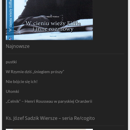
Najnowsze
pustki
W Rzymie dziś „śniegiem prószy”
Nie bójcie się ich!
Ułomki
,,Celnik” – Henri Rousseau w paryskiej Oranżerii
Ks. Józef Sadzik Wiersze – seria Re/cogito