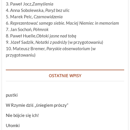
3. Paweł Jocz,
Zamyślenia
4. Anna Sobolewska,
Paryż bez ulic
5. Marek Pelc,
Czarnowidzenia
6.
Reprezentować samego siebie. Maciej Niemiec in memoriam
7. Jan Sochoń,
Półmrok
8. Paweł Huelle,
Obłoki jasne nad tobą
9. Józef Sadzik,
Notatki z podróży
(w przygotowaniu)
10. Mateusz Bremer,
Paryskie obserwatorium
(w
przygotowaniu)
OSTATNIE WPISY
pustki
W Rzymie dziś „śniegiem prószy”
Nie bójcie się ich!
Ułomki