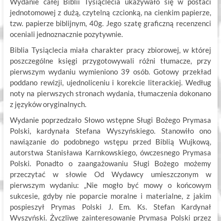
Wydanie całej Biblii Tysiąclecia ukazywało się w postaci
jednotomowej z dużą, czytelną czcionką, na cienkim papierze,
tzw. papierze biblijnym, 40g. Jego szatę graficzną recenzenci
oceniali jednoznacznie pozytywnie.
Biblia Tysiąclecia miała charakter pracy zbiorowej, w której
poszczególne księgi przygotowywali różni tłumacze, przy
pierwszym wydaniu wymieniono 39 osób. Gotowy przekład
poddano rewizji, ujednoliceniu i korekcie literackiej. Według
noty na pierwszych stronach wydania, tłumaczenia dokonano
z języków oryginalnych.
Wydanie poprzedzało Słowo wstępne Sługi Bożego Prymasa
Polski, kardynała Stefana Wyszyńskiego. Stanowiło ono
nawiązanie do podobnego wstępu przed Biblią Wujkową,
autorstwa Stanisława Karnkowskiego, ówczesnego Prymasa
Polski. Ponadto o zaangażowaniu Sługi Bożego możemy
przeczytać w słowie Od Wydawcy umieszczonym w
pierwszym wydaniu: „Nie mogło być mowy o końcowym
sukcesie, gdyby nie poparcie moralne i materialne, z jakim
pospieszył Prymas Polski J. Em. Ks. Stefan Kardynał
Wyszyński. Życzliwe zainteresowanie Prymasa Polski przez