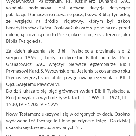
Wydawnictwa Pallottinum, ks. Kazimierz Dynarski SAC,
wspólnie podejmowali oni główne decyzje dotyczące
publikacji. Tłumaczenie nazwano początkowo Biblią Tyniecką,
ze względu na źródło inicjatywy, którym był zakon
benedyktynów z Tyńca. Ponieważ ukazało się ono na rok przed
milenijną rocznicą chrztu Polski, określono je ostatecznie jako
Biblia Tysiąclecia.
Za dzień ukazania się Biblii Tysiąclecia przyjmuje się 2
sierpnia 1965 r., kiedy to dyrektor Pallottinum ks. Piotr
Granatowicz SAC, wręczył pierwsze egzemplarze Biblii
Prymasowi Kard. S. Wyszyńskiemu. Jesienią tego samego roku
Prymas wręczył specjalnie przygotowany egzemplarz Biblii
Ojcu Świętemu Pawłowi VI.
Do dziś ukazało się pięć głównych wydań Biblii Tysiąclecia.
Kolejne wydania wychodziły w latach: I – 1965, II – 1971, III –
1980, IV – 1983, V – 1999.
Nowy Testament ukazywał się w odrębnych cyklach. Osobno
wydawano też Ewangelie i inne pojedyncze księgi. Do dzisiaj
ukazało się dziesięć poprawianych NT.