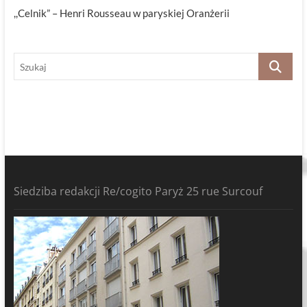
,,Celnik” – Henri Rousseau w paryskiej Oranżerii
Szukaj
Siedziba redakcji Re/cogito Paryż 25 rue Surcouf