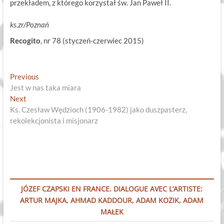
przekładem, z którego korzystał św. Jan Paweł II.
ks.zr/Poznań
Recogito
, nr 78 (styczeń-czerwiec 2015)
Nawigacja
Previous
Previous
post:
Jest w nas taka miara
wpisu
Next
Next
post:
Ks. Czesław Wędzioch (1906-1982) jako duszpasterz,
rekolekcjonista i misjonarz
JÓZEF CZAPSKI EN FRANCE. DIALOGUE AVEC L’ARTISTE:
ARTUR MAJKA, AHMAD KADDOUR, ADAM KOZIK, ADAM
MAŁEK