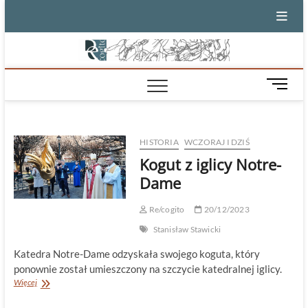
Skip
to
content
M
e
n
u
HISTORIA
WCZORAJ I DZIŚ
B
u
Kogut z iglicy Notre-
t
Dame
t
o
Re/cogito
20/12/2023
n
Stanisław Stawicki
Katedra Notre-Dame odzyskała swojego koguta, który
ponownie został umieszczony na szczycie katedralnej iglicy.
Kogut
Więcej
z
iglicy