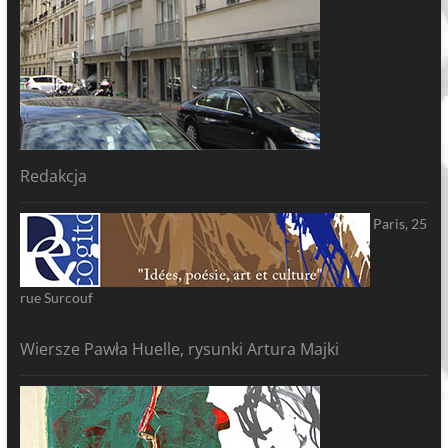
Redakcja
Paris, 25
rue Surcouf
Wiersze Pawła Huelle, rysunki Artura Majki