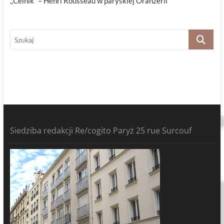
,,Celnik” – Henri Rousseau w paryskiej Oranżerii
Szukaj
Siedziba redakcji Re/cogito Paryż 25 rue Surcouf