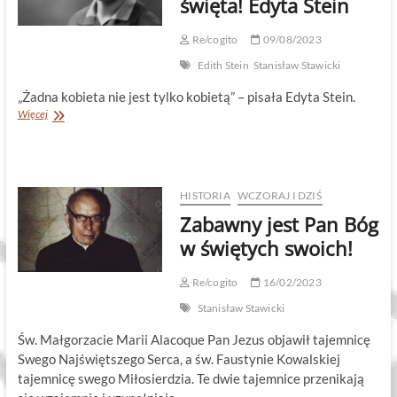
święta! Edyta Stein
Re/cogito
09/08/2023
Edith Stein
Stanisław Stawicki
„Żadna kobieta nie jest tylko kobietą” – pisała Edyta Stein.
Piękna,
Więcej
mądra
i
święta!
Edyta
Stein
HISTORIA
WCZORAJ I DZIŚ
Zabawny jest Pan Bóg
w świętych swoich!
Re/cogito
16/02/2023
Stanisław Stawicki
Św. Małgorzacie Marii Alacoque Pan Jezus objawił tajemnicę
Swego Najświętszego Serca, a św. Faustynie Kowalskiej
tajemnicę swego Miłosierdzia. Te dwie tajemnice przenikają