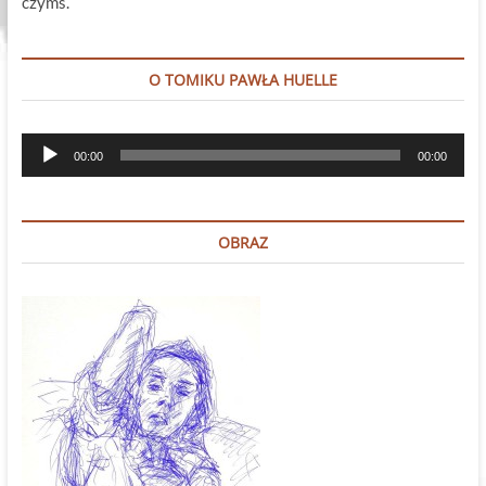
czymś.
O TOMIKU PAWŁA HUELLE
Odtwarzacz
00:00
00:00
plików
dźwiękowych
OBRAZ