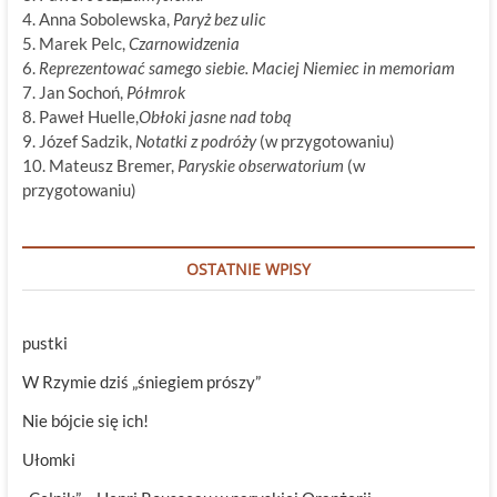
4. Anna Sobolewska,
Paryż bez ulic
5. Marek Pelc,
Czarnowidzenia
6.
Reprezentować samego siebie. Maciej Niemiec in memoriam
7. Jan Sochoń,
Półmrok
8. Paweł Huelle,
Obłoki jasne nad tobą
9. Józef Sadzik,
Notatki z podróży
(w przygotowaniu)
10. Mateusz Bremer,
Paryskie obserwatorium
(w
przygotowaniu)
OSTATNIE WPISY
pustki
W Rzymie dziś „śniegiem prószy”
Nie bójcie się ich!
Ułomki