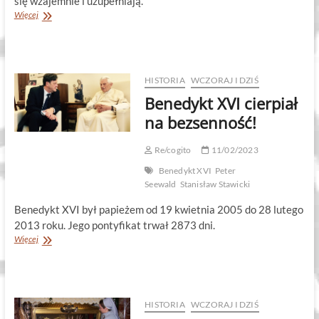
się wzajemnie i uzupełniają.
Zabawny
Więcej
jest
Pan
Bóg
w
świętych
HISTORIA
WCZORAJ I DZIŚ
swoich!
Benedykt XVI cierpiał
na bezsenność!
Re/cogito
11/02/2023
Benedykt XVI
Peter
Seewald
Stanisław Stawicki
Benedykt XVI był papieżem od 19 kwietnia 2005 do 28 lutego
2013 roku. Jego pontyfikat trwał 2873 dni.
Benedykt
Więcej
XVI
cierpiał
na
bezsenność!
HISTORIA
WCZORAJ I DZIŚ