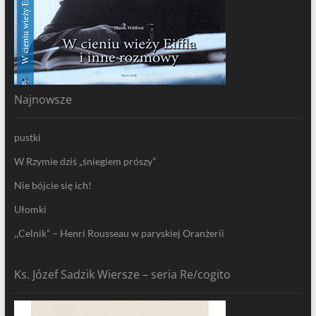
Najnowsze
pustki
W Rzymie dziś „śniegiem prószy”
Nie bójcie się ich!
Ułomki
,,Celnik” – Henri Rousseau w paryskiej Oranżerii
Ks. Józef Sadzik Wiersze – seria Re/cogito