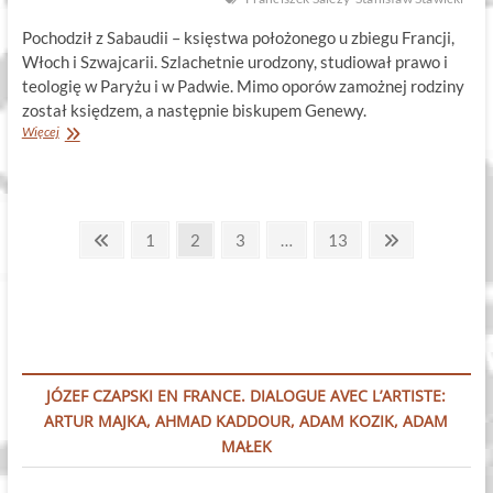
Pochodził z Sabaudii – księstwa położonego u zbiegu Francji,
Włoch i Szwajcarii. Szlachetnie urodzony, studiował prawo i
teologię w Paryżu i w Padwie. Mimo oporów zamożnej rodziny
został księdzem, a następnie biskupem Genewy.
Nie
Więcej
złość
się
nigdy
na
Stronicowanie
siebie!
Previous
Page
Page
Page
Page
Next
1
2
3
…
13
page
page
wpisów
JÓZEF CZAPSKI EN FRANCE. DIALOGUE AVEC L’ARTISTE:
ARTUR MAJKA, AHMAD KADDOUR, ADAM KOZIK, ADAM
MAŁEK