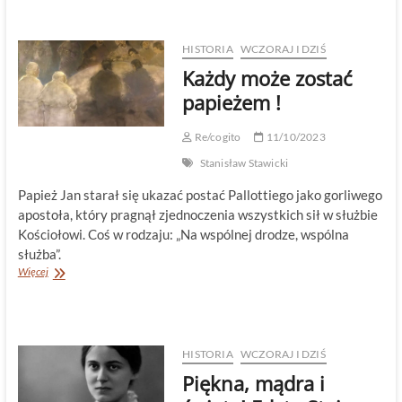
Notre-
Dame
HISTORIA
WCZORAJ I DZIŚ
Każdy może zostać
papieżem !
Re/cogito
11/10/2023
Stanisław Stawicki
Papież Jan starał się ukazać postać Pallottiego jako gorliwego
apostoła, który pragnął zjednoczenia wszystkich sił w służbie
Kościołowi. Coś w rodzaju: „Na wspólnej drodze, wspólna
służba”.
Każdy
Więcej
może
zostać
papieżem
!
HISTORIA
WCZORAJ I DZIŚ
Piękna, mądra i