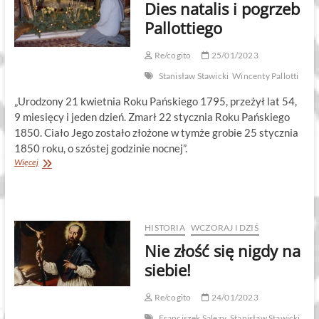
Dies natalis i pogrzeb
Pallottiego
Re/cogito
25/01/2023
Stanisław Stawicki
Wincenty Pallotti
„Urodzony 21 kwietnia Roku Pańskiego 1795, przeżył lat 54,
9 miesięcy i jeden dzień. Zmarł 22 stycznia Roku Pańskiego
1850. Ciało Jego zostało złożone w tymże grobie 25 stycznia
1850 roku, o szóstej godzinie nocnej”.
Dies
Więcej
natalis
i
pogrzeb
Pallottiego
HISTORIA
WCZORAJ I DZIŚ
Nie złość się nigdy na
siebie!
Re/cogito
24/01/2023
Franciszek Salezy
Stanisław Stawicki