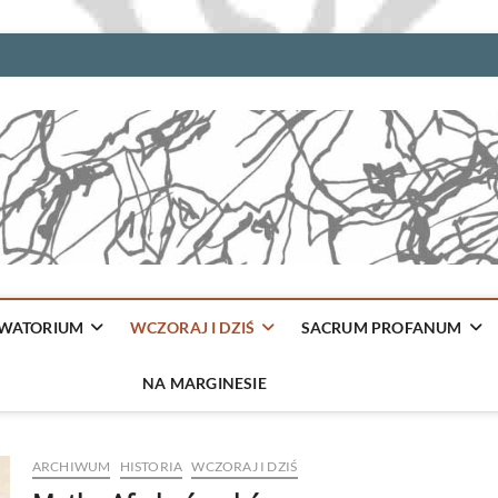
WATORIUM
WCZORAJ I DZIŚ
SACRUM PROFANUM
NA MARGINESIE
ARCHIWUM
HISTORIA
WCZORAJ I DZIŚ