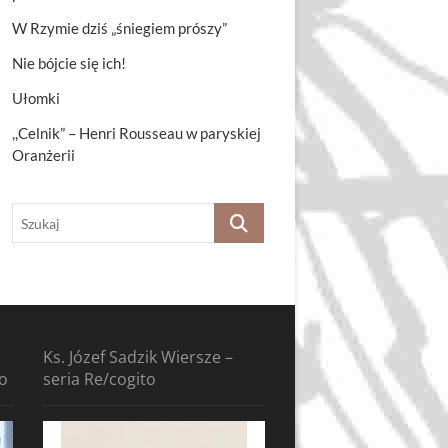
W Rzymie dziś „śniegiem prószy”
Nie bójcie się ich!
Ułomki
,,Celnik” – Henri Rousseau w paryskiej
Oranżerii
Szukaj
Ks. Józef Sadzik Wiersze –
to
seria Re/cogito