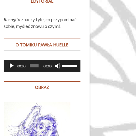
EDYTORIAL
Recogito
znaczy tyle, co przypominać
sobie, myśleć znowu o czymś.
O TOMIKU PAWŁA HUELLE
Odtwarzacz
Używaj
00:00
00:00
plików
strzałek
dźwiękowych
do
góry
OBRAZ
oraz
do
dołu
aby
zwiększyć
lub
zmniejszyć