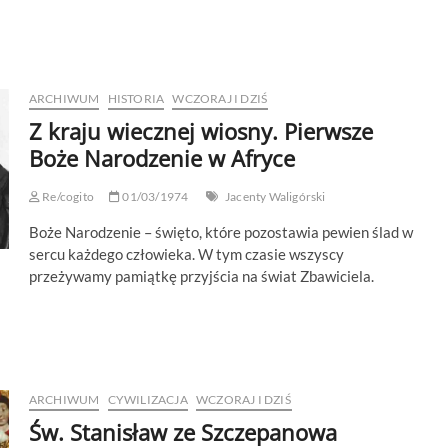
ARCHIWUM
HISTORIA
WCZORAJ I DZIŚ
Z kraju wiecznej wiosny. Pierwsze
Boże Narodzenie w Afryce
Re/cogito
01/03/1974
Jacenty Waligórski
Boże Narodzenie – święto, które pozostawia pewien ślad w
sercu każdego człowieka. W tym czasie wszyscy
przeżywamy pamiątkę przyjścia na świat Zbawiciela.
ARCHIWUM
CYWILIZACJA
WCZORAJ I DZIŚ
Św. Stanisław ze Szczepanowa