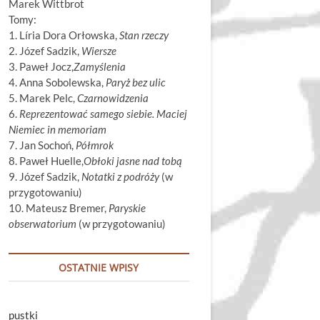
Marek Wittbrot
Tomy:
1. Líria Dora Orłowska,
Stan rzeczy
2. Józef Sadzik,
Wiersze
3. Paweł Jocz,
Zamyślenia
4. Anna Sobolewska,
Paryż bez ulic
5. Marek Pelc,
Czarnowidzenia
6.
Reprezentować samego siebie. Maciej
Niemiec in memoriam
7. Jan Sochoń,
Półmrok
8. Paweł Huelle,
Obłoki jasne nad tobą
9. Józef Sadzik,
Notatki z podróży
(w
przygotowaniu)
10. Mateusz Bremer,
Paryskie
obserwatorium
(w przygotowaniu)
OSTATNIE WPISY
pustki