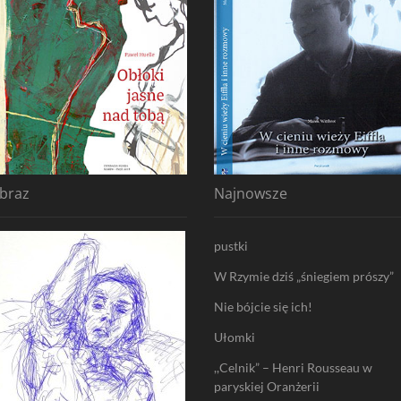
braz
Najnowsze
pustki
W Rzymie dziś „śniegiem prószy”
Nie bójcie się ich!
Ułomki
,,Celnik” – Henri Rousseau w
paryskiej Oranżerii