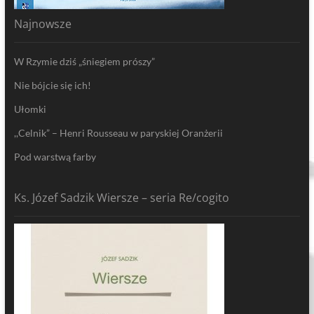
Najnowsze
W Rzymie dziś „śniegiem prószy”
Nie bójcie się ich!
Ułomki
,,Celnik” – Henri Rousseau w paryskiej Oranżerii
Pod warstwą farby
Ks. Józef Sadzik Wiersze – seria Re/cogito