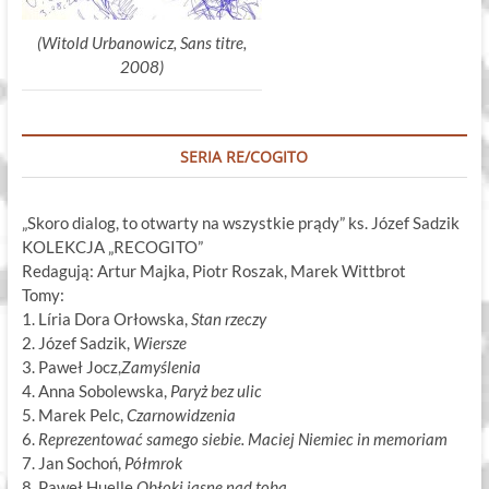
(Witold Urbanowicz, Sans titre,
2008)
SERIA RE/COGITO
„Skoro dialog, to otwarty na wszystkie prądy” ks. Józef Sadzik
KOLEKCJA „RECOGITO”
Redagują: Artur Majka, Piotr Roszak, Marek Wittbrot
Tomy:
1. Líria Dora Orłowska,
Stan rzeczy
2. Józef Sadzik,
Wiersze
3. Paweł Jocz,
Zamyślenia
4. Anna Sobolewska,
Paryż bez ulic
5. Marek Pelc,
Czarnowidzenia
6.
Reprezentować samego siebie. Maciej Niemiec in memoriam
7. Jan Sochoń,
Półmrok
8. Paweł Huelle,
Obłoki jasne nad tobą