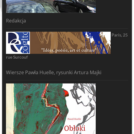
Redakcja
Paris, 25
rue Surcouf
Wiersze Pawła Huelle, rysunki Artura Majki