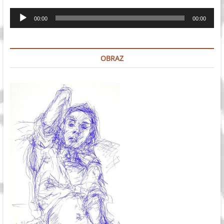
Odtwarzacz
00:00
00:00
plików
dźwiękowych
OBRAZ