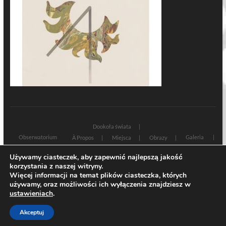
Dookoła świata
Obserwatorium
Galeria
À Propos
Miejsca
Obrazy
Wczoraj i dziś
Kultura
Cywilizacja
Historia
Używamy ciasteczek, aby zapewnić najlepszą jakość
Sacrum profanum
Teksty
Zamyślenia
korzystania z naszej witryny.
Znaki czasu
Świadectwa
Na marginesie
Rozmowy
Więcej informacji na temat plików ciasteczka, których
używamy, oraz możliwości ich wyłączenia znajdziesz w
| Designed by:
Theme Freesia
|
WordPress
| © Copyright All right reserved
ustawieniach
.
Akceptuj