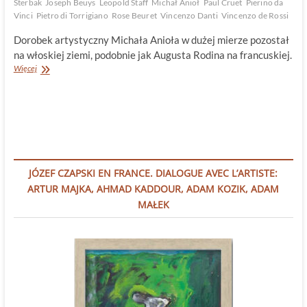
Sterbak
Joseph Beuys
Leopold Staff
Michał Anioł
Paul Cruet
Pierino da
Vinci
Pietro di Torrigiano
Rose Beuret
Vincenzo Danti
Vincenzo de Rossi
Dorobek artystyczny Michała Anioła w dużej mierze pozostał
na włoskiej ziemi, podobnie jak Augusta Rodina na francuskiej.
Michał
Więcej
Anioł
i
Rodin.
Ożywione
ciało
JÓZEF CZAPSKI EN FRANCE. DIALOGUE AVEC L’ARTISTE:
ARTUR MAJKA, AHMAD KADDOUR, ADAM KOZIK, ADAM
MAŁEK