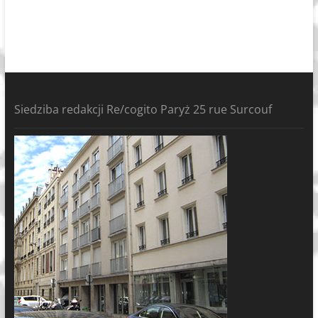
Siedziba redakcji Re/cogito Paryż 25 rue Surcouf