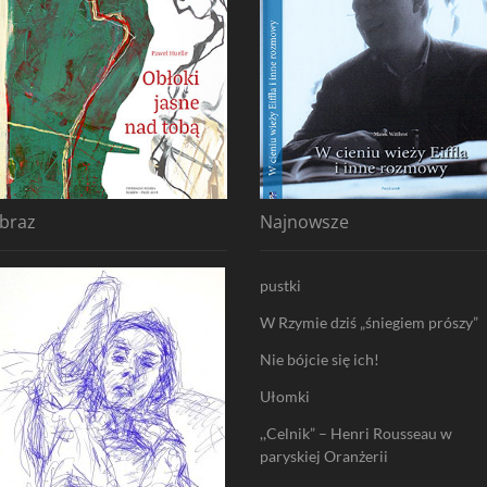
braz
Najnowsze
pustki
W Rzymie dziś „śniegiem prószy”
Nie bójcie się ich!
Ułomki
,,Celnik” – Henri Rousseau w
paryskiej Oranżerii