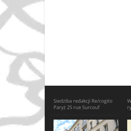
Siedziba redakcji Re/cogito
W
Paryż 25 rue Surcouf
r