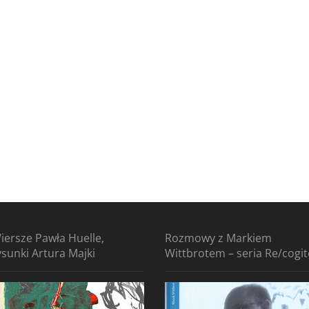
iersze Pawła Huelle,
Rozmowy z Markiem
ysunki Artura Majki
Wittbrotem – seria Re/cogi