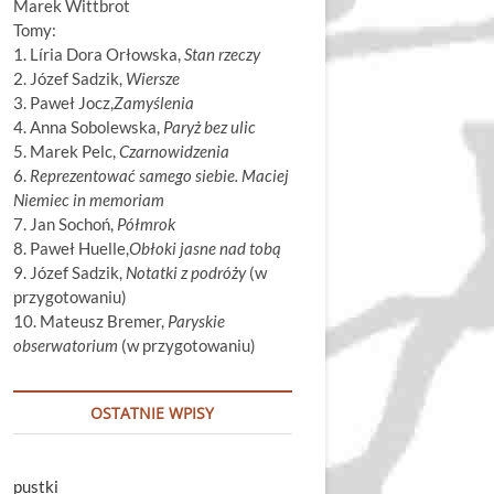
Marek Wittbrot
Tomy:
1. Líria Dora Orłowska,
Stan rzeczy
2. Józef Sadzik,
Wiersze
3. Paweł Jocz,
Zamyślenia
4. Anna Sobolewska,
Paryż bez ulic
5. Marek Pelc,
Czarnowidzenia
6.
Reprezentować samego siebie. Maciej
Niemiec in memoriam
7. Jan Sochoń,
Półmrok
8. Paweł Huelle,
Obłoki jasne nad tobą
9. Józef Sadzik,
Notatki z podróży
(w
przygotowaniu)
10. Mateusz Bremer,
Paryskie
obserwatorium
(w przygotowaniu)
OSTATNIE WPISY
pustki