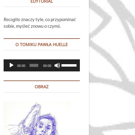
EDYTORIAL
Recogito
znaczy tyle, co przypominać
sobie, myśleć znowu o czymś.
O TOMIKU PAWŁA HUELLE
Odtwarzacz
Używaj
00:00
00:00
plików
strzałek
dźwiękowych
do
góry
OBRAZ
oraz
do
dołu
aby
zwiększyć
lub
zmniejszyć