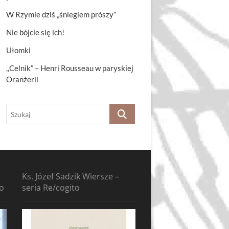
W Rzymie dziś „śniegiem prószy”
Nie bójcie się ich!
Ułomki
,,Celnik” – Henri Rousseau w paryskiej
Oranżerii
Szukaj
Ks. Józef Sadzik Wiersze –
to
seria Re/cogito