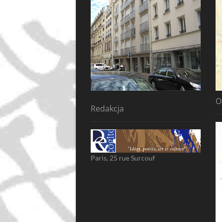
O
Redakcja
Paris, 25 rue Surcouf