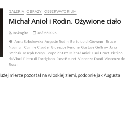
GALERIA
OBRAZY
OBSERWATORIUM
Michał Anioł i Rodin. Ożywione ciało
Re/cogito
08/05/2026
Anna Sobolewska
Auguste Rodin
Bertoldo di Giovanni
Bruce
Nauman
Camille Claudel
Giuseppe Penone
Gustave Geffroy
Jana
Sterbak
Joseph Beuys
Leopold Staff
Michał Anioł
Paul Cruet
Pierino
da Vinci
Pietro di Torrigiano
Rose Beuret
Vincenzo Danti
Vincenzo de
Rossi
żej mierze pozostał na włoskiej ziemi, podobnie jak Augusta