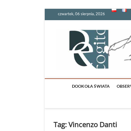
Skip
czwartek, 06 sierpnia, 2026
to
content
DOOKOŁA ŚWIATA
OBSER
Tag:
Vincenzo Danti