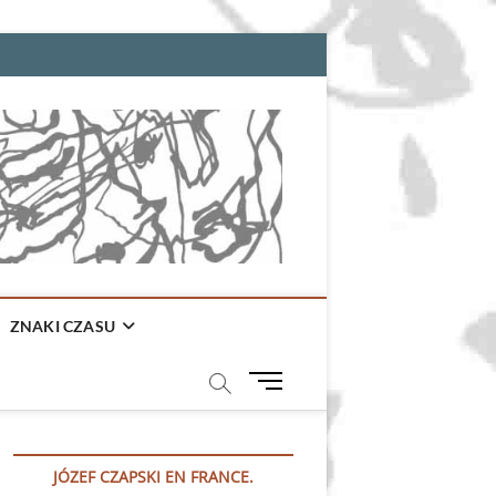
ZNAKI CZASU
M
e
n
u
JÓZEF CZAPSKI EN FRANCE.
B