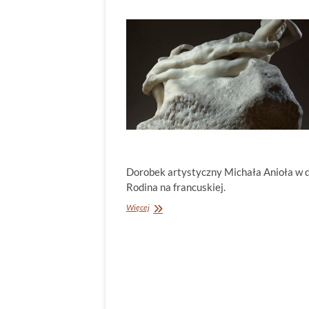
Dorobek artystyczny Michała Anioła w du
Rodina na francuskiej.
Michał
Więcej
Anioł
i
Rodin.
Ożywione
ciało