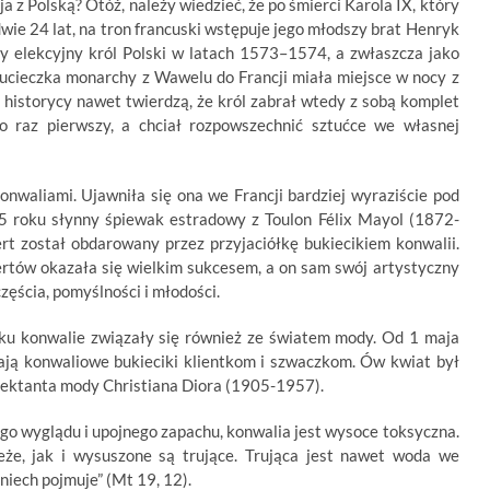
 z Polską? Otóż, należy wiedzieć, że po śmierci Karola IX, który
wie 24 lat, na tron francuski wstępuje jego młodszy brat Henryk
zy elekcyjny król Polski w latach 1573–1574, a zwłaszcza jako
a ucieczka monarchy z Wawelu do Francji miała miejsce w nocy z
historycy nawet twierdzą, że król zabrał wtedy z sobą komplet
o raz pierwszy, a chciał rozpowszechnić sztućce we własnej
onwaliami. Ujawniła się ona we Francji bardziej wyraziście pod
5 roku słynny śpiewak estradowy z Toulon Félix Mayol (1872-
rt został obdarowany przez przyjaciółkę bukiecikiem konwalii.
certów okazała się wielkim sukcesem, a on sam swój artystyczny
zęścia, pomyślności i młodości.
ku konwalie związały się również ze światem mody. Od 1 maja
ają konwaliowe bukieciki klientkom i szwaczkom. Ów kwiat był
ektanta mody Christiana Diora (1905-1957).
go wyglądu i upojnego zapachu, konwalia jest wysoce toksyczna.
eże, jak i wysuszone są trujące. Trująca jest nawet woda we
 niech pojmuje” (Mt 19, 12).