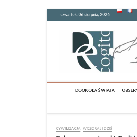
Skip
czwartek, 06 sierpnia, 2026
to
content
DOOKOŁA ŚWIATA
OBSER
CYWILIZACJA
WCZORAJ I DZIŚ