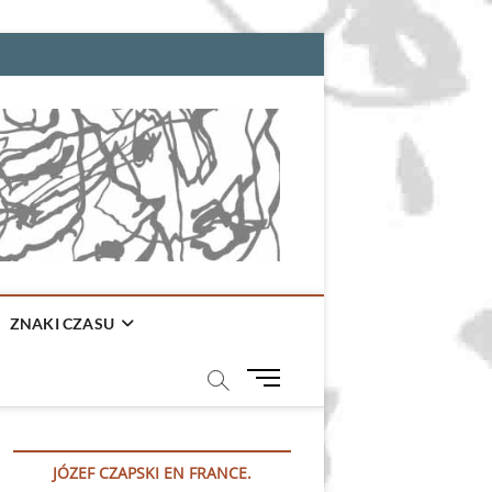
ZNAKI CZASU
M
e
n
u
JÓZEF CZAPSKI EN FRANCE.
B