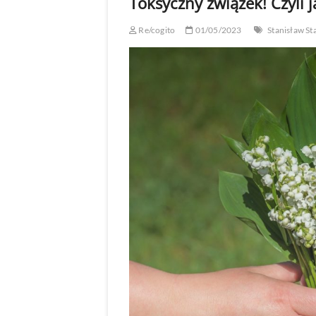
Toksyczny związek! Czyli j
Re/cogito
01/05/2023
Stanisław St