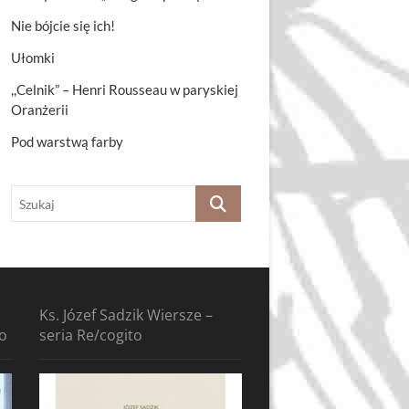
Nie bójcie się ich!
Ułomki
,,Celnik” – Henri Rousseau w paryskiej
Oranżerii
Pod warstwą farby
Szukaj
Ks. Józef Sadzik Wiersze –
to
seria Re/cogito