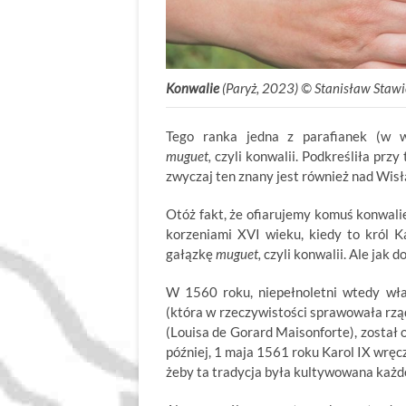
Konwalie
(Paryż, 2023) © Stanisław Stawi
Tego ranka jedna z parafianek (w w
muguet,
czyli konwalii. Podkreśliła przy
zwyczaj ten znany jest również nad Wisł
Otóż fakt, że ofiarujemy komuś konwalie
korzeniami XVI wieku, kiedy to król Ka
gałązkę
muguet,
czyli konwalii. Ale jak d
W 1560 roku, niepełnoletni wtedy wła
(która w rzeczywistości sprawowała rząd
(Louisa de Gorard Maisonforte), został 
później, 1 maja 1561 roku Karol IX wręc
żeby ta tradycja była kultywowana każd