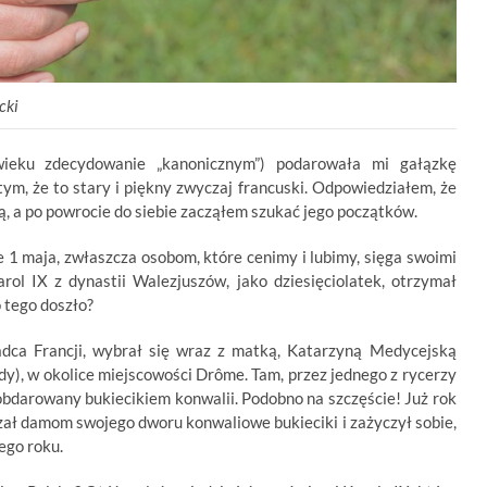
cki
ieku zdecydowanie „kanonicznym”) podarowała mi gałązkę
 tym, że to stary i piękny zwyczaj francuski. Odpowiedziałem, że
ą, a po powrocie do siebie zacząłem szukać jego początków.
 1 maja, zwłaszcza osobom, które cenimy i lubimy, sięga swoimi
rol IX z dynastii Walezjuszów, jako dziesięciolatek, otrzymał
o tego doszło?
dca Francji, wybrał się wraz z matką, Katarzyną Medycejską
y), w okolice miejscowości Drôme. Tam, przez jednego z rycerzy
obdarowany bukiecikiem konwalii. Podobno na szczęście! Już rok
zał damom swojego dworu konwaliowe bukieciki i zażyczył sobie,
ego roku.