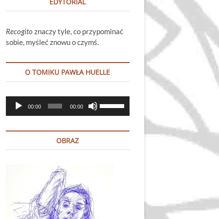
EDYTORIAL
Recogito
znaczy tyle, co przypominać
sobie, myśleć znowu o czymś.
O TOMIKU PAWŁA HUELLE
Odtwarzacz
Używaj
00:00
00:00
plików
strzałek
dźwiękowych
do
góry
OBRAZ
oraz
do
dołu
aby
zwiększyć
lub
zmniejszyć