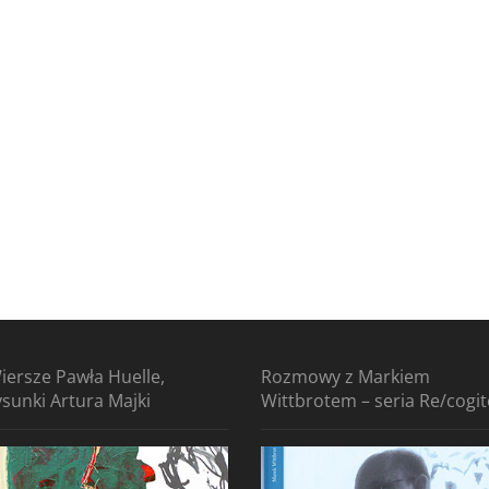
iersze Pawła Huelle,
Rozmowy z Markiem
ysunki Artura Majki
Wittbrotem – seria Re/cogi