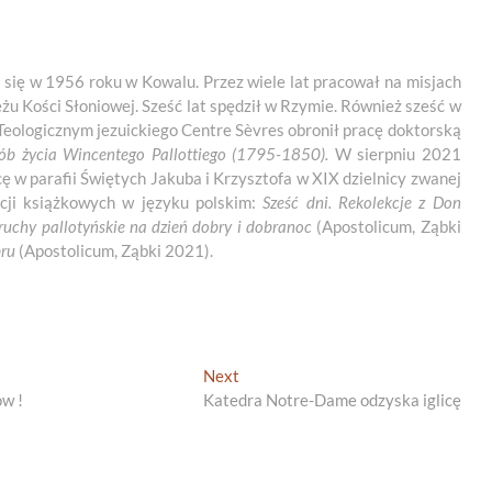
ił się w 1956 roku w Kowalu. Przez wiele lat pracował na misjach
u Kości Słoniowej. Sześć lat spędził w Rzymie. Również sześć w
Teologicznym jezuickiego Centre Sèvres obronił pracę doktorską
osób życia Wincentego Pallottiego (1795-1850).
W sierpniu 2021
cę w parafii Świętych Jakuba i Krzysztofa w XIX dzielnicy zwanej
zycji książkowych w języku polskim:
Sześć dni. Rekolekcje z Don
ruchy pallotyńskie na dzień dobry i dobranoc
(Apostolicum, Ząbki
bru
(Apostolicum, Ząbki 2021).
Next
Next
post:
ów !
Katedra Notre-Dame odzyska iglicę