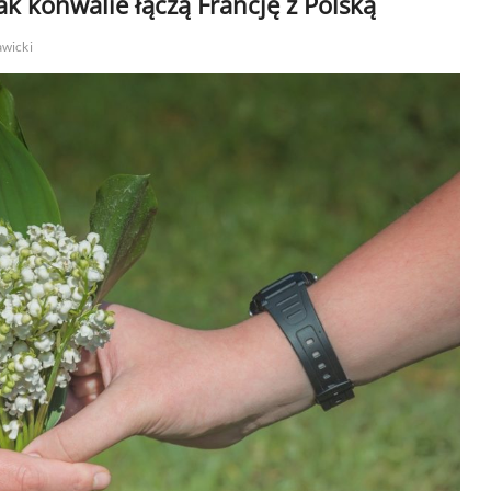
ak konwalie łączą Francję z Polską
awicki