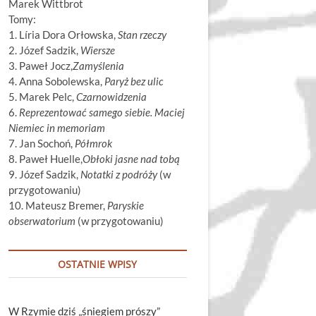
Marek Wittbrot
Tomy:
1. Líria Dora Orłowska,
Stan rzeczy
2. Józef Sadzik,
Wiersze
3. Paweł Jocz,
Zamyślenia
4. Anna Sobolewska,
Paryż bez ulic
5. Marek Pelc,
Czarnowidzenia
6.
Reprezentować samego siebie. Maciej
Niemiec in memoriam
7. Jan Sochoń,
Półmrok
8. Paweł Huelle,
Obłoki jasne nad tobą
9. Józef Sadzik,
Notatki z podróży
(w
przygotowaniu)
10. Mateusz Bremer,
Paryskie
obserwatorium
(w przygotowaniu)
OSTATNIE WPISY
W Rzymie dziś „śniegiem prószy”