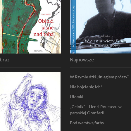
braz
Najnowsze
W Rzymie dziś „śniegiem prószy”
Nie bójcie się ich!
Ułomki
,,Celnik” – Henri Rousseau w
paryskiej Oranżerii
Pod warstwą farby