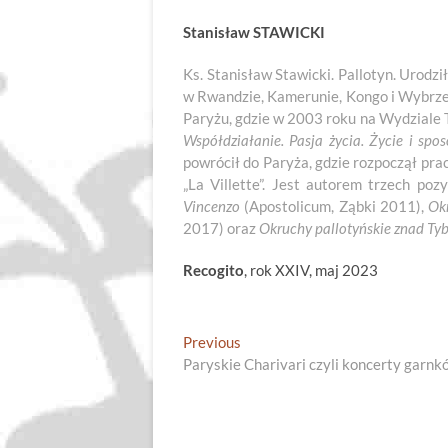
Stanisław STAWICKI
Ks. Stanisław Stawicki. Pallotyn. Urodz
w Rwandzie, Kamerunie, Kongo i Wybrzeż
Paryżu, gdzie w 2003 roku na Wydziale 
Współdziałanie. Pasja życia. Życie i sp
powrócił do Paryża, gdzie rozpoczął pra
„La Villette”. Jest autorem trzech po
Vincenzo
(Apostolicum, Ząbki 2011),
Ok
2017) oraz
Okruchy pallotyńskie znad Ty
Recogito
, rok XXIV, maj 2023
Nawigacja
Previous
Previous
post:
Paryskie Charivari czyli koncerty garnk
wpisu