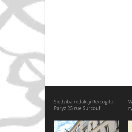
Siedziba redakcji Re/cogito
W
Paryż 25 rue Surcouf
r