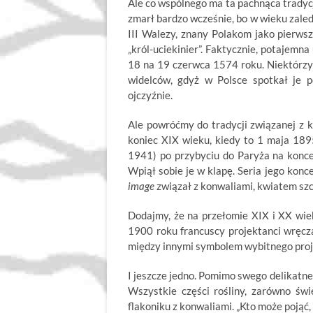
Ale co wspólnego ma ta pachnąca tradycja
zmarł bardzo wcześnie, bo w wieku zaled
III Walezy, znany Polakom jako pierws
„król-uciekinier”. Faktycznie, potajemn
18 na 19 czerwca 1574 roku. Niektórzy 
widelców, gdyż w Polsce spotkał je p
ojczyźnie.
Ale powróćmy do tradycji związanej z k
koniec XIX wieku, kiedy to 1 maja 189
1941) po przybyciu do Paryża na konce
Wpiął sobie je w klapę. Seria jego kon
image
związał z konwaliami, kwiatem szc
Dodajmy, że na przełomie XIX i XX wie
1900 roku francuscy projektanci wręcz
między innymi symbolem wybitnego proj
I jeszcze jedno. Pomimo swego delikatne
Wszystkie części rośliny, zarówno świ
flakoniku z konwaliami. „Kto może pojąć,