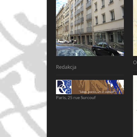
O
Redakcja
Paris, 25 rue Surcouf