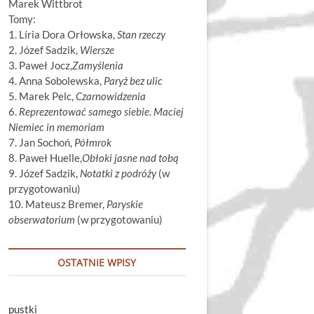
Marek Wittbrot
Tomy:
1. Líria Dora Orłowska,
Stan rzeczy
2. Józef Sadzik,
Wiersze
3. Paweł Jocz,
Zamyślenia
4. Anna Sobolewska,
Paryż bez ulic
5. Marek Pelc,
Czarnowidzenia
6.
Reprezentować samego siebie. Maciej
Niemiec in memoriam
7. Jan Sochoń,
Półmrok
8. Paweł Huelle,
Obłoki jasne nad tobą
9. Józef Sadzik,
Notatki z podróży
(w
przygotowaniu)
10. Mateusz Bremer,
Paryskie
obserwatorium
(w przygotowaniu)
OSTATNIE WPISY
pustki