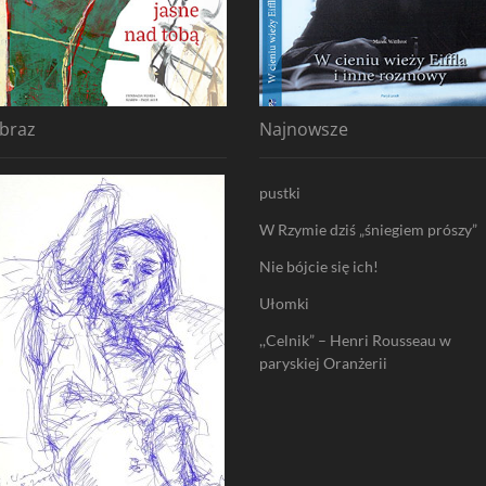
braz
Najnowsze
pustki
W Rzymie dziś „śniegiem prószy”
Nie bójcie się ich!
Ułomki
,,Celnik” – Henri Rousseau w
paryskiej Oranżerii