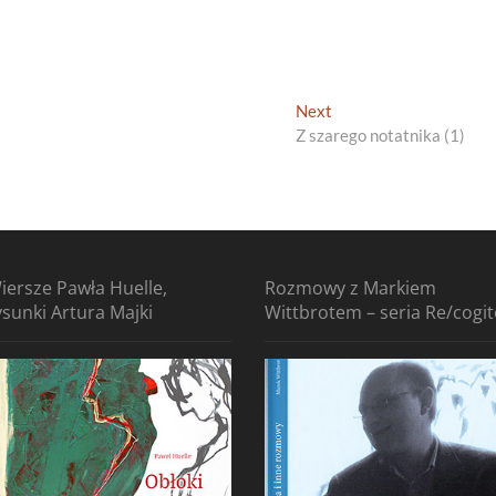
Next
Next
post:
Z szarego notatnika (1)
iersze Pawła Huelle,
Rozmowy z Markiem
ysunki Artura Majki
Wittbrotem – seria Re/cogi