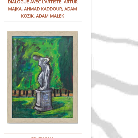
DIALOGUE AVEC L’ARTISTE: ARTUR
u
t
MAJKA, AHMAD KADDOUR, ADAM
t
KOZIK, ADAM MAŁEK
o
n