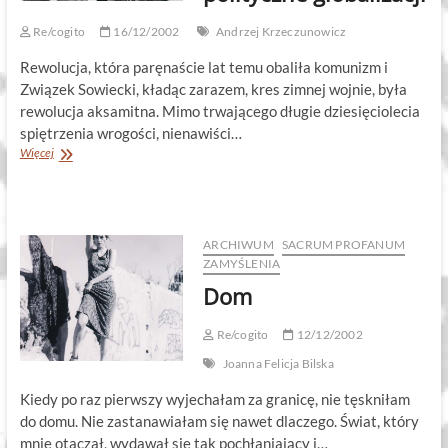
Re/cogito
16/12/2002
Andrzej Krzeczunowicz
Rewolucja, która paręnaście lat temu obaliła komunizm i
Związek Sowiecki, kładąc zarazem, kres zimnej wojnie, była
rewolucja aksamitna. Mimo trwającego długie dziesięciolecia
spiętrzenia wrogości, nienawiści…
Konsekwencje
Więcej
polityczne
globalizacji
ARCHIWUM
SACRUM PROFANUM
ZAMYŚLENIA
Dom
Re/cogito
12/12/2002
Joanna Felicja Bilska
Kiedy po raz pierwszy wyjechałam za granicę, nie tęskniłam
do domu. Nie zastanawiałam się nawet dlaczego. Świat, który
mnie otaczał, wydawał się tak pochłaniający i…