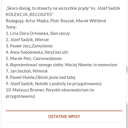
„Skoro dialog, to otwarty na wszystkie prądy” ks. Józef Sadzik
KOLEKCJA „RECOGITO”
Redagują: Artur Majka, Piotr Roszak, Marek Wittbrot
Tomy:
1. Líria Dora Orłowska,
Stan rzeczy
2. Józef Sadzik,
Wiersze
3. Paweł Jocz,
Zamyślenia
4. Anna Sobolewska,
Paryż bez ulic
5. Marek Pelc,
Czarnowidzenia
6.
Reprezentować samego siebie. Maciej Niemiec in memoriam
7. Jan Sochoń,
Półmrok
8. Paweł Huelle,
Obłoki jasne nad tobą
9. Józef Sadzik,
Notatki z podróży
(w przygotowaniu)
10. Mateusz Bremer,
Paryskie obserwatorium
(w
przygotowaniu)
OSTATNIE WPISY