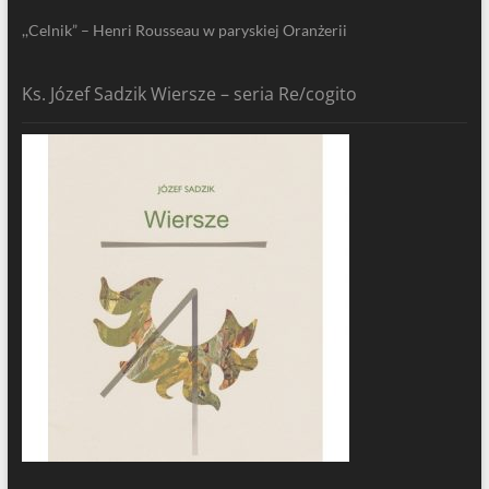
,,Celnik” – Henri Rousseau w paryskiej Oranżerii
Ks. Józef Sadzik Wiersze – seria Re/cogito