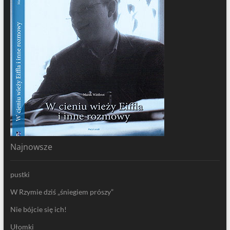
Najnowsze
pustki
W Rzymie dziś „śniegiem prószy”
Nie bójcie się ich!
Ułomki