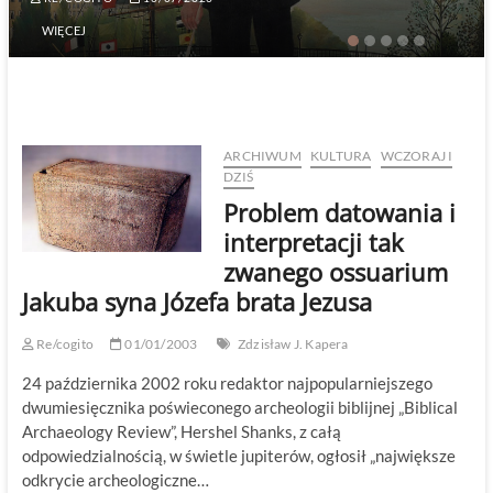
WIĘCEJ
ARCHIWUM
KULTURA
WCZORAJ I
DZIŚ
Problem datowania i
interpretacji tak
zwanego ossuarium
Jakuba syna Józefa brata Jezusa
Re/cogito
01/01/2003
Zdzisław J. Kapera
24 października 2002 roku redaktor najpopularniejszego
dwumiesięcznika poświeconego archeologii biblijnej „Biblical
Archaeology Review”, Hershel Shanks, z całą
odpowiedzialnością, w świetle jupiterów, ogłosił „największe
odkrycie archeologiczne…