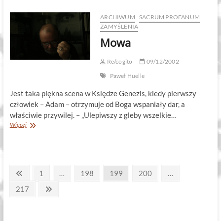
ARCHIWUM
SACRUM PROFANUM
ZAMYŚLENIA
Mowa
Re/cogito
09/12/2002
Paweł Huelle
Jest taka piękna scena w Księdze Genezis, kiedy pierwszy
człowiek – Adam – otrzymuje od Boga wspaniały dar, a
właściwie przywilej. – „Ulepiwszy z gleby wszelkie…
Mowa
Więcej
Stronicowanie
Previous
Page
Page
Page
Page
1
…
198
199
200
…
page
wpisów
Page
Next
217
page