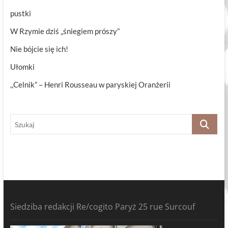
pustki
W Rzymie dziś „śniegiem prószy”
Nie bójcie się ich!
Ułomki
,,Celnik” – Henri Rousseau w paryskiej Oranżerii
Szukaj
Siedziba redakcji Re/cogito Paryż 25 rue Surcouf