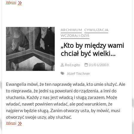
Problem
Więcej
datowania
i
interpretacji
tak
zwanego
ARCHIWUM
CYWILIZACJA
ossuarium
WCZORAJ I DZIŚ
Jakuba
„Kto by między wami
syna
Józefa
chciał być wielki…
brata
Jezusa
Re/cogito
01/01/2003
Józef Tischner
Ewangelia mówi, że ten naprawdę włada, kto umie służyć. Ale
to nieprawda, że jedni są powołani do rządzenia, a inni do
słuchania. Każdy z nas jest władcą i sługą zarazem. Może
władać, nawet powinien władać, ale pod warunkiem, że
najpierw będzie sługą. Zanim otworzy usta, by mówić, musi
otworzyć swoje uszy, aby słuchać.
„Kto
Więcej
by
między