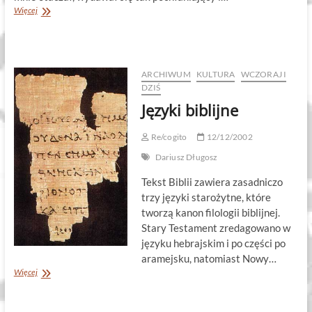
Dom
Więcej
ARCHIWUM
KULTURA
WCZORAJ I
DZIŚ
Języki biblijne
Re/cogito
12/12/2002
Dariusz Długosz
Tekst Biblii zawiera zasadniczo
trzy języki starożytne, które
tworzą kanon filologii biblijnej.
Stary Testament zredagowano w
języku hebrajskim i po części po
aramejsku, natomiast Nowy…
Języki
Więcej
biblijne