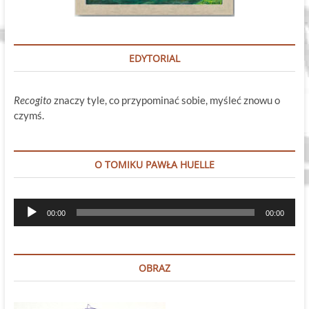
EDYTORIAL
Recogito
znaczy tyle, co przypominać sobie, myśleć znowu o
czymś.
O TOMIKU PAWŁA HUELLE
Odtwarzacz
00:00
00:00
plików
dźwiękowych
OBRAZ