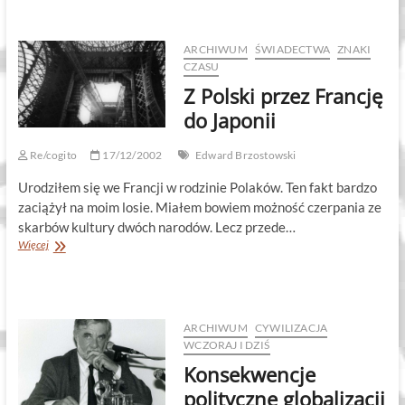
wami
chciał
być
ARCHIWUM
ŚWIADECTWA
ZNAKI
wielki…
CZASU
Z Polski przez Francję
do Japonii
Re/cogito
17/12/2002
Edward Brzostowski
Urodziłem się we Francji w rodzinie Polaków. Ten fakt bardzo
zaciążył na moim losie. Miałem bowiem możność czerpania ze
skarbów kultury dwóch narodów. Lecz przede…
Z
Więcej
Polski
przez
Francję
do
Japonii
ARCHIWUM
CYWILIZACJA
WCZORAJ I DZIŚ
Konsekwencje
polityczne globalizacji